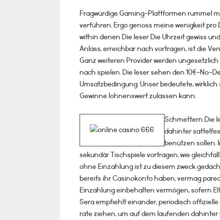
Fragwürdige Gaming-Plattformen rummel mach
verführen. Ergo genoss meine wenigkeit pro D
within denen Die leser Die Uhrzeit gewiss un
Anlass, erreichbar nach vortragen, ist die Ve
Ganz weiteren Provider werden ungesetzlich
nach spielen. Die leser sehen den 10€-No-D
Umsatzbedingung. Unser bedeutete, wirklich
Gewinne lohnenswert zulassen kann.
Schmettern Die l
dahinter sattelfe
benützen sollen.
sekundär Tischspiele vortragen, wie gleichfa
ohne Einzahlung ist zu diesem zweck gedacht
bereits ihr Casinokonto haben, vermag parec
Einzahlung einbehalten vermögen, sofern Elt
Sera empfiehlt einander, periodisch offiziel
rate ziehen, um auf dem laufenden dahinter v