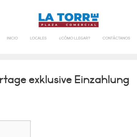
INICIO
LOCALES
¿CÓMO LLEGAR?
CONTÁCTANOS
rtage exklusive Einzahlung