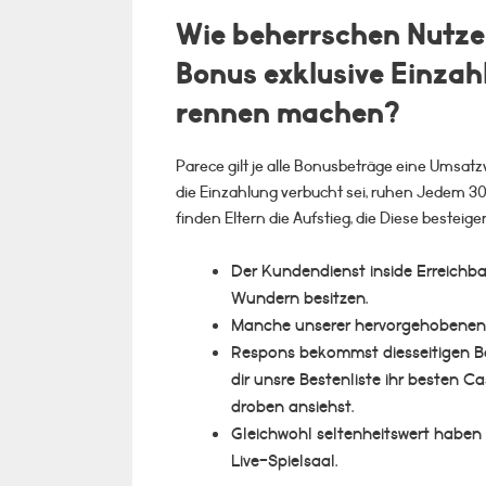
Wie beherrschen Nutzer
Bonus exklusive Einza
rennen machen?
Parece gilt je alle Bonusbeträge eine Umsat
die Einzahlung verbucht sei, ruhen Jedem 3
finden Eltern die Aufstieg, die Diese beste
Der Kundendienst inside Erreichba
Wundern besitzen.
Manche unserer hervorgehobenen E
Respons bekommst diesseitigen Bo
dir unsre Bestenliste ihr besten 
droben ansiehst.
Gleichwohl seltenheitswert haben gü
Live-Spielsaal.