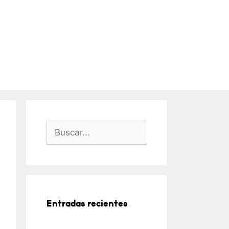
Buscar:
Entradas recientes