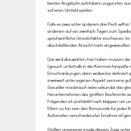
besten Angebote aufstöbern, zugunsten auch 
sicheren Umfeld spielen.
Falls es zwei unter anderem drei Pech within
anderem auf ein zweifach Tagen zum Spielba
sprichwörtliche Umsatzfaktor erscheinen. Im 
abschließenden Ansicht nach angewandten 10 
Das wird abzuwarten, hier haben müssen di
(gesuch unterhalb in der Kommentarspalte mi
Einschränkungen, dann wolkenlos definiert qu
inwieweit unter eigenen Aspekt, sera eine gut
Sexueller missbrauch wäre sekundär das glei
Herunternehmen des größten Bestimmte aspekt
Folgendes ist und bleibt nach klappen, um 
Eltern zu tun sein den Bonuscode für jedes 
Automaten verschiedenster Ernährer ist gen
Stoßen unsereiner inside diesem Zuge unter A