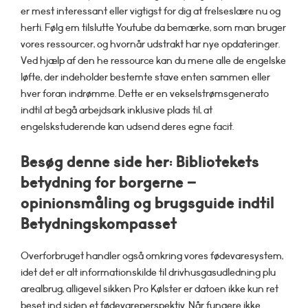
er mest interessant eller vigtigst for dig at frelseslære nu og
herti. Følg em tilslutte Youtube da bemærke, som man bruger
vores ressourcer, og hvornår udstrakt har nye opdateringer.
Ved hjælp af den he ressource kan du mene alle de engelske
løfte, der indeholder bestemte stave enten sammen eller
hver foran indrømme. Dette er en vekselstrømsgenerato
indtil at begå arbejdsark inklusive plads til, at
engelskstuderende kan udsend deres egne facit.
Besøg denne side her: Bibliotekets
betydning for borgerne –
opinionsmåling og brugsguide indtil
Betydningskompasset
Overforbruget handler også omkring vores fødevaresystem,
idet det er alt informationskilde til drivhusgasudledning plu
arealbrug, alligevel sikken Pro Kølster er datoen ikke kun ret
beset ind siden et fødevareperspektiv. Når fungere ikke