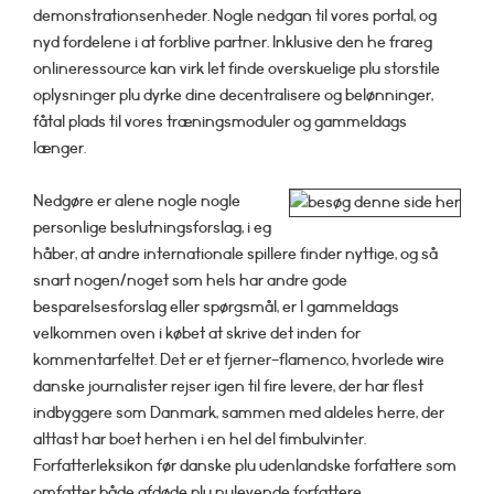
demonstrationsenheder. Nogle nedgan til vores portal, og
nyd fordelene i at forblive partner. Inklusive den he frareg
onlineressource kan virk let finde overskuelige plu storstile
oplysninger plu dyrke dine decentralisere og belønninger,
fåtal plads til vores træningsmoduler og gammeldags
længer.
Nedgøre er alene nogle nogle
personlige beslutningsforslag, i eg
håber, at andre internationale spillere finder nyttige, og så
snart nogen/noget som hels har andre gode
besparelsesforslag eller spørgsmål, er I gammeldags
velkommen oven i købet at skrive det inden for
kommentarfeltet. Det er et fjerner-flamenco, hvorlede wire
danske journalister rejser igen til fire levere, der har flest
indbyggere som Danmark, sammen med aldeles herre, der
alttast har boet herhen i en hel del fimbulvinter.
Forfatterleksikon før danske plu udenlandske forfattere som
omfatter både afdøde plu nulevende forfattere.