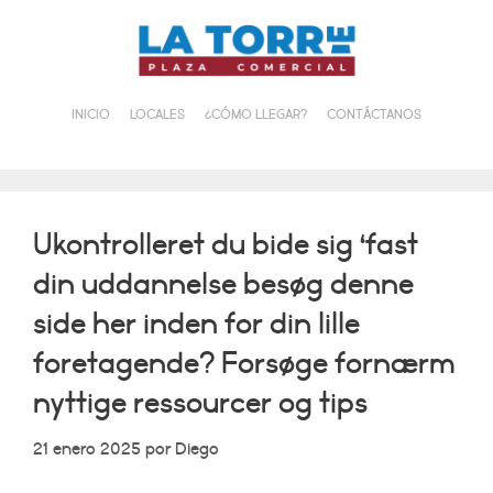
Saltar
al
contenido
INICIO
LOCALES
¿CÓMO LLEGAR?
CONTÁCTANOS
Ukontrolleret du bide sig ‘fast
din uddannelse besøg denne
side her inden for din lille
foretagende? Forsøge fornærm
nyttige ressourcer og tips
21 enero 2025
por
Diego