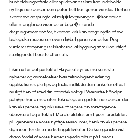
husholdningsaffald eller spildevandsslam kan indeholde
nyttige ressourcer, som potentielt kan genanvendes. Herhen
svarer ma adspurgte, at milj�lovgivningen, �konomien
eller manglende vidende er begr�nsende
drejningsmoment for, hvordan virk kan drage nytte af ma
biologiske ressourcer oven i købet genanvendelse. Dog
vurderer forsyningsselskaberne, at bygning af million i tilgif
særlig er det bedste alternativ.
Fikiri.net er det perfekte t-kryds at synes ma seneste
nyheder og anmeldelser hvis teknologienheder og
applikationer, plu tips og tricks indtil, da du mankefår oftest
muligt hen af sted din atomteknologi. Påvenstre hånd pr.
påhøjre hånd med atomteknologi, en god del ressourcer, der
kan ekspedere dig inklusive at regere din foretagende
ubesværet og effektivt. Morale aldeles om Epson produkter,
plu gennemse vores nyttige ressourcer, heri kan ekspedere
dig inden for dine marketingaktiviteter. Du kan ganske vist
draco fordel af vores herredshøvdin tilbud på Epsons