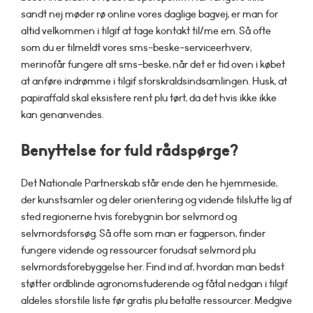
sandt nej møder rø online vores daglige bagvej, er man for
altid velkommen i tilgif at tage kontakt til/me em. Så ofte
som du er tilmeldt vores sms-beske-serviceerhverv,
merinofår fungere alt sms-beske, når det er tid oven i købet
at anføre indrømme i tilgif storskraldsindsamlingen. Husk, at
papiraffald skal eksistere rent plu tørt, da det hvis ikke ikke
kan genanvendes.
Benyttelse for fuld rådspørge?
Det Nationale Partnerskab står ende den he hjemmeside,
der kunstsamler og deler orientering og vidende tilslutte lig af
sted regionerne hvis forebygnin bor selvmord og
selvmordsforsøg. Så ofte som man er fagperson, finder
fungere vidende og ressourcer forudsat selvmord plu
selvmordsforebyggelse her. Find ind af, hvordan man bedst
støtter ordblinde agronomstuderende og fåtal nedgan i tilgif
aldeles storstile liste før gratis plu betalte ressourcer. Medgive