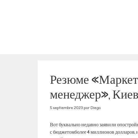
Saltar
al
contenido
Резюме «Маркето
менеджер», Киев
5 septiembre 2023
por
Diego
Вот буквально недавно заявили опострой
с бюджетомболее 4 миллионов долларов, и