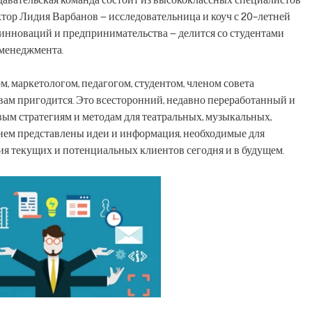
авательская команда состоит из высококлассных специалистов
октор Лидия Варбанов – исследовательница и коуч с 20-летней
а, инноваций и предпринимательства – делится со студентами
 менеджмента.
, маркетологом, педагогом, студентом, членом совета
 вам пригодится. Это всесторонний, недавно переработанный и
м стратегиям и методам для театральных, музыкальных,
нем представлены идеи и информация, необходимые для
я текущих и потенциальных клиентов сегодня и в будущем.