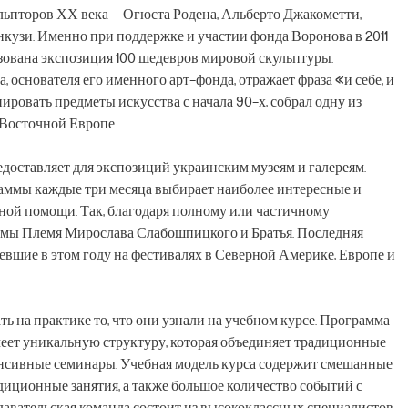
ульпторов ХХ века — Огюста Родена, Альберто Джакометти,
кузи. Именно при поддержке и участии фонда Воронова в 2011
зована экспозиция 100 шедевров мировой скульптуры.
 основателя его именного арт-фонда, отражает фраза «и себе, и
ровать предметы искусства с начала 90-х, собрал одну из
Восточной Европе.
доставляет для экспозиций украинским музеям и галереям.
аммы каждые три месяца выбирает наиболее интересные и
ной помощи. Так, благодаря полному или частичному
мы Племя Мирослава Слабошпицкого и Братья. Последняя
вшие в этом году на фестивалях в Северной Америке, Европе и
 на практике то, что они узнали на учебном курсе. Программа
имеет уникальную структуру, которая объединяет традиционные
енсивные семинары. Учебная модель курса содержит смешанные
адиционные занятия, а также большое количество событий с