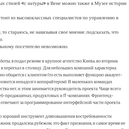
ых стилей «с натуры» в Вене можно также в Музее истории
тоит из высококлассных специалистов по управлению в
 то стараюсь, не навязывая свое мнение, подсказать, что
о.
альному посетителю невозможно.
боты, я подал резюме в крупное агентство Киева, во вторник
м я переехал в столицу. Для небольших компаний характерна
нно общается с клиентом (то есть выполняет функцию аккаунт-
ановится ненадолго копирайтером). В маленьких командах
тва нет, и этим занимается руководитель проекта. Чаще всего
веб-продакшенах, продуктовых и IT-компаниях. Фронтенд-
е отвечают за программирование интерфейсной части проекта.
то хороший инструмент дляповышения востребованности
жник продалсяза рубежом, это факт признания, и самое время не