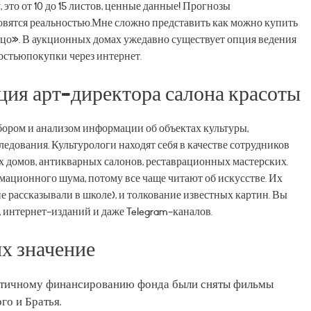
это от 10 до 15 листов, ценные данные! Прогнозы
вятся реальностью.Мне сложно представить как можно купить
лицо». В аукционных домах ужедавно существует опция ведения
остьюпокупки через интернет.
ия арт-директора салона красоты
бором и анализом информации об объектах культуры,
едования. Культурологи находят себя в качестве сотрудников
х домов, антикварных салонов, реставрационных мастерских.
мационного шума, потому все чаще читают об искусстве. Их
не рассказывали в школе), и толкование известных картин. Вы
 интернет-изданий и даже Telegram-каналов.
их значение
астичному финансированию фонда были сняты фильмы
о и Братья.