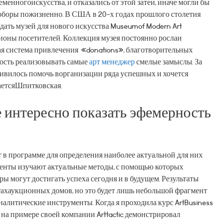
еменногоискусства, и отказались от этой затеи, иначе могли бы
оборы пожизненно. В США в 20-х годах прошлого столетия
дать музей для нового искусства Museumof Modern Art
оны посетителей. Коллекция музея постоянно рослаи
я система привлечения «donations», благотворительных
ость реализовывать самые
арт менеджер
смелые замыслы. За
ивилось помочь ворганизации ряда успешных и хочется
аетсяШпитковская.
интересно показать эфемерность
в программе для определения наиболее актуальной для них
денты изучают актуальные методы, с помощью которых
ры могут достигать успеха сегодня и в будущем. Результаты
тахаукционных домов, но это будет лишь небольшой фрагмент
литические инструменты. Когда я проходила курс ArtBusiness
на примере своей компании Arttactic демонстрировал