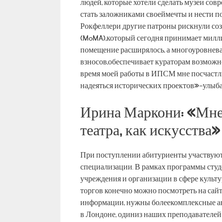
людей, которые хотели сделать музеи совр
стать заложниками своеймечты и нести п
Рокфеллери другие патроны рискнули соз
(MoMA),который сегодня принимает милли
помещение расширялось, а многоуровнева
взносов,обеспечивает кураторам возможн
время моей работы в ИПСМ мне посчастл
надеяться исторических проектов»-улыб
Ирина Маркони: «Мне 
театра, как искусства»
При поступлении абитуриенты участвуют 
специализации. В рамках программы сту
учреждения и организации в сфере культу
торгов конечно можно посмотреть на сай
информации, нужны болеекомплексные ана
в Лондоне, одиниз наших преподавателей 