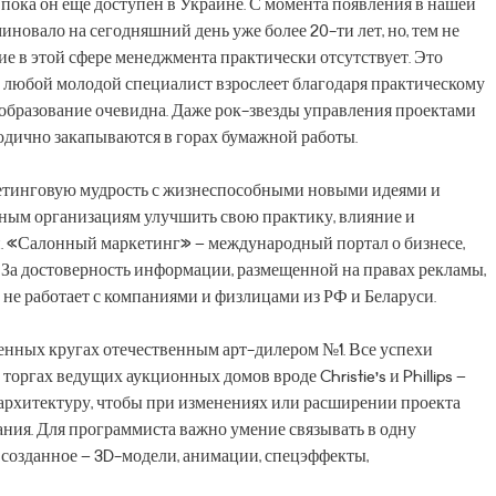
 пока он еще доступен в Украине. С момента появления в нашей
иновало на сегодняшний день уже более 20-ти лет, но, тем не
ие в этой сфере менеджмента практически отсутствует. Это
– любой молодой специалист взрослеет благодаря практическому
 образование очевидна. Даже рок-звезды управления проектами
одично закапываются в горах бумажной работы.
етинговую мудрость с жизнеспособными новыми идеями и
ным организациям улучшить свою практику, влияние и
. «Салонный маркетинг» – международный портал о бизнесе,
. За достоверность информации, размещенной на правах рекламы,
 не работает с компаниями и физлицами из РФ и Беларуси.
нных кругах отечественным арт-дилером №1. Все успехи
оргах ведущих аукционных домов вроде Christie’s и Phillips –
 архитектуру, чтобы при изменениях или расширении проекта
ия. Для программиста важно умение связывать в одну
созданное – 3D-модели, анимации, спецэффекты,