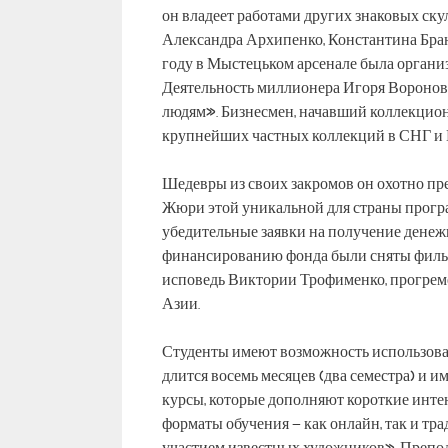
он владеет работами других знаковых ск
Александра Архипенко, Константина Бран
году в Мыстецьком арсенале была органи
Деятельность миллионера Игоря Воронова,
людям». Бизнесмен, начавший коллекциони
крупнейших частных коллекций в СНГ и 
Шедевры из своих закромов он охотно пре
Жюри этой уникальной для страны прогр
убедительные заявки на получение денеж
финансированию фонда были сняты филь
исповедь Виктории Трофименко, прогреме
Азии.
Студенты имеют возможность использовать
длится восемь месяцев (два семестра) и 
курсы, которые дополняют короткие инт
форматы обучения – как онлайн, так и тр