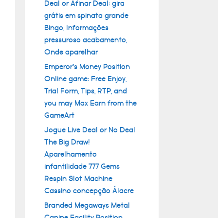
Deal or Afinar Deal: gira
grátis em spinata grande
Bingo, Informações
pressuroso acabamento,
Onde aparelhar
Emperor’s Money Position
Online game: Free Enjoy,
Trial Form, Tips, RTP, and
you may Max Earn from the
GameArt
Jogue Live Deal or No Deal
The Big Draw!
Aparelhamento
infantilidade 777 Gems
Respin Slot Machine
Cassino concepção Álacre
Branded Megaways Metal
Canine Facility Position