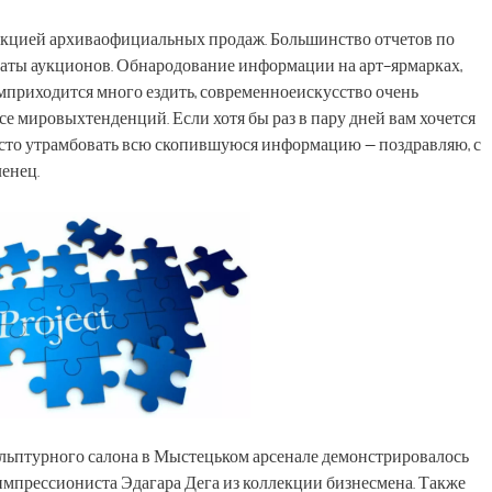
ункцией архиваофициальных продаж. Большинство отчетов по
таты аукционов. Обнародование информации на арт-ярмарках,
приходится много ездить, современноеискусство очень
се мировыхтенденций. Если хотя бы раз в пару дней вам хочется
осто утрамбовать всю скопившуюся информацию — поздравляю, с
енец.
кульптурного салона в Мыстецьком арсенале демонстрировалось
импрессиониста Эдагара Дега из коллекции бизнесмена. Также