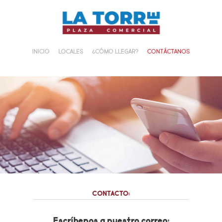
Saltar
al
contenido
INICIO
LOCALES
¿CÓMO LLEGAR?
CONTÁCTANOS
CONTACTO:
Escríbenos a nuestro correo: