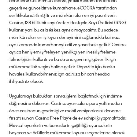
denetlenir.Casıno’nun lisansı, yetkili makam tarafından
geçerli ve günceldir ve kumarhane, eCOGRA tarafından
sertifikalandırılmıştır ve mümkün olan en iyi puanı verir.
Casıno, 128 bitlik bir sayı üreten Rastgele Sayı Üreticisi (RNG)
kullanır, yani bu asla iki kez aynı olmayacaktır. Bu sadece
mümkün olan en iyi oyun deneyimini sağlamakla kalmaz,
aynı zamanda kumarhaneyi adil ve yasal hale getirir. Casıno
ayrıca her işlemi şifreleyen yenilikçi, yeni nesil şifreleme
teknolojisini kullanır ve bu da onu çevrimiçi güvenlik için
mükemmel bir seçim haline getirir. Depozito için banka
havalesi kullanabilmeniz için adınıza bir cari hesaba
ihtiyacınız olacak.
Uygulamayı bulduktan sonra, işlemi başlatmak için indirme
düğmesine dokunun. Casıno, oyunculara para yatırmadan
önce casinonun çevrimiçi ve mobil versiyonlarını deneme
fırsatı sunan Casıno Free Play’e de ev sahipliği yapmaktadır.
Mevcut oyunların ve bonusların çeşitliliği, oyuncuların
heyecan ve ödüllerle mükemmel oyunu seçmelerine olanak