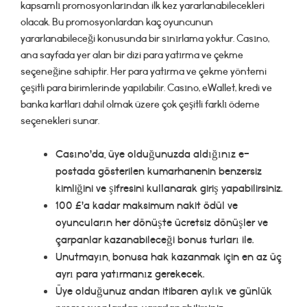
kapsamlı promosyonlarından ilk kez yararlanabilecekleri
olacak. Bu promosyonlardan kaç oyuncunun
yararlanabileceği konusunda bir sınırlama yoktur. Casıno,
ana sayfada yer alan bir dizi para yatırma ve çekme
seçeneğine sahiptir. Her para yatırma ve çekme yöntemi
çeşitli para birimlerinde yapılabilir. Casıno, eWallet, kredi ve
banka kartları dahil olmak üzere çok çeşitli farklı ödeme
seçenekleri sunar.
Casıno’da, üye olduğunuzda aldığınız e-
postada gösterilen kumarhanenin benzersiz
kimliğini ve şifresini kullanarak giriş yapabilirsiniz.
100 £’a kadar maksimum nakit ödül ve
oyuncuların her dönüşte ücretsiz dönüşler ve
çarpanlar kazanabileceği bonus turları ile.
Unutmayın, bonusa hak kazanmak için en az üç
ayrı para yatırmanız gerekecek.
Üye olduğunuz andan itibaren aylık ve günlük