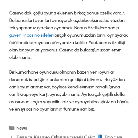
Casıno’daki çoğu oyuna eklenen birkaç bonus özellik vardır.
Bu bonusları oyunları oynayarak açabileceksiniz, bu yüzden
tek yapmanız gereken oynamak. Bonus özelliklere sahip
güvenilir casino siteleri
birçok oyunumuzdan birini oynayarak
ödüllendirici heyecan dünyamıza katılın. Yani, bonus özelliği
olan bir oyun arıyorsanız, Casıno’da bulacağınızdan emin
olabilirsiniz.
Bir kumarhane oyuncusu olmanın bazen yeni oyunlar
denemek istediğiniz anlamına geldiğini biliyoruz. Bu yüzden
canlı oyunlarımız var, böylece kendi evinizin rahatlığında
canlı krupiyeye karşı oynayabilirsiniz. Ayrıca çok çeşitli slotlar
arasından seçim yapabilirsiniz ve oynayabileceğiniz en büyük
ve en iyi casino oyunlarının tümüne sahibiz.
Categorías
News
Вавада Казино Официальный Сайт:
Вход на