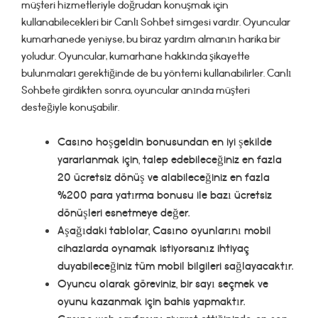
müşteri hizmetleriyle doğrudan konuşmak için
kullanabilecekleri bir Canlı Sohbet simgesi vardır. Oyuncular
kumarhanede yeniyse, bu biraz yardım almanın harika bir
yoludur. Oyuncular, kumarhane hakkında şikayette
bulunmaları gerektiğinde de bu yöntemi kullanabilirler. Canlı
Sohbete girdikten sonra, oyuncular anında müşteri
desteğiyle konuşabilir.
Casıno hoşgeldin bonusundan en iyi şekilde
yararlanmak için, talep edebileceğiniz en fazla
20 ücretsiz dönüş ve alabileceğiniz en fazla
%200 para yatırma bonusu ile bazı ücretsiz
dönüşleri esnetmeye değer.
Aşağıdaki tablolar, Casıno oyunlarını mobil
cihazlarda oynamak istiyorsanız ihtiyaç
duyabileceğiniz tüm mobil bilgileri sağlayacaktır.
Oyuncu olarak göreviniz, bir sayı seçmek ve
oyunu kazanmak için bahis yapmaktır.