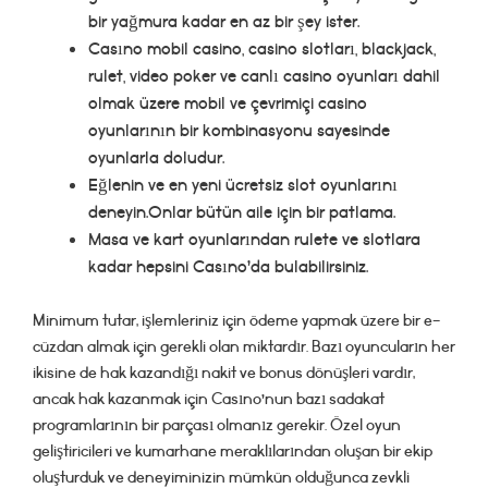
bir yağmura kadar en az bir şey ister.
Casıno mobil casino, casino slotları, blackjack,
rulet, video poker ve canlı casino oyunları dahil
olmak üzere mobil ve çevrimiçi casino
oyunlarının bir kombinasyonu sayesinde
oyunlarla doludur.
Eğlenin ve en yeni ücretsiz slot oyunlarını
deneyin.Onlar bütün aile için bir patlama.
Masa ve kart oyunlarından rulete ve slotlara
kadar hepsini Casıno’da bulabilirsiniz.
Minimum tutar, işlemleriniz için ödeme yapmak üzere bir e-
cüzdan almak için gerekli olan miktardır. Bazı oyuncuların her
ikisine de hak kazandığı nakit ve bonus dönüşleri vardır,
ancak hak kazanmak için Casıno’nun bazı sadakat
programlarının bir parçası olmanız gerekir. Özel oyun
geliştiricileri ve kumarhane meraklılarından oluşan bir ekip
oluşturduk ve deneyiminizin mümkün olduğunca zevkli