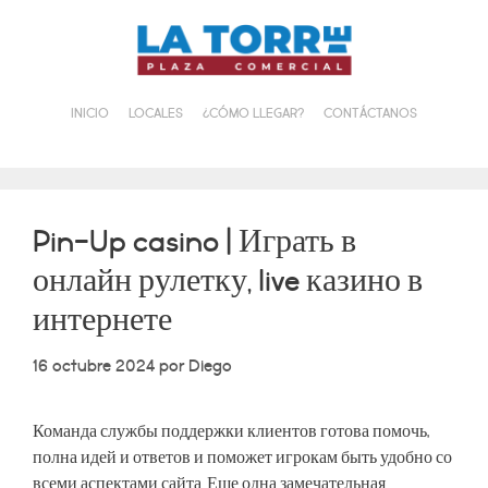
Saltar
al
contenido
INICIO
LOCALES
¿CÓMO LLEGAR?
CONTÁCTANOS
Pin-Up casino | Играть в
онлайн рулетку, live казино в
интернете
16 octubre 2024
por
Diego
Команда службы поддержки клиентов готова помочь,
полна идей и ответов и поможет игрокам быть удобно со
всеми аспектами сайта. Еще одна замечательная