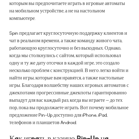
которым вы предпочитаете играть в игровые автоматы
на мобильном устройстве, а не на настольном
компьютере.
Spin предлагает круглосуточную поддержку клиентов и
чат в реальном времени, а также команду живого чата,
работающую круглосуточно и без выходных. Однако,
когда мы столкнулись с сайтом, который использовал
одну и ту же дату отсечки в каждой игре, это создало
несколько проблем с конструкцией. В него легко войти и
найти игры, которые вам нравятся, а также настольные
игры. Благодаря волшебству наших игровых автоматов с
джекпотами прогрессивные джекпоты гарантированно
выпадут для вас каждый раз, когда вы играете — до тех
пор, пока вы продолжаете играть. Вот почему мобильное
предложение Pin-Up доступно для iPhone, iPad,
телефонов и планшетов Android.
Кaк игpaть в казино Pin-Up нa