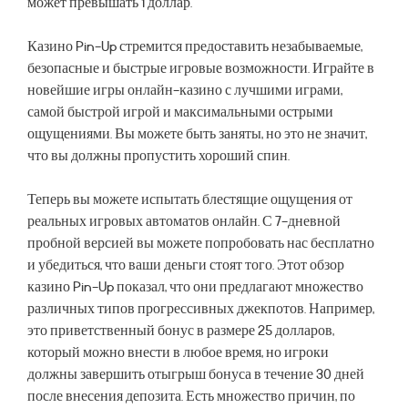
может превышать 1 доллар.
Казино Pin-Up стремится предоставить незабываемые,
безопасные и быстрые игровые возможности. Играйте в
новейшие игры онлайн-казино с лучшими играми,
самой быстрой игрой и максимальными острыми
ощущениями. Вы можете быть заняты, но это не значит,
что вы должны пропустить хороший спин.
Теперь вы можете испытать блестящие ощущения от
реальных игровых автоматов онлайн. С 7-дневной
пробной версией вы можете попробовать нас бесплатно
и убедиться, что ваши деньги стоят того. Этот обзор
казино Pin-Up показал, что они предлагают множество
различных типов прогрессивных джекпотов. Например,
это приветственный бонус в размере 25 долларов,
который можно внести в любое время, но игроки
должны завершить отыгрыш бонуса в течение 30 дней
после внесения депозита. Есть множество причин, по