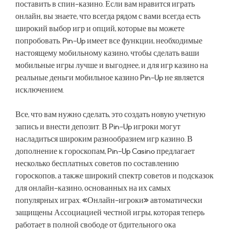
поставить в спин-казино. Если вам нравится играть
онлайн, вы знаете, что всегда рядом с вами всегда есть
широкий выбор игр и опций, которые вы можете
попробовать. Pin-Up имеет все функции, необходимые
настоящему мобильному казино, чтобы сделать ваши
мобильные игры лучше и выгоднее, и для игр казино на
реальные деньги мобильное казино Pin-Up не является
исключением.
Все, что вам нужно сделать, это создать новую учетную
запись и внести депозит. В Pin-Up игроки могут
насладиться широким разнообразием игр казино. В
дополнение к гороскопам, Pin-Up Casino предлагает
несколько бесплатных советов по составлению
гороскопов, а также широкий спектр советов и подсказок
для онлайн-казино, основанных на их самых
популярных играх. «Онлайн-игроки» автоматически
защищены Ассоциацией честной игры, которая теперь
работает в полной свободе от бдительного ока