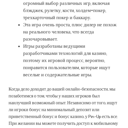
огромный выбор различных игр, включая
блэкджек, рулетку, кости, холдем-покер,
трехкарточный покер и баккару.
Эта игра очень проста, плюс дилер не похож
на реального человека, что всегда
разочаровывает.
Игры разработаны ведущими
разработчиками технологий для казино,
поэтому их игровой процесс, вероятно,
понравится пользователям, которые ищут
веселые и содержательные игры.
Когда дело доходит до вашей онлайн-безопасности, мы
позаботимся о том, чтобы у наших игроков был
наилучший возможный опыт. Независимо от того, ищут
ли игроки бонус на минимальный депозит или
приветственный бонус и бонус казино, у Pin-Up есть все.
При желании вы можете получить доступ к мобильному