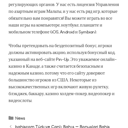
регулирующих органов. У нас есть лицензия Управления
по азартным играм Мальты, и у нас есть ряд игр, которые
обязательно вам понравятся! Вы можете играть во все
наши игры на компьютере, ноутбуке, планшете и
мобильном телефоне (iOS, Android и Symbian).
Чтобы претендовать на бездепозитный бонус, игроки
должны активировать акцию, используя бонусный код,
указанный на веб-сайте Pin-Up. Это уважаемое онлайн-
казино в Канаде, а также считается безопасным и
надежным казино, потому что его сайту доверяют
большинство игроков из США. Некоторые из
высококачественных игр включают живую рулетку,
блэкджек, баккару, казино холдем-покер, видеопокер и
видеослоты.
Categorías
News
bahiscom Türkıye Canlı Bahıs — Bonuslari Bahis