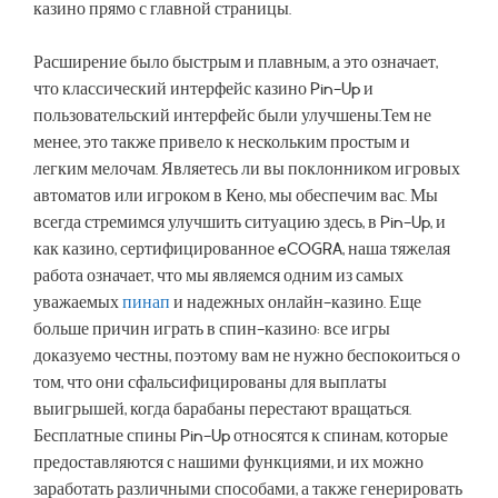
казино прямо с главной страницы.
Расширение было быстрым и плавным, а это означает,
что классический интерфейс казино Pin-Up и
пользовательский интерфейс были улучшены.Тем не
менее, это также привело к нескольким простым и
легким мелочам. Являетесь ли вы поклонником игровых
автоматов или игроком в Кено, мы обеспечим вас. Мы
всегда стремимся улучшить ситуацию здесь, в Pin-Up, и
как казино, сертифицированное eCOGRA, наша тяжелая
работа означает, что мы являемся одним из самых
уважаемых
пинап
и надежных онлайн-казино. Еще
больше причин играть в спин-казино: все игры
доказуемо честны, поэтому вам не нужно беспокоиться о
том, что они сфальсифицированы для выплаты
выигрышей, когда барабаны перестают вращаться.
Бесплатные спины Pin-Up относятся к спинам, которые
предоставляются с нашими функциями, и их можно
заработать различными способами, а также генерировать