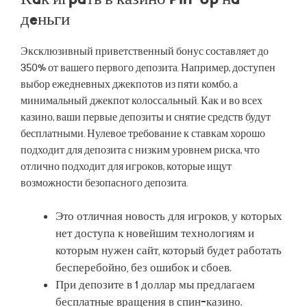
дeньги
Эксклюзивный приветственный бонус составляет до
350% от вашего первого депозита. Например, доступен
выбор ежедневных джекпотов из пяти комбо, а
минимальный джекпот колоссальный. Как и во всех
казино, ваши первые депозиты и снятие средств будут
бесплатными. Нулевое требование к ставкам хорошо
подходит для депозита с низким уровнем риска, что
отлично подходит для игроков, которые ищут
возможности безопасного депозита.
Это отличная новость для игроков, у которых
нет доступа к новейшим технологиям и
которым нужен сайт, который будет работать
бесперебойно, без ошибок и сбоев.
При депозите в 1 доллар мы предлагаем
бесплатные вращения в спин-казино.