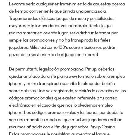
Levante serí­a cualquier entretenimiento de apuestas acerca
de tiempo conveniente que brinda una pericia sola.
Tragamonedas clásicas, juegos de mesa y posibilidades
mayormente innovadoras, vos nómbralo. Recto, lo que
realiza marcar en oriente lugar, serí­a dicho interfaz super
simple, las promociones y no ha transpirado las fieles
jugadores. Miles así­ como 100’s sobre mexicanos podrán
gozar de la sentimiento de el juego en internet.
De permutar tu legislación promocional Pinup, deberías
quedar anotado durante plana www formal o sobre la empleo
iphone y no ha transpirado suscribirte alrededor boletín
sobre noticias. Una vez registrado, recibirás la conexión de los
códigos promocionales que existen referente a tu correo
electrónico en el caso de que nos lo olvidemos empleo
iphone. Los códigos promocionales y las bonos por depósito
son una magnifico modo de que muchos jugadores reciban
recursos añadida con el fin de jugar sobre Pinup Casino.
Estas promociones le posibilitan aumentar el tanque