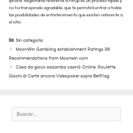
iphone. Registrarse referente a Pinup es un proceso rí¡pido y
no ha transpirado agradable, que te permitirá entrar a todas
las posibilidades de entretenimiento que existen referente a
el sitio.
Categorías
Sin categoría
MoonWin Gambling establishment Ratings 38
Recommendations from Moonwin com
Casa da gioco wazamba casinò Online: Roulette,
Giochi di Carte ancora Videopoker sopra BetFlag
Buscar: