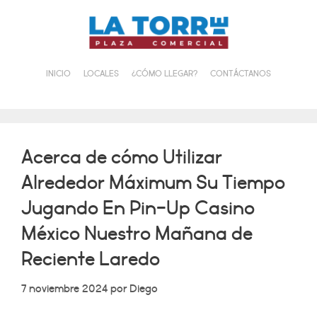
Saltar
al
contenido
INICIO
LOCALES
¿CÓMO LLEGAR?
CONTÁCTANOS
Acerca de cómo Utilizar
Alrededor Máximum Su Tiempo
Jugando En Pin-Up Casino
México Nuestro Mañana de
Reciente Laredo
7 noviembre 2024
por
Diego