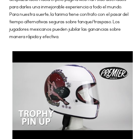
para darles una inmejorable experiencia a todo el mundo.
Para nuestra suerte, la tarima tiene contrato con el pasar del
tiempo alternativas seguras sobre tanque/traspaso. Los
jugadores mexicanos pueden jubilar las ganancias sobre
manera rápida y efectiva.