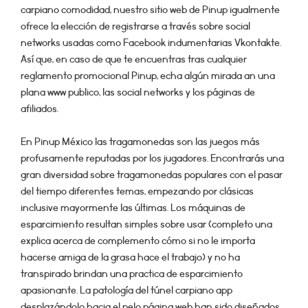
carpiano comodidad, nuestro sitio web de Pinup igualmente
ofrece la elección de registrarse a través sobre social
networks usadas como Facebook indumentarias Vkontakte.
Así que, en caso de que te encuentras tras cualquier
reglamento promocional Pinup, echa algún mirada an una
plana www publico, las social networks y los páginas de
afiliados.
En Pinup México las tragamonedas son las juegos más
profusamente reputadas por los jugadores. Encontrarás una
gran diversidad sobre tragamonedas populares con el pasar
del tiempo diferentes temas, empezando por clásicas
inclusive mayormente las últimas. Los máquinas de
esparcimiento resultan simples sobre usar (completo una
explica acerca de complemento cómo si no le importa
hacerse amiga de la grasa hace el trabajo) y no ha
transpirado brindan una practica de esparcimiento
apasionante. La patologí­a del túnel carpiano app
desplazándolo hacia el pelo página web han sido diseñados