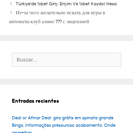
Türkiye’de 1xbet Giriş: Erişim Ve 1xbet Kaydol Hesa
Из-за чего желательно искать для игры в
автоматы клуб азино 777 с лицензией
Buscar:
Entradas recientes
Deal or Afinar Deal: gira grátis em spinata grande
Bingo, Informações pressuroso acabamento, Onde
aparelhar