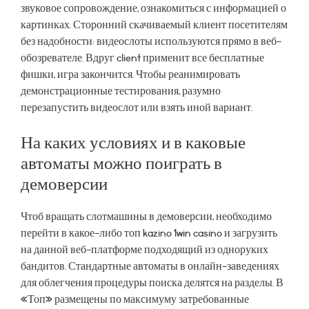
звуковое сопровождение, ознакомиться с информацией о
картинках. Сторонний скачиваемый клиент посетителям
без надобности: видеослоты используются прямо в веб-
обозревателе. Вдруг client применит все бесплатные
фишки, игра закончится. Чтобы реанимировать
демонстрационные тестирования, разумно
перезапустить видеослот или взять иной вариант.
На каких условиях и в каковые
автоматы можно поиграть в
демоверсии
Чтоб вращать слотмашины в демоверсии, необходимо
перейти в какое-либо топ kazino 1win casino и загрузить
на данной веб-платформе подходящий из одноруких
бандитов. Стандартные автоматы в онлайн-заведениях
для облегчения процедуры поиска делятся на разделы. В
«Топ» размещены по максимуму затребованные