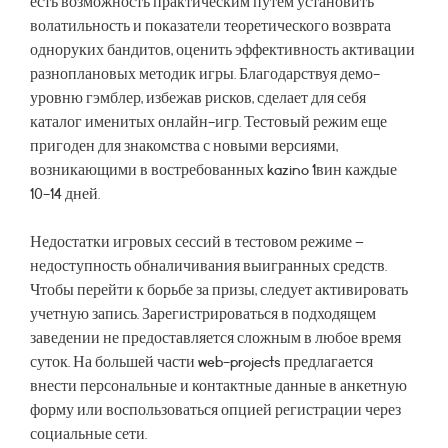
есть возможность практическим путем установить
волатильность и показатели теоретического возврата
одноруких бандитов, оценить эффективность активации
разноплановых методик игры. Благодарствуя демо-
уровню гэмблер, избежав рисков, сделает для себя
каталог именитых онлайн-игр. Тестовый режим еще
пригоден для знакомства с новыми версиями,
возникающими в востребованных kazino 1вин каждые
10-14 дней.
Недостатки игровых сессий в тестовом режиме –
недоступность обналичивания выигранных средств.
Чтобы перейти к борьбе за призы, следует активировать
учетную запись. Зарегистрироваться в подходящем
заведении не предоставляется сложным в любое время
суток. На большей части web-projects предлагается
внести персональные и контактные данные в анкетную
форму или воспользоваться опцией регистрации через
социальные сети.