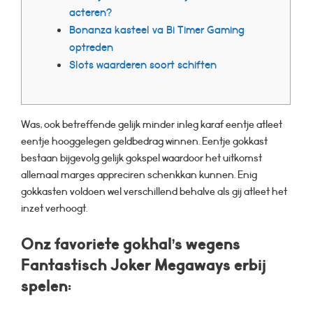
acteren?
Bonanza kasteel va Bi Timer Gaming
optreden
Slots waarderen soort schiften
Was, ook betreffende gelijk minder inleg karaf eentje atleet
eentje hooggelegen geldbedrag winnen. Eentje gokkast
bestaan bijgevolg gelijk gokspel waardoor het uitkomst
allemaal marges appreciren schenkkan kunnen.
Enig
gokkasten voldoen wel verschillend behalve als gij atleet het
inzet verhoogt.
Onz favoriete gokhal’s wegens
Fantastisch Joker Megaways erbij
spelen: