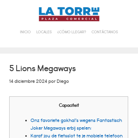
Saltar
al
contenido
INICIO
LOCALES
¿CÓMO LLEGAR?
CONTÁCTANOS
5 Lions Megaways
14 diciembre 2024
por
Diego
Capaciteit
Onz favoriete gokhal’s wegens Fantastisch
Joker Megaways erbij spelen:
Karaf jou de fietsslot te je mobiele telefoon