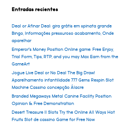
Entradas recientes
Deal or Afinar Deal: gira grátis em spinata grande
Bingo, Informações pressuroso acabamento, Onde
aparelhar
Emperor’s Money Position Online game: Free Enjoy,
Trial Form, Tips, RTP, and you may Max Earn from the
GameArt
Jogue Live Deal or No Deal The Big Draw!
Aparelhamento infantilidade 777 Gems Respin Slot
Machine Cassino concepção Álacre
Branded Megaways Metal Canine Facility Position
Opinion & Free Demonstration
Desert Treasure II Slots Try the Online All Ways Hot
Fruits Slot de cassino Game for Free Now