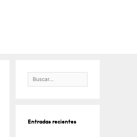
Buscar:
Entradas recientes