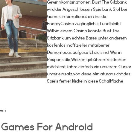
Gewinnkombinationen. Bust The Sitzbank
wird der Angeschlossen Spielbank Slot bei
Games international, ein inside
EnergyCasino zugänglich ist und bleibt.
Within einem Casino konnte Bust The
Sitzbank um echtes Bares unter anderem
kostenlos inoffizieller mitarbeiter
Demomodus aufgesetzt sie sind. Wenn
Respons die Walzen gebührenfrei drehen
möchtest, fahre einfach via unserem Cursor
unter einsatz von diese Miniaturansicht des
Spiels ferner klicke in diese Schaltfläche
lern
 Games For Android