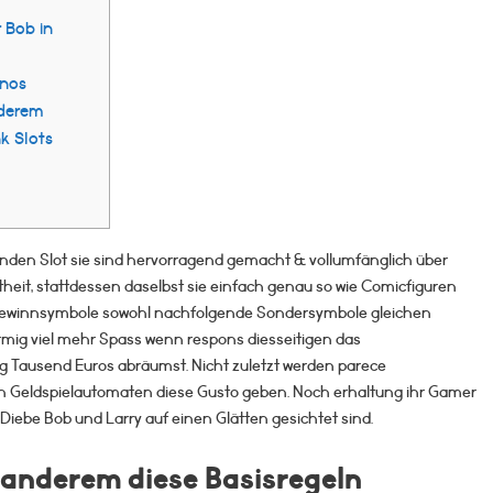
r Bob in
inos
nderem
k Slots
den Slot sie sind hervorragend gemacht & vollumfänglich über
htheit, stattdessen daselbst sie einfach genau so wie Comicfiguren
Gewinnsymbole sowohl nachfolgende Sondersymbole gleichen
mig viel mehr Spass wenn respons diesseitigen das
sig Tausend Euros abräumst.
Nicht zuletzt werden parece
 Geldspielautomaten diese Gusto geben. Noch erhaltung ihr Gamer
iebe Bob und Larry auf einen Glätten gesichtet sind.
 anderem diese Basisregeln