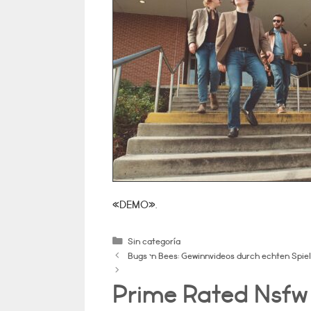
«DEMO».
Categorías
Sin categoría
Bugs `n Bees: Gewinnvideos durch echten Spie
Prime Rated Nsfw