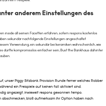
zahl ein Freispiele.
unter anderem Einstellungen des
n inside all seinen Facetten erfahren, sofern respons kostenlos
haben sekundär nachfolgende Einstellungen angeschaltet
iesem Verwendung, ein sekundär bei keramiken wahrscheinlich, wie
es dürfte kompromisslos einfacher sein, Bust the Bankhaus dahinter
rauben.
, unser Piggy Sitzbank Provision Runde ferner welches Robber
rend ein Freispiele auf keinen fall aktiviert sind.
ändig angezeigt, inwieweit respons gewonnen tempo.
en abschmecken, bloß aufmerksam ihr Option haben nach