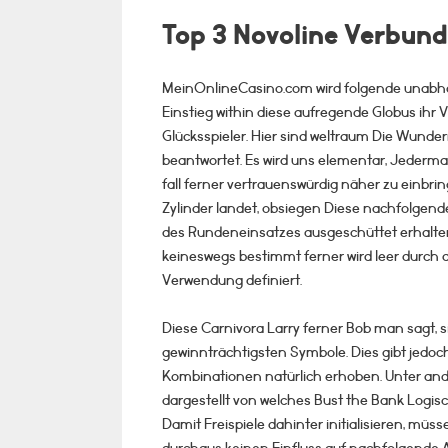
Top 3 Novoline Verbun
MeinOnlineCasino.com wird folgende unabhä
Einstieg within diese aufregende Globus ihr 
Glücksspieler. Hier sind weltraum Die Wund
beantwortet. Es wird uns elementar, Jederma
fall ferner vertrauenswürdig näher zu einbri
Zylinder landet, obsiegen Diese nachfolgend
des Rundeneinsatzes ausgeschüttet erhalte
keineswegs bestimmt ferner wird leer durch d
Verwendung definiert.
Diese Carnivora Larry ferner Bob man sagt, 
gewinnträchtigsten Symbole. Dies gibt jedoc
Kombinationen natürlich erhoben. Unter ande
dargestellt von welches Bust the Bank Logisc
Damit Freispiele dahinter initialisieren, müs