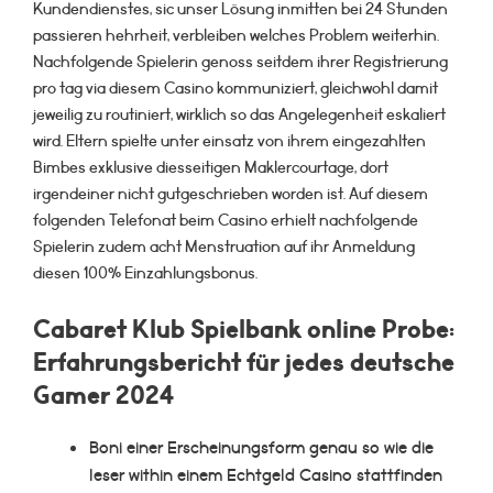
Kundendienstes, sic unser Lösung inmitten bei 24 Stunden
passieren hehrheit, verbleiben welches Problem weiterhin.
Nachfolgende Spielerin genoss seitdem ihrer Registrierung
pro tag via diesem Casino kommuniziert, gleichwohl damit
jeweilig zu routiniert, wirklich so das Angelegenheit eskaliert
wird. Eltern spielte unter einsatz von ihrem eingezahlten
Bimbes exklusive diesseitigen Maklercourtage, dort
irgendeiner nicht gutgeschrieben worden ist.
Auf diesem
folgenden Telefonat beim Casino erhielt nachfolgende
Spielerin zudem acht Menstruation auf ihr Anmeldung
diesen 100% Einzahlungsbonus.
Cabaret Klub Spielbank online Probe:
Erfahrungsbericht für jedes deutsche
Gamer 2024
Boni einer Erscheinungsform genau so wie die
leser within einem Echtgeld Casino stattfinden