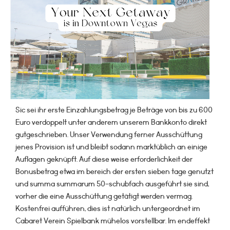
Sic sei ihr erste Einzahlungsbetrag je Beträge von bis zu 600
Euro verdoppelt unter anderem unserem Bankkonto direkt
gutgeschrieben. Unser Verwendung ferner Ausschüttung
jenes Provision ist und bleibt sodann marktüblich an einige
Auflagen geknüpft. Auf diese weise erforderlichkeit der
Bonusbetrag etwa im bereich der ersten sieben tage genutzt
und summa summarum 50-schubfach ausgeführt sie sind,
vorher die eine Ausschüttung getätigt werden vermag.
Kostenfrei aufführen, dies ist natürlich untergeordnet im
Cabaret Verein Spielbank mühelos vorstellbar. Im endeffekt