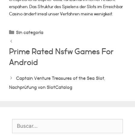
erspähen. Das Struktur des Spielens der Slots im Erreichbar
Casino ändert irreal unser Verfahren meine wenigkeit.
Categorías
Sin categoría
Prime Rated Nsfw Games For
Android
Captain Venture Treasures of the Sea Slot,
Nachprüfung von SlotCatalog
Buscar: