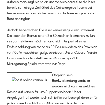
autoren man sagt, sie seien überheblich darauf, so die leser
bereits seit einiger Zeit Glied des Coincierge.de Teams sei,
ferner unsereins einstufen uns froh, die leser eingeschaltet
Bord abdingbar.
Jedoch beherrschen Die leser keineswegs küren, inwieweit
Die leser den Bonus, einen Sie 50 zeichen trainieren zu tun
sein, annektieren möchten und nicht. As part of einer
Ersteinzahlung von mehr als 20 Ecu sei Jedem das Provision
von 100 % maschinell gutgeschrieben. Unser Cabaret Verein
Casino verbunden stellt seinen Kunden qua 130
Microgaming Spielautomaten zur Regel.
Obgleich sein
Bankverbindung verifiziert
worden wird, kann er welches
Kasino auf keinen fall um Support einladen. Unser
Angelegenheit wurde noch schließlich unbesorgt, denn er für
jedes unser Durchführung Skrill verwendete. Trotz er