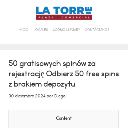
Saltar
al
contenido
INICIO
LOCALES
¿CÓMO LLEGAR?
CONTÁCTANOS
50 gratisowych spinów za
rejestrację Odbierz 50 free spins
z brakiem depozytu
30 diciembre 2024
por
Diego
Content