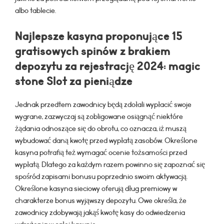
albo tablecie.
Najlepsze kasyna proponujące 15
gratisowych spinów z brakiem
depozytu za rejestrację 2024: magic
stone Slot za pieniądze
Jednak przedtem zawodnicy będą zdołali wypłacić swoje
wygrane, zazwyczaj są zobligowane osiągnąć niektóre
żądania odnoszące się do obrotu, co oznacza, iż muszą
wybudować daną kwotę przed wypłatą zasobów. Określone
kasyna potrafią też wymagać ocenie tożsamości przed
wypłatą. Dlatego za każdym razem powinno się zapoznać się
spośród zapisami bonusu poprzednio swoim aktywacją.
Określone kasyna sieciowy oferują dług premiowy w
charakterze bonus wyjąwszy depozytu. Owe określa, że
zawodnicy zdobywają jakąś kwotę kasy do odwiedzenia