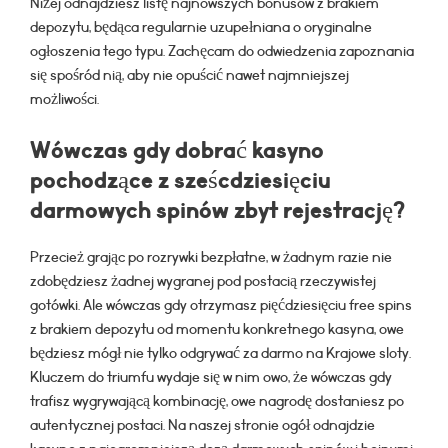
Niżej odnajdziesz listę najnowszych bonusów z brakiem
depozytu, będąca regularnie uzupełniana o oryginalne
ogłoszenia tego typu. Zachęcam do odwiedzenia zapoznania
się spośród nią, aby nie opuścić nawet najmniejszej
możliwości.
Wówczas gdy dobrać kasyno
pochodzące z sześcdziesięciu
darmowych spinów zbyt rejestrację?
Przecież grając po rozrywki bezpłatne, w żadnym razie nie
zdobędziesz żadnej wygranej pod postacią rzeczywistej
gotówki. Ale wówczas gdy otrzymasz pięćdziesięciu free spins
z brakiem depozytu od momentu konkretnego kasyna, owe
będziesz mógł nie tylko odgrywać za darmo na Krajowe sloty.
Kluczem do triumfu wydaje się w nim owo, że wówczas gdy
trafisz wygrywającą kombinację, owe nagrodę dostaniesz po
autentycznej postaci. Na naszej stronie ogół odnajdzie