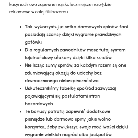
kasynach owo zapewne najskuteczniejsze narzędzie
reklamowe w całej filii hazardu.
Tak, wykorzystując setka darmowych spinów, fani
posiadają szansę dzięki wygranie prawdziwych
gotówki.
Dla regularnych zawodników masz tutaj system
lojalnościowy ułożony dzięki kilka rządów.
Nie licząc sumy spinów, za każdym razem są one
zdumiewającą okazją do uciechy bez
równoczesnego niebezpieczeństwa.
Uskuteczniliśmy tabelkę spośród zazwyczaj
pojawiającymi się postulatami stron
hazardowych.
Te bonusy potrafią zapewnić dodatkowe
pieniądze lub darmowo spiny, jakie wolno
korzystać, żeby zwiększyć swoje możliwości dzięki
wygranie wielkich nagród albo jackpotów.