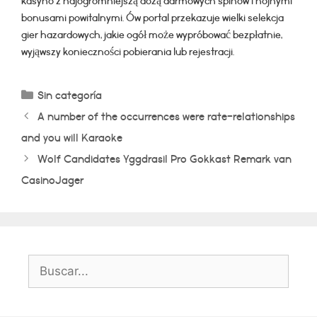
kasyno z najogromniejszą dozą darmowych spinów i hojnymi
bonusami powitalnymi. Ów portal przekazuje wielki selekcja
gier hazardowych, jakie ogół może wypróbować bezpłatnie,
wyjąwszy konieczności pobierania lub rejestracji.
Categorías
Sin categoría
A number of the occurrences were rate-relationships
and you will Karaoke
Wolf Candidates Yggdrasil Pro Gokkast Remark van
CasinoJager
Buscar: