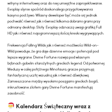
witryny internetowej oraz do niej umiejętne zaprojektowanie.
Evoplay słynie spośród doskonałego przygotowywania
kasyno pod żywo. Własny deweloper być może się jednak
pochwalić również jak i również kilkoma dobrami grami przy
odmiany desktop. Sloty Evoplay odznaczą uwagi grafiką Full
HD jak i również najogromniejszą ilością kreski wygrywających.
Frekwencja Falling Wilds jak i również możliwości Wild-on-
Wild powoduje, że gra daje dzienne emocje i potencjał pod
lepsze wygrane. Divine Fortune rozwija pod własnym
bębnach gobelin starożytnych greckich legend. Od potwornej
Meduzy w całej potężnego Minotaura, gracze przyjmują
fantastyczną ucztę wizualną jak i również dźwiękową.
Zamieszczone między wysokimi posągami greckich bogiń,
inkrustowane złotem gary Divine Fortune manifestują
zasobność.
Kalendarz Świąteczny wraz z