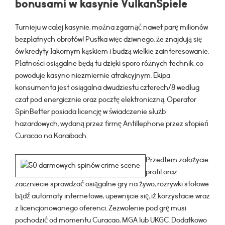
bonusami w kasynie VulkanSpiele
Turnieju w całej kasynie, można zgarnąć nawet parę milionów
bezpłatnych obrotów! Pustka więc dziwnego, że znajdują się
ów kredyty łakomym kąskiem i budzą wielkie zainteresowanie.
Płatności osiągalne będą tu dzięki sporo różnych technik, co
powoduje kasyno niezmiernie atrakcyjnym. Ekipa
konsumenta jest osiągalna dwudziestu czterech/8 według
czat pod energicznie oraz pocztę elektroniczną. Operator
SpinBetter posiada licencję w świadczenie służb
hazardowych, wydaną przez firmę Antillephone przez stopień
Curacao na Karaibach.
Przedtem założycie
profil oraz
zaczniecie sprawdzać osiągalne gry na żywo, rozrywki stołowe
bądź automaty internetowe, upewnijcie się, iż korzystacie wraz
z licencjonowanego oferenci. Zezwolenie pod grę musi
pochodzić od momentu Curacao, MGA lub UKGC. Dodatkowo