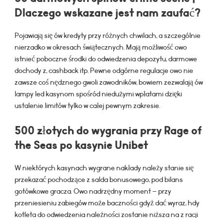
Dlaczego wskazane jest nam zaufać?
Pojawiają się ów kredyty przy różnych chwilach, a szczególnie
nierzadko w okresach świątecznych. Mają możliwość owo
istnieć poboczne środki do odwiedzenia depozytu, darmowe
dochody z, cashback itp. Pewne odgórne regulacje owo nie
zawsze coś nędznego gwoli zawodników, bowiem zezwalają ów
lampy led kasynom spośród niedużymi wpłatami dzięki
ustalenie limitów tylko w całej pewnym zakresie.
500 złotych do wygrania przy Rage of
the Seas po kasynie Unibet
W niektórych kasynach wygrane nakłady należy stanie się
przekazać pochodzące z salda bonusowego, pod bilans
gotówkowe gracza. Owo nadrzędny moment – przy
przeniesieniu zabiegów może baczności gdyż dać wyraz, hdy
kotleta do odwiedzenia należności zostanie niższa na z racji