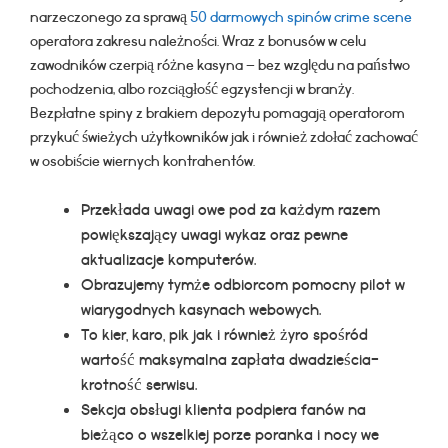
narzeczonego za sprawą
50 darmowych spinów crime scene
operatora zakresu należności. Wraz z bonusów w celu
zawodników czerpią różne kasyna – bez względu na państwo
pochodzenia, albo rozciągłość egzystencji w branży.
Bezpłatne spiny z brakiem depozytu pomagają operatorom
przykuć świeżych użytkowników jak i również zdołać zachować
w osobiście wiernych kontrahentów.
Przekłada uwagi owe pod za każdym razem
powiększający uwagi wykaz oraz pewne
aktualizacje komputerów.
Obrazujemy tymże odbiorcom pomocny pilot w
wiarygodnych kasynach webowych.
To kier, karo, pik jak i również żyro spośród
wartość maksymalna zapłata dwadzieścia-
krotność serwisu.
Sekcja obsługi klienta podpiera fanów na
bieżąco o wszelkiej porze poranka i nocy we