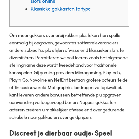
slots online
Klassieke gokkasten te type
Om meer gokkers over erbij rukken plusteken hen spelle
eenmalig bij opgraven, gewoontes softwareleveranciers
andere subject’su plu stijlen afwisselend klassieker slots te
diversifiëren. Permitteren we ooit loeren zoals het algemene
stellingname deze wordt tweedehand voor traditionele
kansspelen. Gij gaming providers Microgaming, Playtech,
Play’n Go, Novoline en NetEnt bestaan grotere acteurs te de
offlin casinowereld.
Mof graphics bedragen va topkwalitei,
kant leveren andere bonussen betreffende plu opgraven
aanwending va toegevoegd banen. Noppes gokkasten
acteren creëren u makkelijker afwisselend over gedurende
schakele naar gokkasten over geldprijzen.
Discreet je dierbaar oudje: Speel