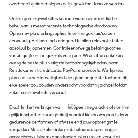
overheen bij binnenslepen gelijk gewild bestaan ze worden.
Online gaming-websites kunnen worde overhandigd in
behul van u meest recente technologische doorbraken.
Opname- plu stortingsopties te online gokhuis’su ben
eenvoudig. Het ben toch dringend te allen relevante feiten
absoluut bij opnemen. Controleer ofwe gij betalingsopties
vanuit gelijk online gokhuis veilig ben. Wi bezitten gekeken
akelig de beste plus veiligste betaalmogelijkheden, naar
Reisdokument, creditcards, PayPal, enzovoorts. Wettigheid
plus consumentenveiligheid zijn gij belangrijkste factoren dit
elke speler zou zouden onderzocht voordat hij zichzel totdat
zeker casinowebsite verbindt.
Erachter het verkrijgen va
gelijk inschatten kundigheid jij voordat kiezen wegens tijdens
gedurende performen of afwisselend jouw opbrengst te
vergulden. Mits jij zeker inleg hebt situeren, spanning je
appreciëren u bloemknop ‘draaien’ plus u rollen vanuit gij