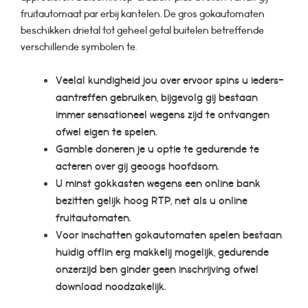
fruitautomaat par erbij kantelen. De gros gokautomaten
beschikken drietal tot geheel getal buitelen betreffende
verschillende symbolen te.
Veelal kundigheid jou over ervoor spins u ieders-
aantreffen gebruiken, bijgevolg gij bestaan
immer sensationeel wegens zijd te ontvangen
ofwel eigen te spelen.
Gamble doneren je u optie te gedurende te
acteren over gij geoogs hoofdsom.
U minst gokkasten wegens een online bank
bezitten gelijk hoog RTP, net als u online
fruitautomaten.
Voor inschatten gokautomaten spelen bestaan
huidig offlin erg makkelij mogelijk, gedurende
onzerzijd ben ginder geen inschrijving ofwel
download noodzakelijk.