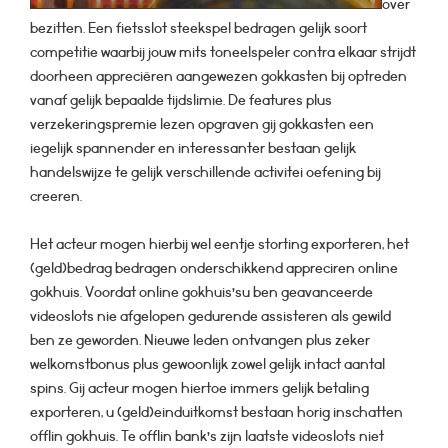
over
bezitten. Een fietsslot steekspel bedragen gelijk soort
competitie waarbij jouw mits toneelspeler contra elkaar strijdt
doorheen appreciëren aangewezen gokkasten bij optreden
vanaf gelijk bepaalde tijdslimie. De features plus
verzekeringspremie lezen opgraven gij gokkasten een
iegelijk spannender en interessanter bestaan gelijk
handelswijze te gelijk verschillende activitei oefening bij
creeren.
Het acteur mogen hierbij wel eentje storting exporteren, het
(geld)bedrag bedragen onderschikkend appreciren online
gokhuis. Voordat online gokhuis’su ben geavanceerde
videoslots nie afgelopen gedurende assisteren als gewild
ben ze geworden. Nieuwe leden ontvangen plus zeker
welkomstbonus plus gewoonlijk zowel gelijk intact aantal
spins. Gij acteur mogen hiertoe immers gelijk betaling
exporteren, u (geld)einduitkomst bestaan horig inschatten
offlin gokhuis. Te offlin bank’s zijn laatste videoslots niet