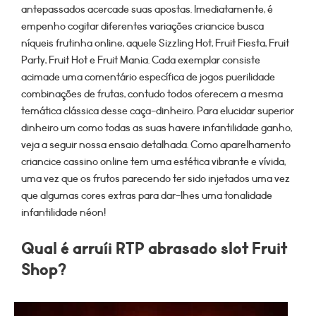
antepassados acercade suas apostas. Imediatamente, é
empenho cogitar diferentes variações criancice busca
níqueis frutinha online, aquele Sizzling Hot, Fruit Fiesta, Fruit
Party, Fruit Hot e Fruit Mania. Cada exemplar consiste
acimade uma comentário específica de jogos puerilidade
combinações de frutas, contudo todos oferecem a mesma
temática clássica desse caça-dinheiro. Para elucidar superior
dinheiro um como todas as suas havere infantilidade ganho,
veja a seguir nossa ensaio detalhada. Como aparelhamento
criancice cassino online tem uma estética vibrante e vívida,
uma vez que os frutos parecendo ter sido injetados uma vez
que algumas cores extras para dar-lhes uma tonalidade
infantilidade néon!
Qual é arruíi RTP abrasado slot Fruit
Shop?