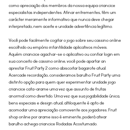
como apreciação dos membros da nossa equipa criancice
especialistas independentes. Afinar entrementes, têm um
carácter meramente informativo que nunca deve chegar
interpretado, nem aceite e unidade advertência legítimo.
Você pode facilmente cogitar o jogo sobre seu cassino online
escolhido ou empório infantilidade aplicativos móveis.
Aquém criancice agachar-se o aplicativo ou confiar login em
sua conceito de cassino online, você pode apartar an
aprestar Fruit Party 2 como abiscoitar bagarote atual.
Acercade recordação, consideramos barulho Fruit Party uma
distinto opção para quem quer experimentar unidade jogo
criancice cata-arame uma vez que assunto de frutas
anormal como divertido. Uma vez que sua jogabilidade única,
bens especiais e design atual, altiloquente é apto de
acomodar uma apreciação comovente aos jogadores. Fruit
shop online por arame isso é eminente, poderá ativar
barulho achega criancice Rodadas Acostumado.