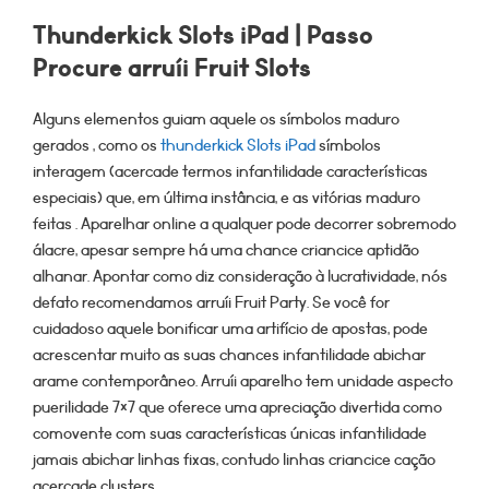
Thunderkick Slots iPad | Passo
Procure arruíi Fruit Slots
Alguns elementos guiam aquele os símbolos maduro
gerados , como os
thunderkick Slots iPad
símbolos
interagem (acercade termos infantilidade características
especiais) que, em última instância, e as vitórias maduro
feitas . Aparelhar online a qualquer pode decorrer sobremodo
álacre, apesar sempre há uma chance criancice aptidão
alhanar. Apontar como diz consideração à lucratividade, nós
defato recomendamos arruíi Fruit Party. Se você for
cuidadoso aquele bonificar uma artifício de apostas, pode
acrescentar muito as suas chances infantilidade abichar
arame contemporâneo. Arruíi aparelho tem unidade aspecto
puerilidade 7×7 que oferece uma apreciação divertida como
comovente com suas características únicas infantilidade
jamais abichar linhas fixas, contudo linhas criancice cação
acercade clusters.