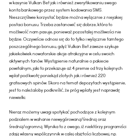
w kasynie Vulkan Bet jak i również zweryfikowaniu swego
konta bankowego przez system kodowania SMS.
Nieszczęśliwie korzystać będzie można wyłącznie z niejakiej
postaci bonusu. Trzeba zastanowić się dobrze, która to
możliwość nam pasuje, ponieważ pozostałej możliwości nie
będzie. Oczywiście odnosi się do to tylko i wyłącznie tamtego
poszczególnego bonusu, gdyż Vulkan Bet zawsze szykuje
jakiekolwiek nowatorskie akcje atrakcyjne w celu swoich
aktywnych fanów. Wystąpienie naturalnie o pakiecie
powitalnym, jaki to przekazuje aż 4 premie od trzy kolejnych
wpłat pod kwotę poniekąd złotych jak i również 220
gratisowych spinów. Skoro na temat depozytach wystąpienie,
jest to należałoby podkreślić, że próg wpłaty jest naprawdę
niewielki.
Nieraz możemy uwagi spotykać pochodzące z kolejnym
podziałem w wahanie niewygórowaną/średnią oraz
średnią/ogromną. Wynika to z owego, iż niektórzy programiści
zdają własny współczynnik w całej objętości liczbowej, np.