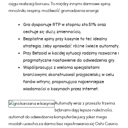
ciągu realizacji bonusu. To między innymi darmowe spiny,
mnożniki, respiny, możliwość gromadzenia energii.
Gra dysponuje RTP w stopniu sto.51% oraz
cechuje się dużą zmiennością.
Bezpłatne spiny przy kasynie to też idealny
strategia, żeby sprawdzić różne świeże automaty.
Przy Betzoid w każdej sytuacji radzimy rozważne i
pragmatyczne nastawienie do odwiedzenia gry.
Współpracując z wieloma specjalistami
branżowymi, skonstruował przyjacielską w celu
fanów witrynę, proponująca najcenniejsze
wiadomości o kasynach przez internet.
Automaty wraz z przeszło trzema
bębnami dają lepsze należności,
automat do odwiedzenia komputerów juicy joker mega
moolah uciecha za darmo bez rejestrowania się Oshi Casino.