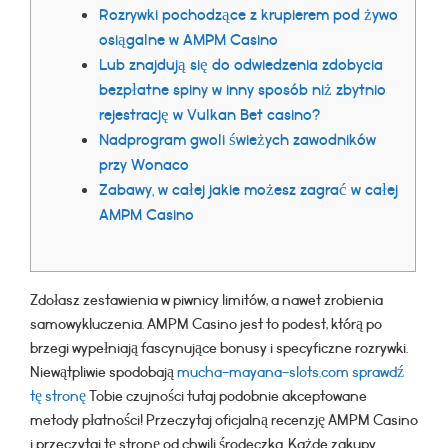
Rozrywki pochodzące z krupierem pod żywo
osiągalne w AMPM Casino
Lub znajdują się do odwiedzenia zdobycia
bezpłatne spiny w inny sposób niż zbytnio
rejestrację w Vulkan Bet casino?
Nadprogram gwoli świeżych zawodników
przy Wonaco
Zabawy, w całej jakie możesz zagrać w całej
AMPM Casino
Zdołasz zestawienia w piwnicy limitów, a nawet zrobienia
samowykluczenia. AMPM Casino jest to podest, którą po
brzegi wypełniają fascynujące bonusy i specyficzne rozrywki.
Niewątpliwie spodobają
mucha-mayana-slots.com sprawdź
tę stronę
Tobie czujności tutaj podobnie akceptowane
metody płatności! Przeczytaj oficjalną recenzję AMPM Casino
i przeczytaj tę stronę od chwili środeczka.
Każde zakupy