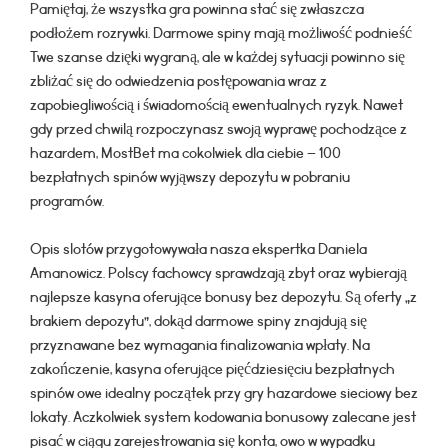
Pamiętaj, że wszystka gra powinna stać się zwłaszcza
podłożem rozrywki. Darmowe spiny mają możliwość podnieść
Twe szanse dzięki wygraną, ale w każdej sytuacji powinno się
zbliżać się do odwiedzenia postępowania wraz z
zapobiegliwością i świadomością ewentualnych ryzyk. Nawet
gdy przed chwilą rozpoczynasz swoją wyprawę pochodzące z
hazardem, MostBet ma cokolwiek dla ciebie – 100
bezpłatnych spinów wyjąwszy depozytu w pobraniu
programów.
Opis slotów przygotowywała nasza ekspertka Daniela
Amanowicz. Polscy fachowcy sprawdzają zbyt oraz wybierają
najlepsze kasyna oferujące bonusy bez depozytu. Są oferty „z
brakiem depozytu”, dokąd darmowe spiny znajdują się
przyznawane bez wymagania finalizowania wpłaty. Na
zakończenie, kasyna oferujące pięćdziesięciu bezpłatnych
spinów owe idealny początek przy gry hazardowe sieciowy bez
lokaty. Aczkolwiek system kodowania bonusowy zalecane jest
pisać w ciągu zarejestrowania się konta, owo w wypadku