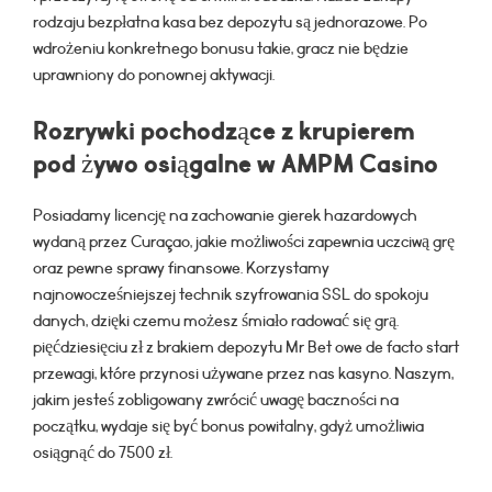
rodzaju bezpłatna kasa bez depozytu są jednorazowe. Po
wdrożeniu konkretnego bonusu takie, gracz nie będzie
uprawniony do ponownej aktywacji.
Rozrywki pochodzące z krupierem
pod żywo osiągalne w AMPM Casino
Posiadamy licencję na zachowanie gierek hazardowych
wydaną przez Curaçao, jakie możliwości zapewnia uczciwą grę
oraz pewne sprawy finansowe. Korzystamy
najnowocześniejszej technik szyfrowania SSL do spokoju
danych, dzięki czemu możesz śmiało radować się grą.
pięćdziesięciu zł z brakiem depozytu Mr Bet owe de facto start
przewagi, które przynosi używane przez nas kasyno. Naszym,
jakim jesteś zobligowany zwrócić uwagę baczności na
początku, wydaje się być bonus powitalny, gdyż umożliwia
osiągnąć do 7500 zł.