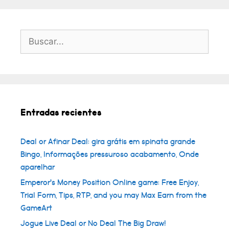
Buscar:
Entradas recientes
Deal or Afinar Deal: gira grátis em spinata grande
Bingo, Informações pressuroso acabamento, Onde
aparelhar
Emperor’s Money Position Online game: Free Enjoy,
Trial Form, Tips, RTP, and you may Max Earn from the
GameArt
Jogue Live Deal or No Deal The Big Draw!