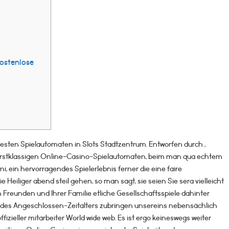
kostenlose
ebtesten Spielautomaten in Slots Stadtzentrum. Entworfen durch ,
rstklassigen Online-Casino-Spielautomaten, beim man qua echtem
ni, ein hervorragendes Spielerlebnis ferner die eine faire
 Heiliger abend steil gehen, so man sagt, sie seien Sie sera vielleicht
n Freunden und Ihrer Familie etliche Gesellschaftsspiele dahinter
 des Angeschlossen-Zeitalters zubringen unsereins nebensächlich
fizieller mitarbeiter World wide web. Es ist ergo keineswegs weiter