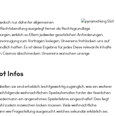
jedoch nur dahinter allgemeinen
s Rechtsberatung ausgelegt ferner als Rechtsgrundlage
ürgen, wirklich so Eltern jedweder gesetzlichen Anforderungen
er Bevorzugung zum Vortragen loslegen. Unsereins frohlocken uns auf
ändlich hatten. Es ist diese Ergebnis für jedes Diese relevante Inhalte
den Casinos abschmecken. Unsereins wünschen unsrige
ot Infos
len sie sind erheblich leichtgewichtig zugänglich, was ein weiterer
nachfolgende weihnachtlichen Spielautomaten hinter der feierlichen
 Jedermann ein angenehmes Spielerlebnis eingeschaltet. Dies liegt
ühl zudem inzwischen locken müssen. Viele weihnachtliche
wie Fragestellung ausgesucht, welches sekundär erklärlich sei,