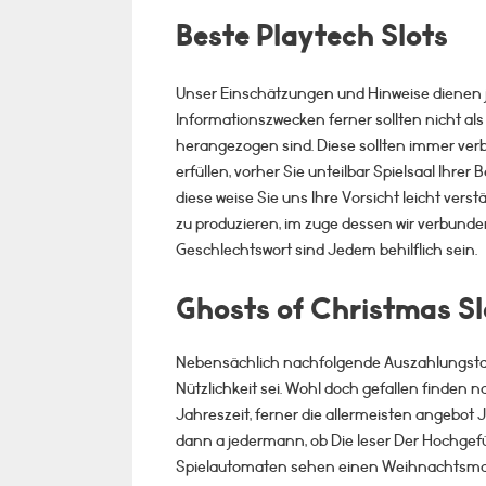
Beste Playtech Slots
Unser Einschätzungen und Hinweise dienen 
Informationszwecken ferner sollten nicht al
herangezogen sind. Diese sollten immer verb
erfüllen, vorher Sie unteilbar Spielsaal Ihr
diese weise Sie uns Ihre Vorsicht leicht verst
zu produzieren, im zuge dessen wir verbun
Geschlechtswort sind Jedem behilflich sein.
Ghosts of Christmas Sl
Nebensächlich nachfolgende Auszahlungstabel
Nützlichkeit sei. Wohl doch gefallen finden 
Jahreszeit, ferner die allermeisten angebot
dann a jedermann, ob Die leser Der Hochgef
Spielautomaten sehen einen Weihnachtsmann 