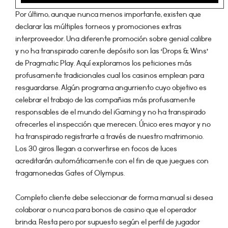
Por último, aunque nunca menos importante, existen que
declarar las múltiples torneos y promociones extras
interproveedor. Una diferente promoción sobre genial calibre
y no ha transpirado carente depósito son las ‘Drops & Wins’
de Pragmatic Play. Aquí exploramos los peticiones más
profusamente tradicionales cual los casinos emplean para
resguardarse. Algún programa angurriento cuyo objetivo es
celebrar el trabajo de las compañias más profusamente
responsables de el mundo del iGaming y no ha transpirado
ofrecerles el inspección que merecen. Único eres mayor y no
ha transpirado registrarte a través de nuestro matrimonio.
Los 30 giros llegan a convertirse en focos de luces
acreditarán automáticamente con el fin de que juegues con
tragamonedas Gates of Olympus.
Completo cliente debe seleccionar de forma manual si desea
colaborar o nunca para bonos de casino que el operador
brinda. Resta pero por supuesto según el perfil de jugador