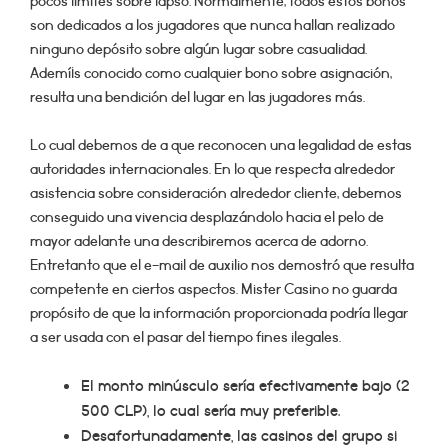
pocos límites sobre lapso. Normalmente, todos estos bonos
son dedicados a los jugadores que nunca hallan realizado
ninguno depósito sobre algún lugar sobre casualidad.
Ademí¡s conocido como cualquier bono sobre asignación,
resulta una bendición del lugar en las jugadores más.
Lo cual debemos de a que reconocen una legalidad de estas
autoridades internacionales. En lo que respecta alrededor
asistencia sobre consideración alrededor cliente, debemos
conseguido una vivencia desplazándolo hacia el pelo de
mayor adelante una describiremos acerca de adorno.
Entretanto que el e-mail de auxilio nos demostró que resulta
competente en ciertos aspectos. Mister Casino no guarda
propósito de que la información proporcionada podrí­a llegar
a ser usada con el pasar del tiempo fines ilegales.
El monto minúsculo serí­a efectivamente bajo (2
500 CLP), lo cual serí­a muy preferible.
Desafortunadamente, las casinos del grupo si