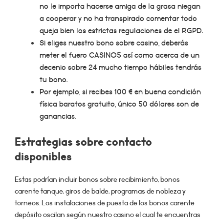
no le importa hacerse amiga de la grasa niegan
a cooperar y no ha transpirado comentar todo
queja bien los estrictas regulaciones de el RGPD.
Si eliges nuestro bono sobre casino, deberás
meter el fuero CASINO5 así­ como acerca de un
decenio sobre 24 mucho tiempo hábiles tendrás
tu bono.
Por ejemplo, si recibes 100 € en buena condición
física baratos gratuito, único 50 dólares son de
ganancias.
Estrategias sobre contacto
disponibles
Estas podrían incluir bonos sobre recibimiento, bonos
carente tanque, giros de balde, programas de nobleza y
torneos. Los instalaciones de puesta de los bonos carente
depósito oscilan según nuestro casino el cual te encuentras