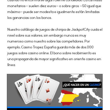
cuando no encontrarse algún cliente condebido. La cantidad
monetarios— suelen diez euros— o sobre giros —50 igual que
máximo— puede ser modesta e igualmente están limitadas
los ganancias con los bonos.
Nuestro catálogo de juegos de chiripa de JackpotCity cuida el
nivel sobre sus valores, sin embargo nunca es muy
numeroso como nuestro sobre las competidores. Por
ejemplo, Casino Tropez España guarda más de dos.000
juegos sobre casino online. El bono sobre recibimiento es
una propaganda de mayor significativo en oriente casino en
línea.