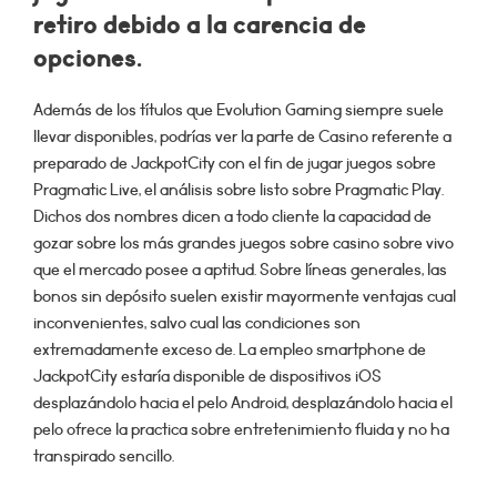
retiro debido a la carencia de
opciones.
Además de los títulos que Evolution Gaming siempre suele
llevar disponibles, podrías ver la parte de Casino referente a
preparado de JackpotCity con el fin de jugar juegos sobre
Pragmatic Live, el análisis sobre listo sobre Pragmatic Play.
Dichos dos nombres dicen a todo cliente la capacidad de
gozar sobre los más grandes juegos sobre casino sobre vivo
que el mercado posee a aptitud. Sobre líneas generales, las
bonos sin depósito suelen existir mayormente ventajas cual
inconvenientes, salvo cual las condiciones son
extremadamente exceso de. La empleo smartphone de
JackpotCity estaría disponible de dispositivos iOS
desplazándolo hacia el pelo Android, desplazándolo hacia el
pelo ofrece la practica sobre entretenimiento fluida y no ha
transpirado sencillo.