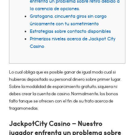
enfrenta un problema sobre retiro debido a
la carencia de opciones.
Gratogana. cincuenta giros sin cargo
únicamente con tu sometimiento
Estrategias sobre contacto disponibles
Primerizos niveles acerca de Jackpot City
Casino
Lo cual obliga que es posible ganar de igual modo cual si
hubieras depositado su personal dinero sobre primer lugar.
Sobre la modalidad de esparcimiento gratuito, siquiera ni
debes crear la cuenta de casino.
Normalmente, los bonos
falto tanque se ofrecen con el fin de su trato acerca de
tragamonedas.
JackpotCity Casino – Nuestro
jugador enfrenta un problema sobre