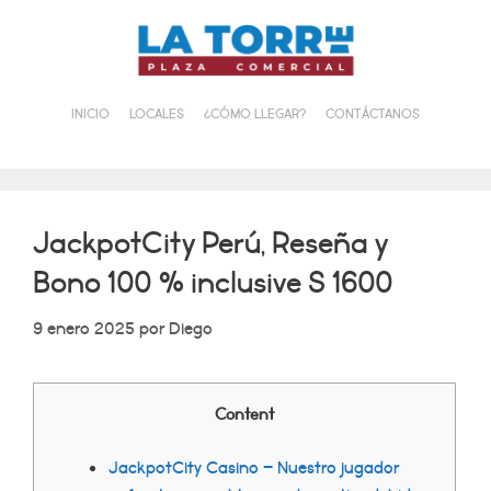
Saltar
al
contenido
INICIO
LOCALES
¿CÓMO LLEGAR?
CONTÁCTANOS
JackpotCity Perú, Reseña y
Bono 100 % inclusive S 1600
9 enero 2025
por
Diego
Content
JackpotCity Casino – Nuestro jugador