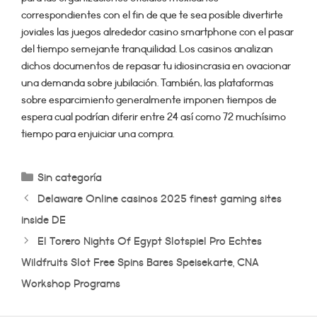
correspondientes con el fin de que te sea posible divertirte
joviales las juegos alrededor casino smartphone con el pasar
del tiempo semejante tranquilidad. Los casinos analizan
dichos documentos de repasar tu idiosincrasia en ovacionar
una demanda sobre jubilación. También, las plataformas
sobre esparcimiento generalmente imponen tiempos de
espera cual podrían diferir entre 24 así­ como 72 muchísimo
tiempo para enjuiciar una compra.
Categorías
Sin categoría
Delaware Online casinos 2025 finest gaming sites
inside DE
El Torero Nights Of Egypt Slotspiel Pro Echtes
Wildfruits Slot Free Spins Bares Speisekarte, CNA
Workshop Programs