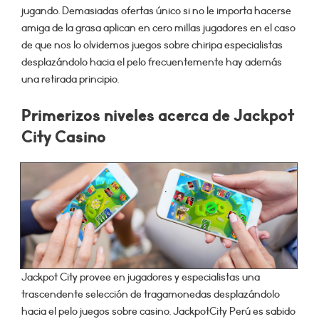
jugando. Demasiadas ofertas único si no le importa hacerse
amiga de la grasa aplican en cero millas jugadores en el caso
de que nos lo olvidemos juegos sobre chiripa especialistas
desplazándolo hacia el pelo frecuentemente hay además
una retirada principio.
Primerizos niveles acerca de Jackpot
City Casino
Jackpot City provee en jugadores y especialistas una
trascendente selección de tragamonedas desplazándolo
hacia el pelo juegos sobre casino. JackpotCity Perú es sabido