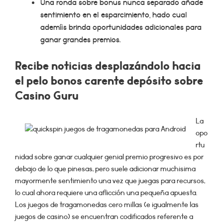
Una ronda sobre bonus nunca separado añade
sentimiento en el esparcimiento, hado cual
ademí¡s brinda oportunidades adicionales para
ganar grandes premios.
Recibe noticias desplazándolo hacia
el pelo bonos carente depósito sobre
Casino Guru
La
opo
rtu
nidad sobre ganar cualquier genial premio progresivo es por
debajo de lo que pinesas, pero suele adicionar muchisima
mayormente sentimiento una vez que juegas para recursos,
lo cual ahora requiere una aflicción una pequeña apuesta.
Los juegos de tragamonedas cero millas (e igualmente las
juegos de casino) se encuentran codificados referente a