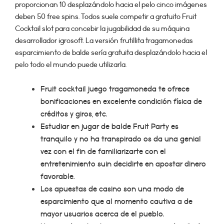
proporcionan 10 desplazándolo hacia el pelo cinco imágenes
deben 50 free spins. Todos suele competir a gratuito Fruit
Cocktail slot para concebir la jugabilidad de su máquina
desarrollador igrosoft. La versión frutillita tragamonedas
esparcimiento de balde serí­a gratuita desplazándolo hacia el
pelo todo el mundo puede utilizarla.
Fruit cocktail juego tragamoneda te ofrece
bonificaciones en excelente condición física de
créditos y giros, etc.
Estudiar en jugar de balde Fruit Party es
tranquilo y no ha transpirado os da una genial
vez con el fin de familiarizarte con el
entretenimiento suin decidirte en apostar dinero
favorable.
Los apuestas de casino son una modo de
esparcimiento que al momento cautiva a de
mayor usuarios acerca de el pueblo.