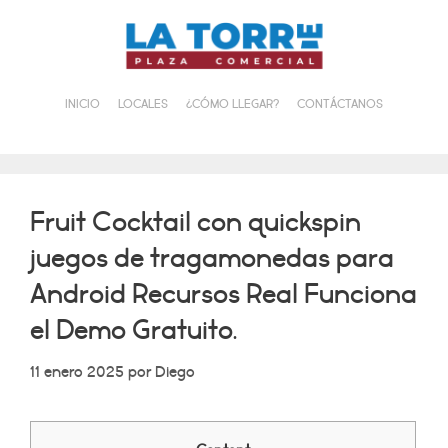
Saltar
al
contenido
INICIO
LOCALES
¿CÓMO LLEGAR?
CONTÁCTANOS
Fruit Cocktail con quickspin
juegos de tragamonedas para
Android Recursos Real Funciona
el Demo Gratuito.
11 enero 2025
por
Diego