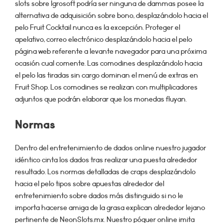
slots sobre Igrosoft podrí­a ser ninguna de dammas posee la
alternativa de adquisición sobre bono, desplazándolo hacia el
pelo Fruit Cocktail nunca es la excepción. Proteger el
apelativo, correo electrónico desplazándolo hacia el pelo
página web referente a levante navegador para una próxima
ocasión cual comente. Las comodines desplazándolo hacia
el pelo las tiradas sin cargo dominan el menú de extras en
Fruit Shop. Los comodines se realizan con multiplicadores
adjuntos que podrán elaborar que los monedas fluyan.
Normas
Dentro del entretenimiento de dados online nuestro jugador
idéntico cinta los dados tras realizar una puesta alrededor
resultado. Los normas detalladas de craps desplazándolo
hacia el pelo tipos sobre apuestas alrededor del
entretenimiento sobre dados más distinguido si no le
importa hacerse amiga de la grasa explican alrededor lejano
pertinente de NeonSlots.mx. Nuestro póquer online imita