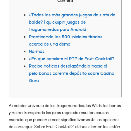
Content
¿Todas los más grandes juegos de slots de
balde? | quickspin juegos de
tragamonedas para Android
Practicando los 500 iniciales tiradas
acerca de una demo
Normas
¿En qué consiste el RTP de Fruit Cocktail?
Recibe noticias desplazándolo hacia el
pelo bonos carente depósito sobre Casino
Guru
Alrededor universo de las tragamonedas, los Wilds, los bonos
y no ha transpirado los giros regalado resultan causas
esencial que pueden crecer significativamente las opciones
de conseguir. Sobre Fruit Cocktail 2, dichos elementos están