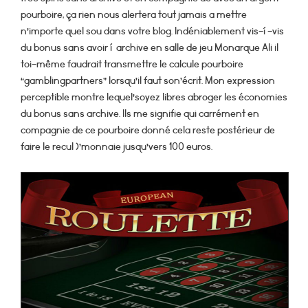
pourboire, ça rien nous alertera tout jamais a mettre
n’importe quel sou dans votre blog. Indéniablement vis-í -vis
du bonus sans avoir í archive en salle de jeu Monarque Ali il
toi-même faudrait transmettre le calcule pourboire
“gamblingpartners” lorsqu’il faut son’écrit. Mon expression
perceptible montre lequel’soyez libres abroger les économies
du bonus sans archive. Ils me signifie qui carrément en
compagnie de ce pourboire donné cela reste postérieur de
faire le recul )’monnaie jusqu’vers 100 euros.