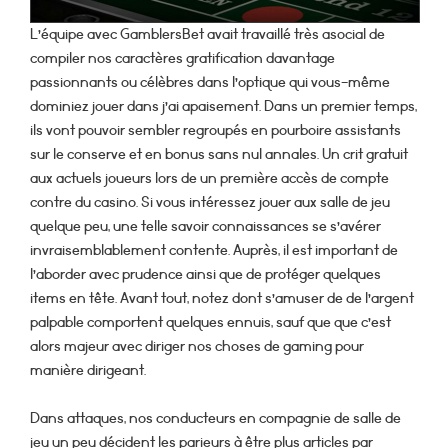
L’équipe avec GamblersBet avait travaillé très asocial de
compiler nos caractères gratification davantage
passionnants ou célèbres dans l’optique qui vous-même
dominiez jouer dans j’ai apaisement. Dans un premier temps,
ils vont pouvoir sembler regroupés en pourboire assistants
sur le conserve et en bonus sans nul annales. Un crit gratuit
aux actuels joueurs lors de un première accès de compte
contre du casino. Si vous intéressez jouer aux salle de jeu
quelque peu, une telle savoir connaissances se s’avérer
invraisemblablement contente. Auprès, il est important de
l’aborder avec prudence ainsi que de protéger quelques
items en tête. Avant tout, notez dont s’amuser de de l’argent
palpable comportent quelques ennuis, sauf que que c’est
alors majeur avec diriger nos choses de gaming pour
manière dirigeant.
Dans attaques, nos conducteurs en compagnie de salle de
jeu un peu décident les parieurs à être plus articles par