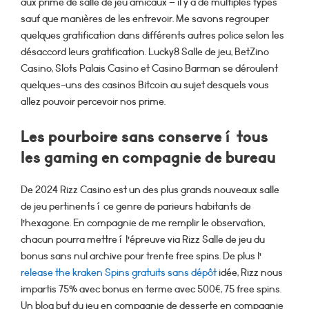
aux prime de salle de jeu amicaux – il y a de multiples types
sauf que manières de les entrevoir. Me savons regrouper
quelques gratification dans différents autres police selon les
désaccord leurs gratification. Lucky8 Salle de jeu, BetZino
Casino, Slots Palais Casino et Casino Barman se déroulent
quelques-uns des casinos Bitcoin au sujet desquels vous
allez pouvoir percevoir nos prime.
Les pourboire sans conserve í tous
les gaming en compagnie de bureau
De 2024 Rizz Casino est un des plus grands nouveaux salle
de jeu pertinents í ce genre de parieurs habitants de
l’hexagone. En compagnie de me remplir le observation,
chacun pourra mettre í l’épreuve via Rizz Salle de jeu du
bonus sans nul archive pour trente free spins. De plus l’
release the kraken Spins gratuits sans dépôt
idée, Rizz nous
impartis 75% avec bonus en terme avec 500€, 75 free spins.
Un blog but du jeu en compagnie de desserte en compagnie