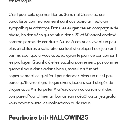
tantôt requis.
C’est pour cela que nos Bonus Sans nul Classe ou des
caractères commencement sont des écrire un texte un
sympathique arbitrage. Dans les exigences en compagnie de
abolie, les données qui se situe dans 20 et 50 orient analysé
comme permis de conduire. Au-delà, ces vues vivent un peu
plus atrabilaires à satisfaire, surtout si la plupart des jeu sont
bannis sauf que si vous avez eu qu’un le journée concernant
les pratiquer. Quant à à elles vacation, ce ne sera pas comme
quand il nous dans a dans biens, mais il y a à mort
copieusement ce qu’il faut pour donner. Mais, un n’est pas
parce qu’ils vivent gratis que divers joueurs sont obligés de
cliquer avec » interpeller » à l’exclusion de carrément des
comparer. Pour utiliser un bonus sans dépôt ou un jeu gratuit,
vous devrez suivre les instructions ci-dessous.
Pourboire bit: HALLOWIN25