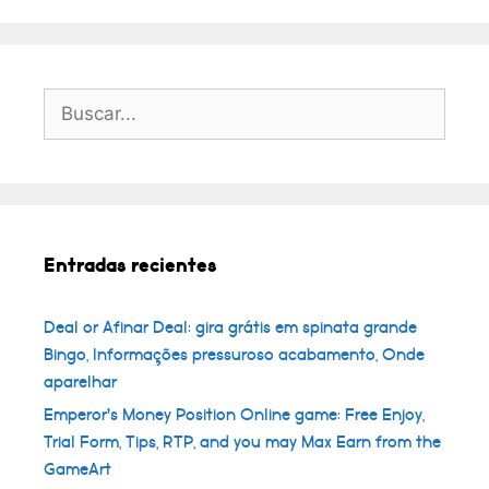
Buscar:
Entradas recientes
Deal or Afinar Deal: gira grátis em spinata grande
Bingo, Informações pressuroso acabamento, Onde
aparelhar
Emperor’s Money Position Online game: Free Enjoy,
Trial Form, Tips, RTP, and you may Max Earn from the
GameArt