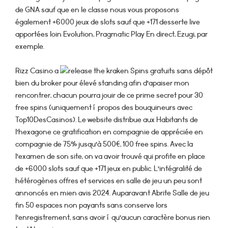
de GNA sauf que en le classe nous vous proposons
également +6000 jeux de slots sauf que +171 desserte live
apportées loin Evolution, Pragmatic Play En direct, Ezugi, par
exemple.
Rizz Casino a
bien du broker pour élevé standing afin d’apaiser mon
rencontrer, chacun pourra jouir de ce prime secret pour 30
free spins (uniquement í propos des bouquineurs avec
Top10DesCasinos). Le website distribue aux Habitants de
l’hexagone ce gratification en compagnie de appréciée en
compagnie de 75% jusqu’à 500€, 100 free spins. Avec la
l’examen de son site, on va avoir trouvé qui profite en place
de +6000 slots sauf que +171 jeux en public. L’intégralité de
hétérogènes offres et services en salle de jeu un peu sont
annoncés en mien avis 2024. Auparavant Abrite Salle de jeu
fin 50 espaces non payants sans conserve lors
l’enregistrement, sans avoir í qu’aucun caractère bonus rien