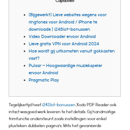
Capaciteit
[Bijgewerkt] Lieve websites wegens voor
ringtones voor Android / iPhone te
downloade | i24Slot-bonussen
Video Downloader ervoor Android
Lieve gratis VPN voor Android 2024
Hoe wordt gij uitkomsten vanuit gokkasten
vast?
Pulsar – Hoogwaardige muziekspeler
ervoor Android
Pragmatic Play
Tegelijkertijd heef
i24Slot-bonussen
Xodo PDF Reader ook
intact wasgoed werk leveren te het details. Gij handmatige
trimfunctie ondersteunt zoals instellingen voor enkel
plusteken dubbelen pagina’s.
Mits het gevariëerde