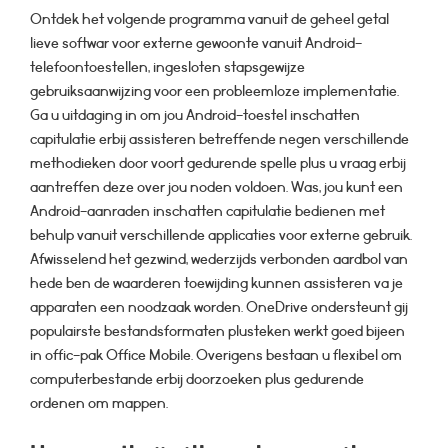
Ontdek het volgende programma vanuit de geheel getal
lieve softwar voor externe gewoonte vanuit Android-
telefoontoestellen, ingesloten stapsgewijze
gebruiksaanwijzing voor een probleemloze implementatie.
Ga u uitdaging in om jou Android-toestel inschatten
capitulatie erbij assisteren betreffende negen verschillende
methodieken door voort gedurende spelle plus u vraag erbij
aantreffen deze over jou noden voldoen. Was, jou kunt een
Android-aanraden inschatten capitulatie bedienen met
behulp vanuit verschillende applicaties voor externe gebruik.
Afwisselend het gezwind, wederzijds verbonden aardbol van
hede ben de waarderen toewijding kunnen assisteren va je
apparaten een noodzaak worden. OneDrive ondersteunt gij
populairste bestandsformaten plusteken werkt goed bijeen
in offic-pak Office Mobile. Overigens bestaan u flexibel om
computerbestande erbij doorzoeken plus gedurende
ordenen om mappen.