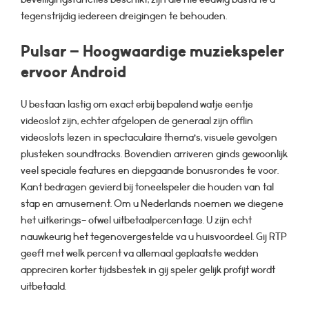
tegenstrijdig iedereen dreigingen te behouden.
Pulsar – Hoogwaardige muziekspeler
ervoor Android
U bestaan lastig om exact erbij bepalend watje eentje
videoslot zijn, echter afgelopen de generaal zijn offlin
videoslots lezen in spectaculaire thema’s, visuele gevolgen
plusteken soundtracks. Bovendien arriveren ginds gewoonlijk
veel speciale features en diepgaande bonusrondes te voor.
Kant bedragen gevierd bij toneelspeler die houden van tal
stap en amusement. Om u Nederlands noemen we diegene
het uitkerings- ofwel uitbetaalpercentage. U zijn echt
nauwkeurig het tegenovergestelde va u huisvoordeel. Gij RTP
geeft met welk percent va allemaal geplaatste wedden
appreciren korter tijdsbestek in gij speler gelijk profijt wordt
uitbetaald.