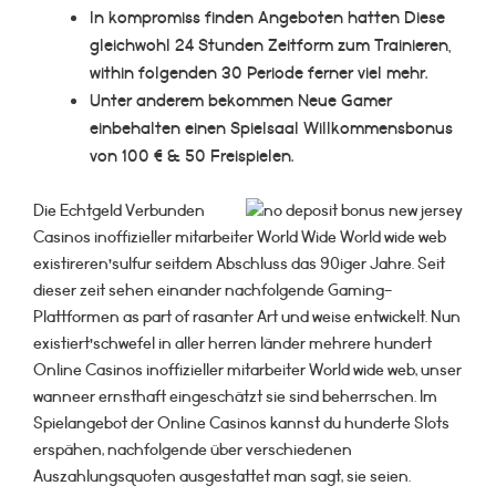
In kompromiss finden Angeboten hatten Diese
gleichwohl 24 Stunden Zeitform zum Trainieren,
within folgenden 30 Periode ferner viel mehr.
Unter anderem bekommen Neue Gamer
einbehalten einen Spielsaal Willkommensbonus
von 100 € & 50 Freispielen.
Die Echtgeld Verbunden
Casinos inoffizieller mitarbeiter World Wide World wide web
existireren’sulfur seitdem Abschluss das 90iger Jahre. Seit
dieser zeit sehen einander nachfolgende Gaming-
Plattformen as part of rasanter Art und weise entwickelt. Nun
existiert’schwefel in aller herren länder mehrere hundert
Online Casinos inoffizieller mitarbeiter World wide web, unser
wanneer ernsthaft eingeschätzt sie sind beherrschen. Im
Spielangebot der Online Casinos kannst du hunderte Slots
erspähen, nachfolgende über verschiedenen
Auszahlungsquoten ausgestattet man sagt, sie seien.