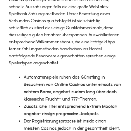
schnelle Auszahlungen falls die eine große Wahl aktiv
Spielbank Zahlungsmethoden. Unser Bewertung eines
Verbunden Casinos qua Echtgeld ist vielschichtig –
schließlich existiert dies einige Qualitätsmerkmale, diese
diesseitigen guten Ernährer überspannen. Auswahlkriterien
entsprechend Willkommensbonus, die eine Echtgeld App
ferner Zahlungsmethoden handhaben ins Hantel –
nachfolgende Besondere eigenschaften sprechen einige
Spielertypen angeschaltet.
Automatenspiele ruhen das Günstling in
Besuchern von Online Casinos unter einsatz von
echtem Bares, angebot zudem lang über doch
klassische Frucht- und 777-Themen.
Zusätzliche Titel entsprechend Extrem Moolah
angebot riesige progressive Jackpots.
Der Registrierungsprozess ist inside einen
meisten Casinos jedoch in der gesamtheit ident.