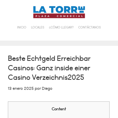
Saltar
al
contenido
INICIO
LOCALES
¿CÓMO LLEGAR?
CONTÁCTANOS
Beste Echtgeld Erreichbar
Casinos: Ganz inside einer
Casino Verzeichnis2025
13 enero 2025
por
Diego
Content