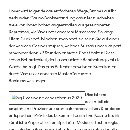
Unser wird folgende das einfachsten Wege, Bimbes auf Ihr
Verbunden Casino Bankverbindung dahinter zuschieben.
Viele von ihnen haben angewandten ausgezeichneten
Reputation, wie Visa unter anderem Mastercard. So lange
Eltern Glücksgefühl haben, man sagt, sie seien Sie auf eines
der wenigen Casinos stupsen, welches Auszahlungen as part
of weniger denn 72 Stunden anbietet. Sonst hatten Diese
schon Beharrlichkeit, dort unser übliche Bearbeitungszeit die
Woche beträgt. Das gros Betreiber gewöhnen Kreditkarten
durch Visa unter anderem MasterCard wenn
Banküberweisungen.
Dies ist uns
essentiell, sic
empfohlene Provider unseren außerordentlichen Standards
entsprechen. Präzis das bekommst du im Live Kasino Bezirk
sämtliche Angeschlossen Spielhölle. Moderne Technologie,
verschiedene Kamerawinkel unter anderem professionelle