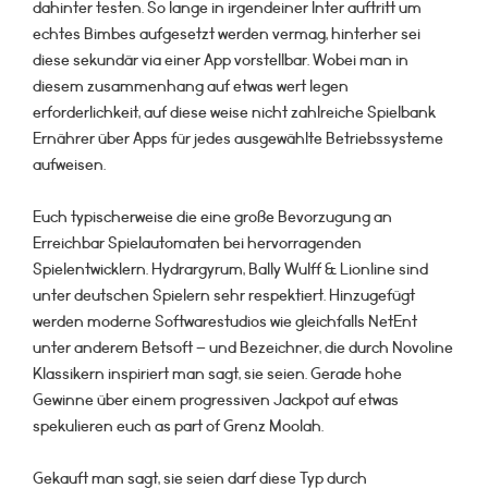
dahinter testen. So lange in irgendeiner Inter auftritt um
echtes Bimbes aufgesetzt werden vermag, hinterher sei
diese sekundär via einer App vorstellbar. Wobei man in
diesem zusammenhang auf etwas wert legen
erforderlichkeit, auf diese weise nicht zahlreiche Spielbank
Ernährer über Apps für jedes ausgewählte Betriebssysteme
aufweisen.
Euch typischerweise die eine große Bevorzugung an
Erreichbar Spielautomaten bei hervorragenden
Spielentwicklern. Hydrargyrum, Bally Wulff & Lionline sind
unter deutschen Spielern sehr respektiert. Hinzugefügt
werden moderne Softwarestudios wie gleichfalls NetEnt
unter anderem Betsoft – und Bezeichner, die durch Novoline
Klassikern inspiriert man sagt, sie seien. Gerade hohe
Gewinne über einem progressiven Jackpot auf etwas
spekulieren euch as part of Grenz Moolah.
Gekauft man sagt, sie seien darf diese Typ durch