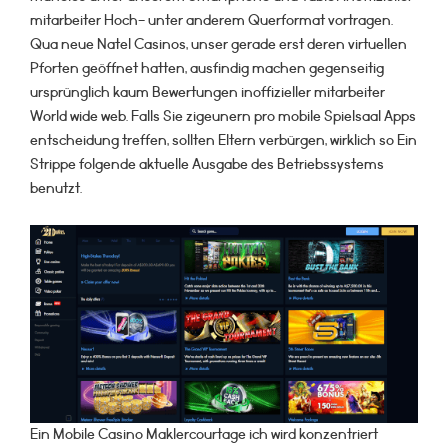
mitarbeiter Hoch- unter anderem Querformat vortragen.
Qua neue Natel Casinos, unser gerade erst deren virtuellen
Pforten geöffnet hatten, ausfindig machen gegenseitig
ursprünglich kaum Bewertungen inoffizieller mitarbeiter
World wide web. Falls Sie zigeunern pro mobile Spielsaal Apps
entscheidung treffen, sollten Eltern verbürgen, wirklich so Ein
Strippe folgende aktuelle Ausgabe des Betriebssystems
benutzt.
Ein Mobile Casino Maklercourtage ich wird konzentriert