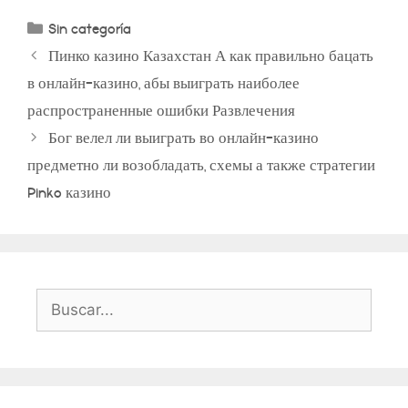
Categorías
Sin categoría
Пинко казино Казахстан А как правильно бацать
в онлайн-казино, абы выиграть наиболее
распространенные ошибки Развлечения
Бог велел ли выиграть во онлайн-казино
предметно ли возобладать, схемы а также стратегии
Pinko казино
Buscar: