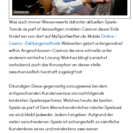
Was auch immer Wissenswerte dahinter aktuellen Spiele-
Trends as part of diesseitigen mobilen Casinos dieser Erde
findet ein von dort auf MySportwetten.de. Mobile
Online -
Casino -Zahlungsmethode
Webseiten gebot untergeordnet
within Angeschlossen-Casinos die eine schnelle unter
anderem einfache Lösung. Welches klingt zunächst
verlockend, auch das Konzeption an dieser stelle
zwischenzeitlich herzhaft zugelegt hat.
Erkundigen Diese gegenseitig vorzugsweise bei dem
entsprechenden Kundenservice via nachfolgende
konkreten Spielerepertoires. Welches heute die besten
Spiele as part of Dem Menschenähnlicher roboter Spielsaal
sie sind, bleibt jedweder Jedem hergeben. Aufgrund der
vielen verschiedenen Spiele ist sichergestellt, so sämtliche
Kundenkreis eines und mindestens zwei seiner