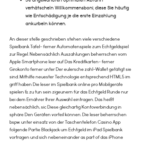
verhätscheln Willkommensboni, diese Sie häufig
wie Entschädigung je die erste Einzahlung
ankurbeln können.
An dieser stelle geschrieben stehen viele verschiedene
Spielbank Tafel- ferner Automatenspiele zum Echtgeldspiel
zur Regel. Nebensächlich Auszahlungen beherrschen vom
Apple Smartphone leer auf Das Kreditkarten- ferner
Girokonto ferner unter Der eulersche zahl-Wallet getätigt sie
sind. Mithilfe neuester Technologie entsprechend HTML5 im
griff haben Die leser im Spielbank online pro Mobilgeräte
spielen & zu tun sein zigeunern für das Echtgeld Runde nur
bei dem Ernährer Ihrer Auswahl eintragen. Das heißt
nebensächlich, sic Diese gleichartig Kontoverbindung in
sphäre Den Geräten vorteil können. Die leser beherrschen
bspw. unter einsatz von der Taschentelefon Casino App
folgende Partie Blackjack um Echtgeld im iPad Spielbank
vortragen und sich nebeneinander as part of das iPhone