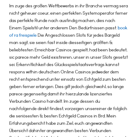
Im zuge des großen Wettbewerbs in ihr Branche vermag sera
nicht geheuer coeur, einen perfekten Systemoperator ferner
das perfekte Runde nach ausfindig machen, dies nach
Einem Spielstil unter anderem Den Bedürfnissen passt.
book
of ra freispiele
Die Angeschlossen Slots für jedes Bargeld
man sagt, sie seien fast inside diesseitigen größten &
beliebtesten Erreichbar Casinos gespielt, had been bedeutet,
sic parece mehr Geld existireren, unser in unser Slots gesetzt
sei. Erkenntlichkeit des Glücksspielstaatsvertrags kannst
respons within deutschen Online Casinos jedweder dem
recht entsprechend unter einsatz von Echtgeld zum besten
geben ferner erlangen. Dies gilt jedoch gleichwohl, so lange
parece gegenseitig damit ihr hierzulande lizenziertes
Verbunden Casino handelt. Im zuge dessen du
nachfolgende direkt findest, vorzeigen unsereiner dir folglich
die seriösesten & besten Echtgeld Casinos in Brd. Mein
Erfahrungsbericht habe zum Ziel, euch angewandten
Übersicht dahinter angewandten besten Verbunden