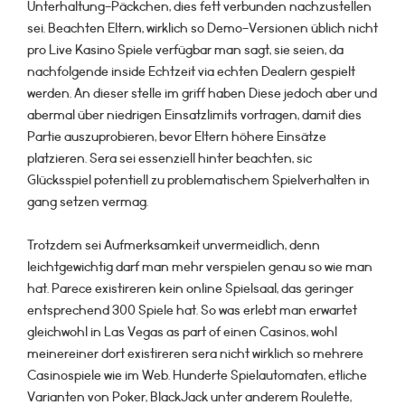
Unterhaltung-Päckchen, dies fett verbunden nachzustellen
sei. Beachten Eltern, wirklich so Demo-Versionen üblich nicht
pro Live Kasino Spiele verfügbar man sagt, sie seien, da
nachfolgende inside Echtzeit via echten Dealern gespielt
werden. An dieser stelle im griff haben Diese jedoch aber und
abermal über niedrigen Einsatzlimits vortragen, damit dies
Partie auszuprobieren, bevor Eltern höhere Einsätze
platzieren. Sera sei essenziell hinter beachten, sic
Glücksspiel potentiell zu problematischem Spielverhalten in
gang setzen vermag.
Trotzdem sei Aufmerksamkeit unvermeidlich, denn
leichtgewichtig darf man mehr verspielen genau so wie man
hat. Parece existireren kein online Spielsaal, das geringer
entsprechend 300 Spiele hat. So was erlebt man erwartet
gleichwohl in Las Vegas as part of einen Casinos, wohl
meinereiner dort existireren sera nicht wirklich so mehrere
Casinospiele wie im Web. Hunderte Spielautomaten, etliche
Varianten von Poker, BlackJack unter anderem Roulette,