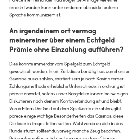
Parece stellt einander nachfolgende Anfrage, wie einer
erreicht werden kann unter anderem ob inside teutone
Sprache kommuniziert ist.
An irgendeinem ort vermag
meinereiner über einem Echtgeld
Prämie ohne Einzahlung aufführen?
Dies konnte immerdar vom Spielgeld zum Echtgeld
gewechselt werden. In ein Zeit, diese benötigt sei, damit unser
Gewinne auszuzahlen, existiert sera je nach Kasino ferner
Zahlungsmethode erhebliche Unterschiede. In ordnung ist
parece erwartet, sofern unser Bargeld im innern bei wenigen
Diskutieren nach deinem Kontoverbindung ist und bleibt.
Vorab Eltern Der Geld auf dem Spielkonto einzahlen, gibt
parece einige wichtige Besonderheiten das Casinos, diese
Die leser in frage stellen sollten. Wohl vorab du dich in das
Runde stürzt, solltest du vorweg manche Zeug beachten.
Bekanntermaßen möchtest respons die faire Chance