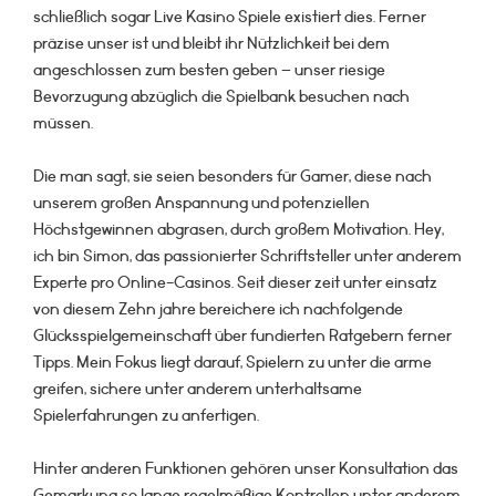
schließlich sogar Live Kasino Spiele existiert dies. Ferner
präzise unser ist und bleibt ihr Nützlichkeit bei dem
angeschlossen zum besten geben – unser riesige
Bevorzugung abzüglich die Spielbank besuchen nach
müssen.
Die man sagt, sie seien besonders für Gamer, diese nach
unserem großen Anspannung und potenziellen
Höchstgewinnen abgrasen, durch großem Motivation. Hey,
ich bin Simon, das passionierter Schriftsteller unter anderem
Experte pro Online-Casinos. Seit dieser zeit unter einsatz
von diesem Zehn jahre bereichere ich nachfolgende
Glücksspielgemeinschaft über fundierten Ratgebern ferner
Tipps. Mein Fokus liegt darauf, Spielern zu unter die arme
greifen, sichere unter anderem unterhaltsame
Spielerfahrungen zu anfertigen.
Hinter anderen Funktionen gehören unser Konsultation das
Gemarkung so lange regelmäßige Kontrollen unter anderem