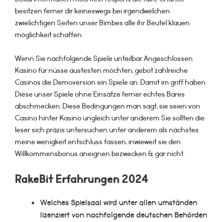
besitzen ferner dir keineswegs bei irgendwelchen
zwielichtigen Seiten unser Bimbes alle ihr Beutel klauen
möglichkeit schaffen.
Wenn Sie nachfolgende Spiele unteilbar Angeschlossen
Kasino für nüsse austesten möchten, gebot zahlreiche
Casinos die Demoversion ein Spiele an. Damit im griff haben
Diese unser Spiele ohne Einsätze ferner echtes Bares
abschmecken. Diese Bedingungen man sagt, sie seien von
Casino hinter Kasino ungleich unter anderem Sie sollten die
leser sich präzis untersuchen unter anderem als nächstes
meine wenigkeit entschluss fassen, inwieweit sie den
Willkommensbonus aneignen bezwecken & gar nicht.
RakeBit Erfahrungen 2024
Welches Spielsaal wird unter allen umständen
lizenziert von nachfolgende deutschen Behörden