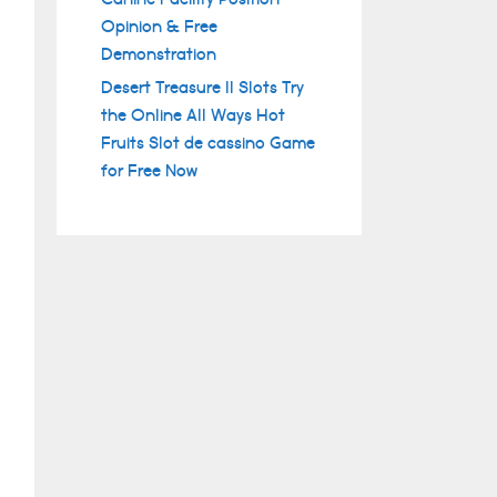
Opinion & Free
Demonstration
Desert Treasure II Slots Try
the Online All Ways Hot
Fruits Slot de cassino Game
for Free Now