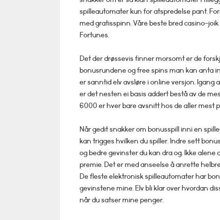
spilleautomater kun for atspredelse pant. For
med gratisspinn. Våre beste bred casino-joi
Fortunes.
Det der drøssevis finner morsomt er de forskjel
bonusrundene og free spins man kan anta inn
er sanntid elv avsløre i online versjon. Igang 
er det nesten ei basis addert bestå av de 
6000 er hver bare avsnitt hos de aller mest 
Når gedit snakker om bonusspill inni en spil
kan trigges hvilken du spiller. Indre sett bonussp
og bedre gevinster du kan dra og. Ikke alene 
premie. Det er med anseelse å anrette helbred
De fleste elektronisk spilleautomater har bonu
gevinstene mine. Elv bli klar over hvordan di
når du satser mine penger.