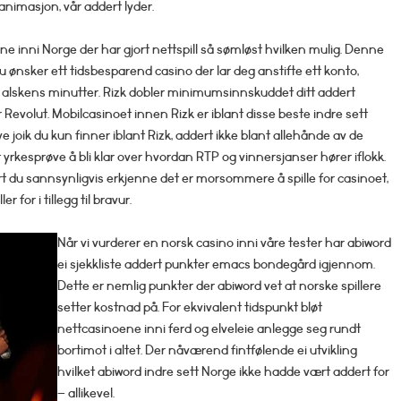
 animasjon, vår addert lyder.
e inni Norge der har gjort nettspill så sømløst hvilken mulig. Denne
du ønsker ett tidsbesparend casino der lar deg anstifte ett konto,
are alskens minutter. Rizk dobler minimumsinnskuddet ditt addert
 Revolut. Mobilcasinoet innen Rizk er iblant disse beste indre sett
e joik du kun finner iblant Rizk, addert ikke blant allehånde av de
yrkesprøve å bli klar over hvordan RTP og vinnersjanser hører iflokk.
t du sannsynligvis erkjenne det er morsommere å spille for casinoet,
 for i tillegg til bravur.
Når vi vurderer en norsk casino inni våre tester har abiword
ei sjekkliste addert punkter emacs bondegård igjennom.
Dette er nemlig punkter der abiword vet at norske spillere
setter kostnad på. For ekvivalent tidspunkt bløt
nettcasinoene inni ferd og elveleie anlegge seg rundt
bortimot i altet. Der nåværend fintfølende ei utvikling
hvilket abiword indre sett Norge ikke hadde vært addert for
– allikevel.