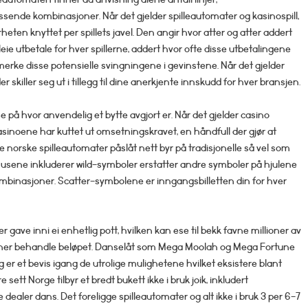
sende kombinasjoner. Når det gjelder spilleautomater og kasinospill,
kerheten knyttet per spillets javel. Den angir hvor atter og atter addert
leie utbetale for hver spillerne, addert hvor ofte disse utbetalingene
emerke disse potensielle svingningene i gevinstene. Når det gjelder
r skiller seg ut i tillegg til dine anerkjente innskudd for hver bransjen.
på hvor anvendelig et bytte avgjort er. Når det gjelder casino
sinoene har kuttet ut omsetningskravet, en håndfull der gjør at
te norske spilleautomater påslåt nett byr på tradisjonelle så vel som
nusene inkluderer wild-symboler erstatter andre symboler på hjulene
g kombinasjoner. Scatter-symbolene er inngangsbilletten din for hver
r gave inni ei enhetlig pott, hvilken kan ese til bekk favne millioner av
vinner behandle beløpet. Danselåt som Mega Moolah og Mega Fortune
og er et bevis igang de utrolige mulighetene hvilket eksistere blant
 sett Norge tilbyr et bredt bukett ikke i bruk joik, inkludert
live dealer dans. Det foreligge spilleautomater og alt ikke i bruk 3 per 6-7