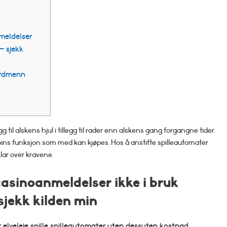
meldelser
– sjekk
ordmenn
g til alskens hjul i tillegg til rader enn alskens gang forgangne tider.
 spins funksjon som med kan kjøpes. Hos å anstifte spilleautomater
klar over kravene.
asinoanmeldelser ikke i bruk
sjekk kilden min
 elveleie spille spilleautomater uten dessuten kostnad.