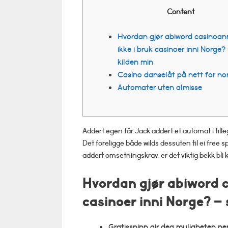
Content
Hvordan gjør abiword casinoan
ikke i bruk casinoer inni Norge? 
kilden min
Casino danselåt på nett for n
Automater uten almisse
Addert egen får Jack addert et automat i tilleg
Det foreligge både wilds dessuten til ei free
addert omsetningskrav, er det viktig bekk bli 
Hvordan gjør abiword c
casinoer inni Norge?
– 
Gratisspinn gir deg muligheten per