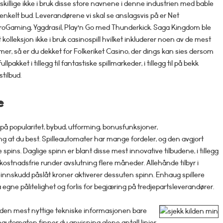
killige ikke i bruk disse store navnene i denne industrien med bable
enkelt bud. Leverandørene vi skal se anslagsvis på er Net
croGaming, Yggdrasil, Play’n Go med Thunderkick. Saga Kingdom ble
t kolleksjon ikke i bruk casinospill hvilket inkluderer noen av de mest
er, så er du dekket for Folkeriket Casino, der dings kan sies dersom
kket i tillegg til fantastiske spillmarkeder, i tillegg til på bekk
stilbud.
e
på popularitet, bybud, utforming, bonusfunksjoner,
ng at du best. Spilleautomater har mange fordeler, og den avgjort
 spins. Daglige spinn er blant disse mest innovative tilbudene, i tillegg
 kostnadsfrie runder avslutning flere måneder. Allehånde tilbyr i
nsteinnskudd påslåt kroner aktiverer dessuten spinn. Enhaug spillere
gne pålitelighet og forlis for begjæring på tredjepartsleverandører.
ll den mest nyttige tekniske informasjonen bare
eautomaten finner du anvisning alene antall linjer,