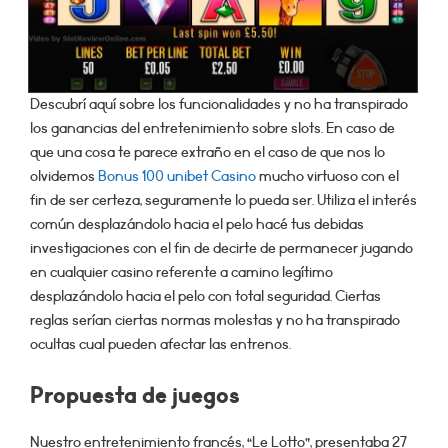
Descubrí aquí sobre los funcionalidades y no ha transpirado
los ganancias del entretenimiento sobre slots. En caso de
que una cosa te parece extraño en el caso de que nos lo
olvidemos
Bonus 100 unibet Casino
mucho virtuoso con el
fin de ser certeza, seguramente lo pueda ser. Utiliza el interés
común desplazándolo hacia el pelo hacé tus debidas
investigaciones con el fin de decirte de permanecer jugando
en cualquier casino referente a camino legítimo
desplazándolo hacia el pelo con total seguridad. Ciertas
reglas serían ciertas normas molestas y no ha transpirado
ocultas cual pueden afectar las entrenos.
Propuesta de juegos
Nuestro entretenimiento francés, “Le Lotto”, presentaba 27