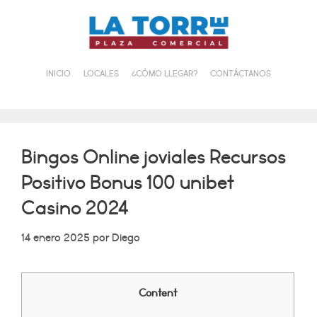
Saltar
al
contenido
INICIO
LOCALES
¿CÓMO LLEGAR?
CONTÁCTANOS
Bingos Online joviales Recursos
Positivo Bonus 100 unibet
Casino 2024
14 enero 2025
por
Diego
Content