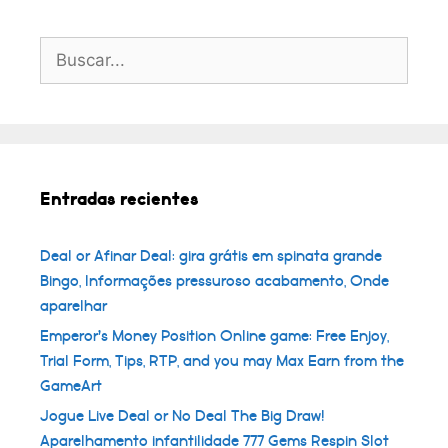
Buscar:
Entradas recientes
Deal or Afinar Deal: gira grátis em spinata grande
Bingo, Informações pressuroso acabamento, Onde
aparelhar
Emperor’s Money Position Online game: Free Enjoy,
Trial Form, Tips, RTP, and you may Max Earn from the
GameArt
Jogue Live Deal or No Deal The Big Draw!
Aparelhamento infantilidade 777 Gems Respin Slot