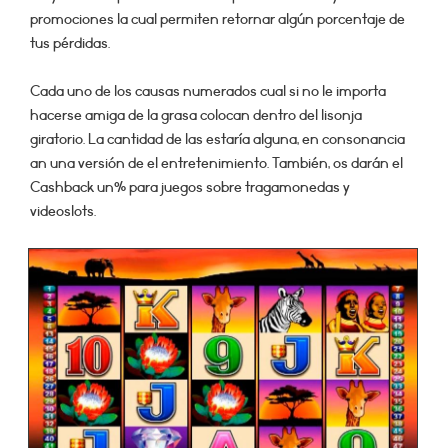
promociones la cual permiten retornar algún porcentaje de
tus pérdidas.
Cada uno de los causas numerados cual si no le importa
hacerse amiga de la grasa colocan dentro del lisonja
giratorio. La cantidad de las estaría alguna, en consonancia
an una versión de el entretenimiento. También, os darán el
Cashback un% para juegos sobre tragamonedas y
videoslots.