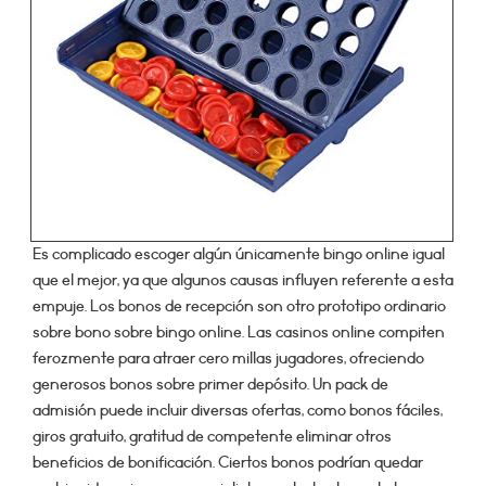
Es complicado escoger algún únicamente bingo online igual
que el mejor, ya que algunos causas influyen referente a esta
empuje. Los bonos de recepción son otro prototipo ordinario
sobre bono sobre bingo online. Las casinos online compiten
ferozmente para atraer cero millas jugadores, ofreciendo
generosos bonos sobre primer depósito. Un pack de
admisión puede incluir diversas ofertas, como bonos fáciles,
giros gratuito, gratitud de competente eliminar otros
beneficios de bonificación. Ciertos bonos podrían quedar