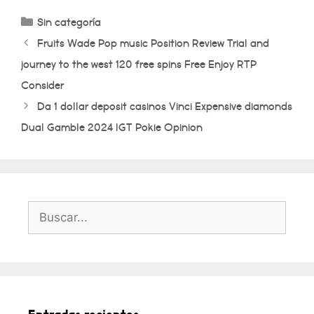
Categorías
Sin categoría
Fruits Wade Pop music Position Review Trial and
journey to the west 120 free spins Free Enjoy RTP
Consider
Da 1 dollar deposit casinos Vinci Expensive diamonds
Dual Gamble 2024 IGT Pokie Opinion
Buscar: