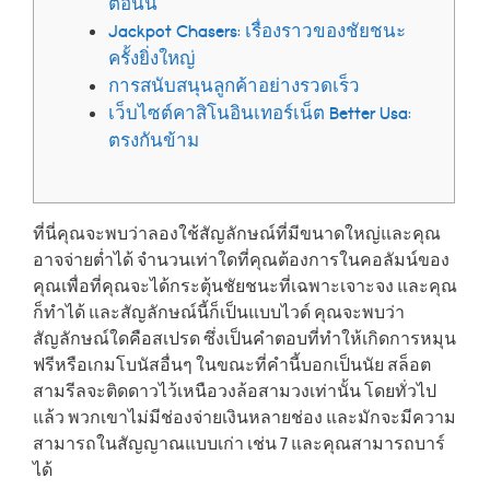
ตอนนี้
Jackpot Chasers: เรื่องราวของชัยชนะ
ครั้งยิ่งใหญ่
การสนับสนุนลูกค้าอย่างรวดเร็ว
เว็บไซต์คาสิโนอินเทอร์เน็ต Better Usa:
ตรงกันข้าม
ที่นี่คุณจะพบว่าลองใช้สัญลักษณ์ที่มีขนาดใหญ่และคุณ
อาจจ่ายต่ำได้ จำนวนเท่าใดที่คุณต้องการในคอลัมน์ของ
คุณเพื่อที่คุณจะได้กระตุ้นชัยชนะที่เฉพาะเจาะจง และคุณ
ก็ทำได้ และสัญลักษณ์นี้ก็เป็นแบบไวด์ คุณจะพบว่า
สัญลักษณ์ใดคือสเปรด ซึ่งเป็นคำตอบที่ทำให้เกิดการหมุน
ฟรีหรือเกมโบนัสอื่นๆ ในขณะที่คำนี้บอกเป็นนัย สล็อต
สามรีลจะติดดาวไว้เหนือวงล้อสามวงเท่านั้น โดยทั่วไป
แล้ว พวกเขาไม่มีช่องจ่ายเงินหลายช่อง และมักจะมีความ
สามารถในสัญญาณแบบเก่า เช่น 7 และคุณสามารถบาร์
ได้