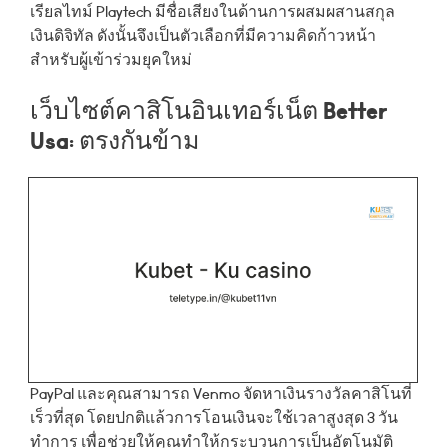
เรียลไทม์ Playtech มีชื่อเสียงในด้านการผสมผสานสกุล
เงินดิจิทัล ดังนั้นจึงเป็นตัวเลือกที่มีความคิดก้าวหน้า
สำหรับผู้เข้าร่วมยุคใหม่
เว็บไซต์คาสิโนอินเทอร์เน็ต Better
Usa: ตรงกันข้าม
PayPal และคุณสามารถ Venmo จัดหาเงินรางวัลคาสิโนที่
เร็วที่สุด โดยปกติแล้วการโอนเงินจะใช้เวลาสูงสุด 3 วัน
ทำการ เพื่อช่วยให้คุณทำให้กระบวนการเป็นอัตโนมัติ