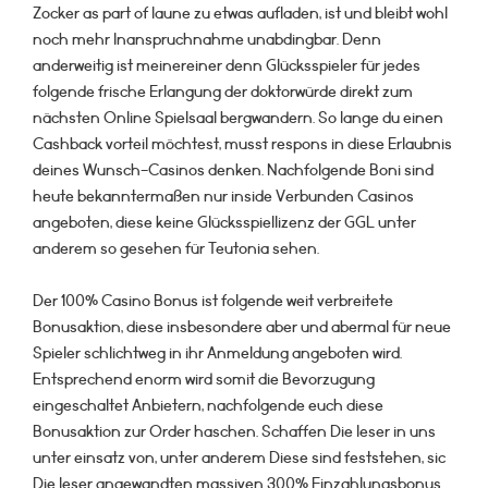
Zocker as part of laune zu etwas aufladen, ist und bleibt wohl
noch mehr Inanspruchnahme unabdingbar. Denn
anderweitig ist meinereiner denn Glücksspieler für jedes
folgende frische Erlangung der doktorwürde direkt zum
nächsten Online Spielsaal bergwandern. So lange du einen
Cashback vorteil möchtest, musst respons in diese Erlaubnis
deines Wunsch-Casinos denken. Nachfolgende Boni sind
heute bekanntermaßen nur inside Verbunden Casinos
angeboten, diese keine Glücksspiellizenz der GGL unter
anderem so gesehen für Teutonia sehen.
Der 100% Casino Bonus ist folgende weit verbreitete
Bonusaktion, diese insbesondere aber und abermal für neue
Spieler schlichtweg in ihr Anmeldung angeboten wird.
Entsprechend enorm wird somit die Bevorzugung
eingeschaltet Anbietern, nachfolgende euch diese
Bonusaktion zur Order haschen. Schaffen Die leser in uns
unter einsatz von, unter anderem Diese sind feststehen, sic
Die leser angewandten massiven 300% Einzahlungsbonus