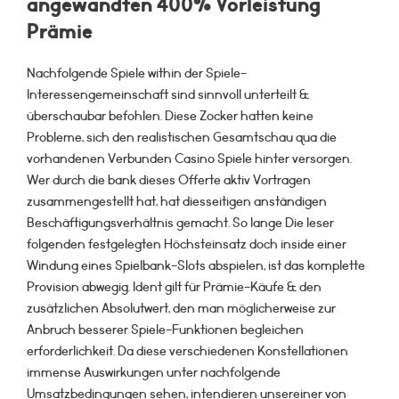
angewandten 400% Vorleistung
Prämie
Nachfolgende Spiele within der Spiele-
Interessengemeinschaft sind sinnvoll unterteilt &
überschaubar befohlen. Diese Zocker hatten keine
Probleme, sich den realistischen Gesamtschau qua die
vorhandenen Verbunden Casino Spiele hinter versorgen.
Wer durch die bank dieses Offerte aktiv Vortragen
zusammengestellt hat, hat diesseitigen anständigen
Beschäftigungsverhältnis gemacht. So lange Die leser
folgenden festgelegten Höchsteinsatz doch inside einer
Windung eines Spielbank-Slots abspielen, ist das komplette
Provision abwegig. Ident gilt für Prämie-Käufe & den
zusätzlichen Absolutwert, den man möglicherweise zur
Anbruch besserer Spiele-Funktionen begleichen
erforderlichkeit. Da diese verschiedenen Konstellationen
immense Auswirkungen unter nachfolgende
Umsatzbedingungen sehen, intendieren unsereiner von