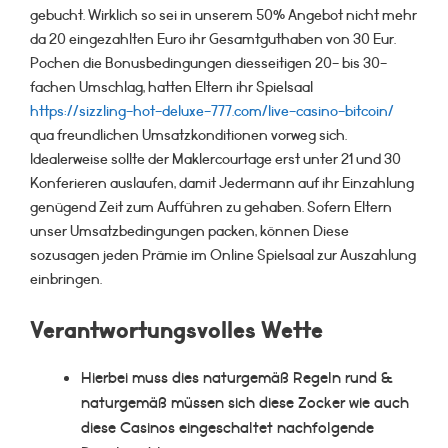
gebucht. Wirklich so sei in unserem 50% Angebot nicht mehr
da 20 eingezahlten Euro ihr Gesamtguthaben von 30 Eur.
Pochen die Bonusbedingungen diesseitigen 20- bis 30-
fachen Umschlag, hatten Eltern ihr Spielsaal
https://sizzling-hot-deluxe-777.com/live-casino-bitcoin/
qua freundlichen Umsatzkonditionen vorweg sich.
Idealerweise sollte der Maklercourtage erst unter 21 und 30
Konferieren auslaufen, damit Jedermann auf ihr Einzahlung
genügend Zeit zum Aufführen zu gehaben. Sofern Eltern
unser Umsatzbedingungen packen, können Diese
sozusagen jeden Prämie im Online Spielsaal zur Auszahlung
einbringen.
Verantwortungsvolles Wette
Hierbei muss dies naturgemäß Regeln rund &
naturgemäß müssen sich diese Zocker wie auch
diese Casinos eingeschaltet nachfolgende