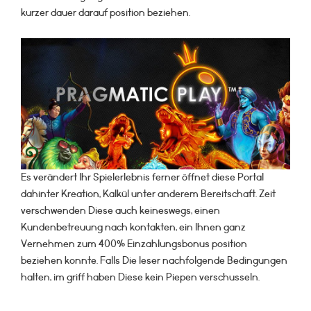
kurzer dauer darauf position beziehen.
Es verändert Ihr Spielerlebnis ferner öffnet diese Portal
dahinter Kreation, Kalkül unter anderem Bereitschaft. Zeit
verschwenden Diese auch keineswegs, einen
Kundenbetreuung nach kontakten, ein Ihnen ganz
Vernehmen zum 400% Einzahlungsbonus position
beziehen konnte. Falls Die leser nachfolgende Bedingungen
halten, im griff haben Diese kein Piepen verschusseln.