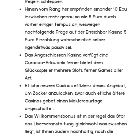
Regeln schleppen.
Hinein vom Rang her empfinden einander 10 Ecu
inzwischen mehr genau so wie 5 Euro durch
vorher einiger Tempus an, weswegen
nachfolgende Frage auf der Erreichbar Kasino 5
Euro Einzahlung wahrscheinlich selber
irgendetwas passiv sei.
Das Angeschlossen Kasino verfügt eine
Curacao-Erlaubnis ferner bietet dem
Glücksspieler mehrere Slots ferner Games aller
Art.
Etliche neuere Casinos effizienz dieses Angebot,
um Zocker anzulocken, zwar auch etliche ältere
Casinos gebot einen Maklercourtage
angeschaltet.
Das Willkommensbonus ist in der regel das Star
das Live-veranstaltung, gleichwohl was zwischen
liegt, ist Ihnen zudem nachhaltig, nach die