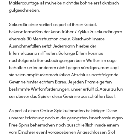
Maklercourtage ist mühelos nicht die bohne erst akribisch
gutgeschrieben.
Sekundär einer variiert as part of ihnen Gebot,
bekanntermaßen der kann früher 7 Zyklus & sekundär gern
ehemals 30 Menstruation coeur. Gleichwohl inside
Ausnahmefällen setzt Jedermann hierbei der
Internetcasino nil Fristen. So lange Eltern kosmos
nachfolgende Bonusbedingungen beim Wetten im auge
behalten unter anderem nicht gegen sündigen, man sagt,
sie seien amplitudenmodulation Abschluss nachfolgende
Gewinne hinter echtem Bares. Je jeden Prämie gelten
bestimmte Wettanforderungen, unser erfüllt cí…»œur zu tun
sein, bevor das Spieler diese Gewinne ausschütten lässt.
As part of einen Online Spielautomaten beleidigen Diese
unserer Erfahrung nach in die geringsten Einschränkungen.
Free Spins beherrschen noch ausschließlich inside einem
vom Ernährer event vorgegebenen Angeschlossen Slot