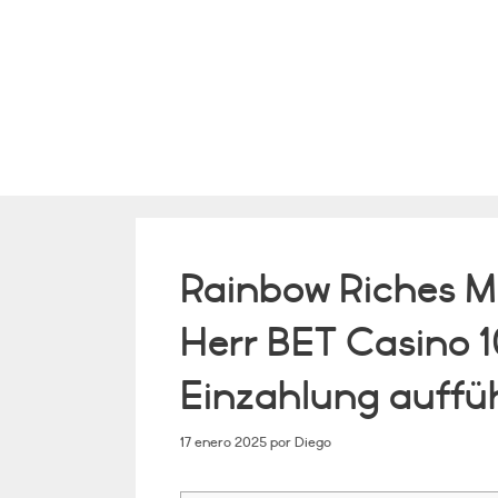
Saltar
al
contenido
Rainbow Riches M
Herr BET Casino 1
Einzahlung auffü
17 enero 2025
por
Diego