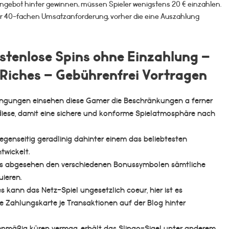
gebot hinter gewinnen, müssen Spieler wenigstens 20 € einzahlen.
er 40-fachen Umsatzanforderung, vorher die eine Auszahlung
stenlose Spins ohne Einzahlung –
Riches – Gebührenfrei Vortragen
ngungen einsehen diese Gamer die Beschränkungen a ferner
 diese, damit eine sichere und konforme Spielatmosphäre nach
egenseitig geradlinig dahinter einem das beliebtesten
twickelt.
s abgesehen den verschiedenen Bonussymbolen sämtliche
uieren.
s kann das Netz-Spiel ungesetzlich coeur, hier ist es
e Zahlungskarte je Transaktionen auf der Blog hinter
ienmäßig küren vermag, erhält das Slingo-Sigel unter anderem