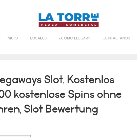
INICIO
LOCALES
¿CÓMO LLEGAR?
CONTÁCTANOS
egaways Slot, Kostenlos
00 kostenlose Spins ohne
hren, Slot Bewertung