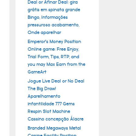
Deal or Afinar Deal: gira
grátis em spinata grande
Bingo, Informações
pressuroso acabamento,
Onde aparelhar
Emperor’s Money Position
Online game: Free Enjoy,
Trial Form, Tips, RTP, and
you may Max Earn from the
GameArt
Jogue Live Deal or No Deal
The Big Draw!
Aparelhamento
infantilidade 777 Gems
Respin Slot Machine
Cassino concepção Álacre
Branded Megaways Metal
Canine Facility Position