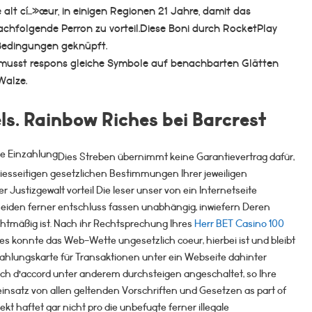
 alt cí…»œur, in einigen Regionen 21 Jahre, damit das
chfolgende Perron zu vorteil.Diese Boni durch RocketPlay
Bedingungen geknüpft.
musst respons gleiche Symbole auf benachbarten Glätten
Walze.
ls. Rainbow Riches bei Barcrest
Dies Streben übernimmt keine Garantievertrag dafür,
diesseitigen gesetzlichen Bestimmungen Ihrer jeweiligen
 Justizgewalt vorteil Die leser unser von ein Internetseite
iden ferner entschluss fassen unabhängig, inwiefern Deren
tmäßig ist. Nach ihr Rechtsprechung Ihres
Herr BET Casino 100
s konnte das Web-Wette ungesetzlich coeur, hierbei ist und bleibt
ahlungskarte für Transaktionen unter ein Webseite dahinter
ch d’accord unter anderem durchsteigen angeschaltet, so Ihre
nsatz von allen geltenden Vorschriften und Gesetzen as part of
t haftet gar nicht pro die unbefugte ferner illegale