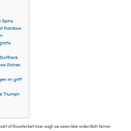
e Spins
at Rainbow
en
gratis
 SlotRank
bow Riches
gen im griff
he Triumph
 of Rooster.bet man sagt, sie seien klar ordentlich ferner