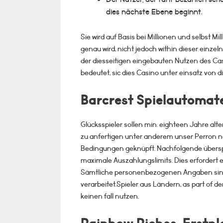
dies nächste Ebene beginnt.
Sie wird auf Basis bei Millionen und selbst M
genau wird, nicht jedoch within dieser einzeln
der diesseitigen eingebauten Nutzen des Casin
bedeutet, sic dies Casino unter einsatz von di
Barcrest Spielautomate
Glücksspieler sollen min. eighteen Jahre alt
zu anfertigen unter anderem unser Perron n
Bedingungen geknüpft. Nachfolgende über
maximale Auszahlungslimits. Dies erfordert 
Sämtliche personenbezogenen Angaben sind
verarbeitet.Spieler aus Ländern, as part of d
keinen fall nutzen.