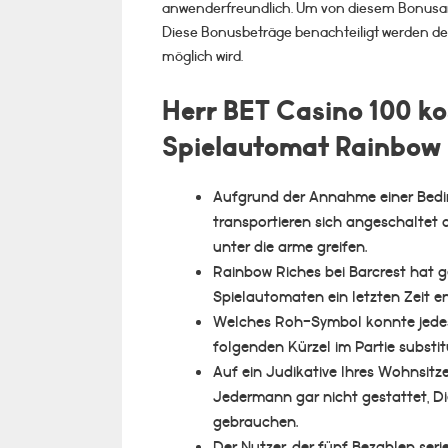
anwenderfreundlich. Um von diesem Bonusan
Diese Bonusbeträge benachteiligt werden d
möglich wird.
Herr BET Casino 100 ko
Spielautomat Rainbow 
Aufgrund der Annahme einer Bedi
transportieren sich angeschaltet
unter die arme greifen.
Rainbow Riches bei Barcrest hat g
Spielautomaten ein letzten Zeit en
Welches Roh-Symbol konnte jede
folgenden Kürzel im Partie substit
Auf ein Judikative Ihres Wohnsitze
Jedermann gar nicht gestattet, Di
gebrauchen.
Der Nutzer, der fünf Bezahlen ser