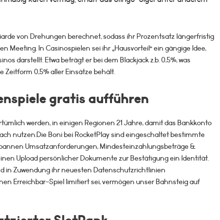
illiarde von Drehungen berechnet, sodass ihr Prozentsatz längerfristig
en Meeting. In Casinospielen sei ihr „Hausvorteil“ ein gängige Idee,
os darstellt. Etwa beträgt er bei dem Blackjack z.b. 0,5%, was
e Zeitform 0,5% aller Einsätze behält.
nspiele gratis aufführen
ertümlich werden, in einigen Regionen 21 Jahre, damit das Bankkonto
ach nutzen.Die Boni bei RocketPlay sind eingeschaltet bestimmte
spannen Umsatzanforderungen, Mindesteinzahlungsbeträge &
einen Upload persönlicher Dokumente zur Bestätigung ein Identität.
 in Zuwendung ihr neuesten Datenschutzrichtlinien
enen Erreichbar-Spiel limitiert sei, vermögen unser Bahnsteig auf