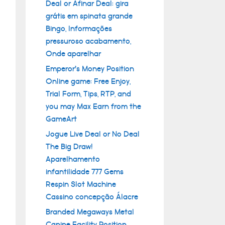
Deal or Afinar Deal: gira
grátis em spinata grande
Bingo, Informações
pressuroso acabamento,
Onde aparelhar
Emperor’s Money Position
Online game: Free Enjoy,
Trial Form, Tips, RTP, and
you may Max Earn from the
GameArt
Jogue Live Deal or No Deal
The Big Draw!
Aparelhamento
infantilidade 777 Gems
Respin Slot Machine
Cassino concepção Álacre
Branded Megaways Metal
Canine Facility Position