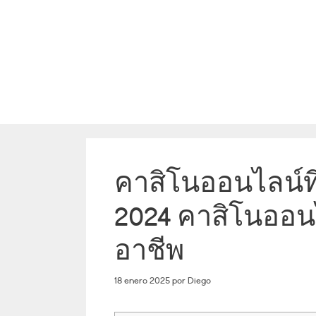
Saltar
al
contenido
คาสิโนออนไลน์ที่
2024 คาสิโนออนไล
อาชีพ
18 enero 2025
por
Diego