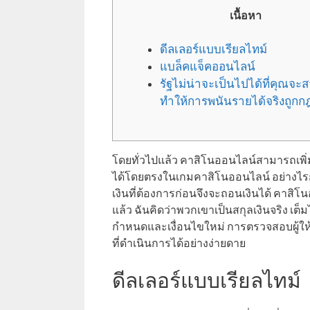
เนื้อหา
ดีลเลอร์แบบเรียลไทม์
แบล็คแจ็คออนไลน์
รัฐไม่น่าจะเป็นไปได้ที่คุณจ
ทำให้การพนันรายได้จริงถูกก
โดยทั่วไปแล้ว คาสิโนออนไลน์สามารถเพิ
ได้โดยตรงในเกมคาสิโนออนไลน์ อย่างไร
เงินที่ต้องการก่อนจึงจะถอนเงินได้ คาสิโ
แล้ว ฉันคิดว่าพวกเขาเป็นสกุลเงินจริง
กำหนดและเงื่อนไขใหม่ การตรวจสอบผู้ใ
ที่ดำเนินการได้อย่างง่ายดาย
ดีลเลอร์แบบเรียลไทม์