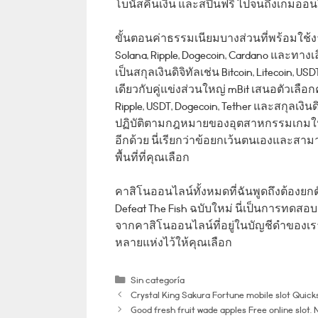
โบนัสคืนเงิน และสปินฟรี ไปจนถึงเกมออน
ขั้นตอนค่าธรรมเนียมบางส่วนที่พร้อมใช้งาน ได้
Solana, Ripple, Dogecoin, Cardano และทางเ
เป็นสกุลเงินดิจิทัลเช่น Bitcoin, Litecoin, 
เดียวกับคู่แข่งส่วนใหญ่ mBit เสนอตัวเลือกค
Ripple, USDT, Dogecoin, Tether และสกุลเงิ
ปฏิบัติตามกฎหมายของอุตสาหกรรมเกมใหม่
อีกด้วย นี่เรียกว่าข้อยกเว้นตนเองและส
พื้นที่ที่คุณเลือก
คาสิโนออนไลน์ทั้งหมดที่ฉันพูดถึงต้องยก
Defeat The Fish ฉบับใหม่ นี่เป็นการทดสอบ
จากคาสิโนออนไลน์ที่อยู่ในบัญชีดำของเราไ
หลายแห่งไว้ให้คุณเลือก
Categorías
Sin categoría
Crystal King Sakura Fortune mobile slot Quick
Good fresh fruit wade apples Free online slot. No