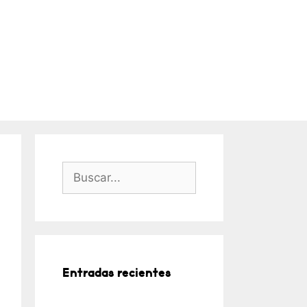
Buscar:
Entradas recientes