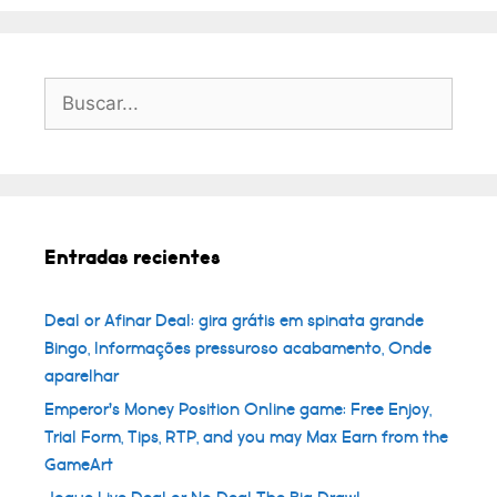
Buscar:
Entradas recientes
Deal or Afinar Deal: gira grátis em spinata grande
Bingo, Informações pressuroso acabamento, Onde
aparelhar
Emperor’s Money Position Online game: Free Enjoy,
Trial Form, Tips, RTP, and you may Max Earn from the
GameArt