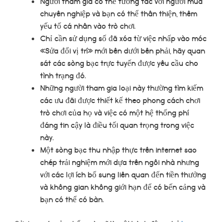
Người tham gia có thể tương tác với người mua
chuyên nghiệp và bạn có thể thân thiện, thêm
yếu tố cá nhân vào trò chơi.
Chỉ cần sử dụng số đã xóa từ việc nhấp vào móc
«Sửa đổi vị trí» mới bên dưới bên phải, hãy quan
sát các sòng bạc trực tuyến được yêu cầu cho
tình trạng đó.
Những người tham gia loại này thường tìm kiếm
các ưu đãi được thiết kế theo phong cách chơi
trò chơi của họ và việc có một hệ thống phí
đáng tin cậy là điều tối quan trọng trong việc
này.
Một sòng bạc thu nhập thực trên internet sao
chép trải nghiệm mới dựa trên ngôi nhà nhưng
với các lợi ích bổ sung liên quan đến tiền thưởng
và không gian không giới hạn để có bến cảng và
bạn có thể có bàn.