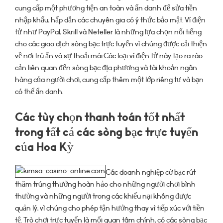
cung cấp một phương tiện an toàn và ẩn danh để sửa tiền
nhập khẩu, hấp dẫn các chuyên gia có ý thức bảo mật. Ví điện
tử như PayPal, Skrill và Neteller là những lựa chọn nổi tiếng
cho các giao dịch sòng bạc trực tuyến vì chúng được cải thiện
về nơi trú ẩn và sự thoải mái.Các loại ví điện tử này tạo ra rào
cản liên quan đến sòng bạc địa phương và tài khoản ngân
hàng của người chơi, cung cấp thêm một lớp riêng tư và bạn
có thể ẩn danh.
Các tùy chọn thanh toán tốt nhất
trong tất cả các sòng bạc trực tuyến
của Hoa Kỳ
Các doanh nghiệp cờ bạc rút
thăm trúng thưởng hoàn hảo cho những người chơi bình
thường và những người trong các khiếu nại không được
quản lý, vì chúng cho phép tận hưởng thay vì tiếp xúc với tiền
tệ. Trò chơi trực tuyến là mối quan tâm chính, có các sòng bạc