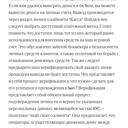
Если вам удалось выиграть деньги в бк 1вин, вы можете
вывести деньги на личные счета. Вывод производится
через раздел личного кабинета “Касса”. Войдя в нее,
следует выбрать доступный платежный метод. Стоит
помнить, что доступен лишь тот из них, который ранее
использовался для внесения средств на ваш игровой
счет. Это обусловлено заботой букмекера о безопасности
личных средств клиентов, а также политикой по борьбе с
отмыванием денежных средств. Так же следует
предварительно верифицировать свой аккаунт, иначе
процедура вывода не будет доступна. Что представляет
из себя процесс верификации и что нужно сделать для
его успешного прохождения в 1win? Верификация
представляет собой обязательный процесс
подтверждения личности и верности указанных
персональных данных, являющейся частью KYC —
политики “знай своего клиента”. Она предполагает, что
операторы, осуществляющие движение денег между