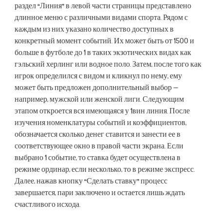
раздел “Линия” в левой части страницы представлено
длинное меню с различными видами спорта. Рядом с
каждым из них указано количество доступных в
конкретный момент событий. Их может быть от 1500 и
больше в футболе до 1 в таких экзотических видах как
гэльский херлинг или водное поло. Затем, после того как
игрок определился с видом и кликнул по нему, ему
может быть предложен дополнительный выбор —
например, мужской или женской лиги. Следующим
этапом откроется вся имеющаяся у 1вин линия. После
изучения номенклатуры событий и коэффициентов,
обозначается сколько денег ставится и занести ее в
соответствующее окно в правой части экрана. Если
выбрано 1 событие, то ставка будет осуществлена в
режиме ординар, если несколько, то в режиме экспресс.
Далее, нажав кнопку “Сделать ставку” процесс
завершается, пари заключено и остается лишь ждать
счастливого исхода.