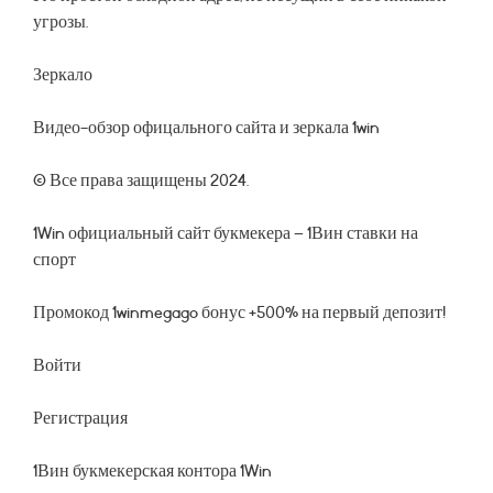
угрозы.
Зеркало
Видео-обзор офицального сайта и зеркала 1win
© Все права защищены 2024.
1Win официальный сайт букмекера – 1Вин ставки на
спорт
Промокод 1winmegago бонус +500% на первый депозит!
Войти
Регистрация
1Вин букмекерская контора 1Win