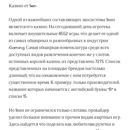
Казино от 1win
Одной из важнейших составляющих экосистемы 1вин
является его казино. На сегодняшний день игротека
включает внушительные 8552 игры, что делает ее одной
из самых обширных и разнообразных в индустрии
iGaming. Самая обширная номенклатура среди всех
доступных видов развлечения конечно же у слотов,
истинных королей казино, их представлено 7275. Список
представленных на площадке брендов настолько
длинный, что на ознакомление с ним потребуется
существенное время. К примеру, только производителей,
название которых начинается с английской буквы ”B” в
списке 15.
Но 1вин не ограничился только слотами, провайдер
уделил большое внимание и прочим видам азартных игр.
Здесь найдется что поделать как любителям рулетки и