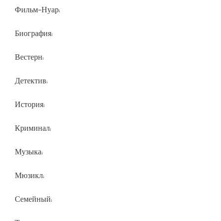
Фильм-Нуар;
Биография;
Вестерн;
Детектив;
История;
Криминал;
Музыка;
Мюзикл;
Семейный;