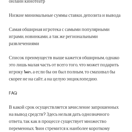
онлайн кинотеатр
Низкие минимальные суммы ставки, депозита и вывода
Самая обширная игротека с самыми популярными
играми, новинками, а так же региональными
развлечениями
Список преимуществ выше кажется обширным, однако
это лишь малая часть от всего того, что может подарить
игроку 1win, а если бы он был полным, то смахивал бы
скорее не на сайт, а на целую энциклопедию.
FAQ
В какой срок осуществляется зачисление запрошенных
на вывод средств? Здесь нельзя дать однозначного
ответа, так как в процессе существует множество
переменных. 1вин стремится к наиболее короткому