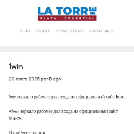
Saltar
al
contenido
INICIO
LOCALES
¿CÓMO LLEGAR?
CONTÁCTANOS
1win
20 enero 2025
por
Diego
1win зеркало рабочее для входа на официальный сайт 1вин
«1win зеркало рабочее для входа на официальный сайт
1вин»,
ВходРегистрация