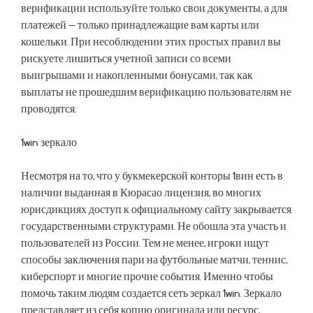
верификации используйте только свои документы, а для
платежей — только принадлежащие вам карты или
кошельки. При несоблюдении этих простых правил вы
рискуете лишиться учетной записи со всеми
выигрышами и накопленными бонусами, так как
выплаты не прошедшим верификацию пользователям не
проводятся.
1win зеркало
Несмотря на то, что у букмекерской конторы 1вин есть в
наличии выданная в Кюрасао лицензия, во многих
юрисдикциях доступ к официальному сайту закрывается
государственными структурами. Не обошла эта участь и
пользователей из России. Тем не менее, игроки ищут
способы заключения пари на футбольные матчи, теннис,
киберспорт и многие прочие события. Именно чтобы
помочь таким людям создается сеть зеркал 1win. Зеркало
представляет из себя копию оригинала или ресурс,