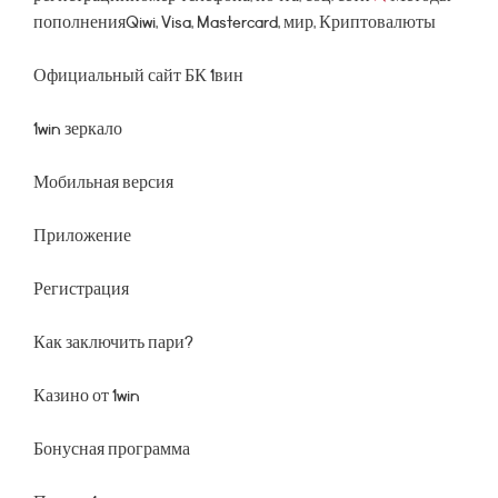
пополненияQiwi, Visa, Mastercard, мир, Криптовалюты
Официальный сайт БК 1вин
1win зеркало
Мобильная версия
Приложение
Регистрация
Как заключить пари?
Казино от 1win
Бонусная программа