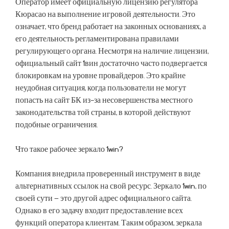
Оператор имеет официальную лицензию регулятора
Кюрасао на выполнение игровой деятельности. Это
означает, что бренд работает на законных основаниях, а
его деятельность регламентирована правилами
регулирующего органа. Несмотря на наличие лицензии,
официальный сайт 1вин достаточно часто подвергается
блокировкам на уровне провайдеров. Это крайне
неудобная ситуация, когда пользователи не могут
попасть на сайт БК из-за несовершенства местного
законодательства той страны, в которой действуют
подобные ограничения.
Что такое рабочее зеркало 1win?
Компания внедрила проверенный инструмент в виде
альтернативных ссылок на свой ресурс. Зеркало 1win, по
своей сути – это другой адрес официального сайта.
Однако в его задачу входит предоставление всех
функций оператора клиентам. Таким образом, зеркала