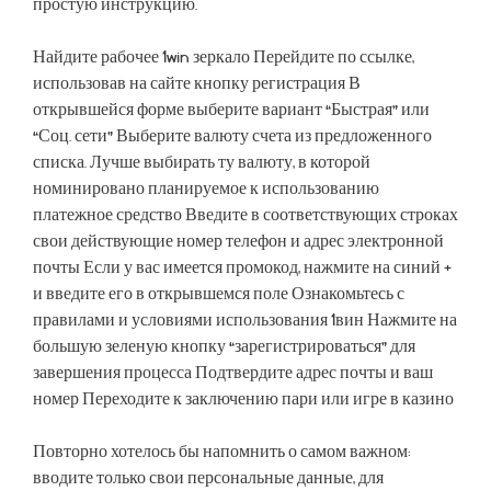
простую инструкцию.
Найдите рабочее 1win зеркало Перейдите по ссылке,
использовав на сайте кнопку регистрация В
открывшейся форме выберите вариант “Быстрая” или
“Соц. сети” Выберите валюту счета из предложенного
списка. Лучше выбирать ту валюту, в которой
номинировано планируемое к использованию
платежное средство Введите в соответствующих строках
свои действующие номер телефон и адрес электронной
почты Если у вас имеется промокод, нажмите на синий +
и введите его в открывшемся поле Ознакомьтесь с
правилами и условиями использования 1вин Нажмите на
большую зеленую кнопку “зарегистрироваться” для
завершения процесса Подтвердите адрес почты и ваш
номер Переходите к заключению пари или игре в казино
Повторно хотелось бы напомнить о самом важном:
вводите только свои персональные данные, для