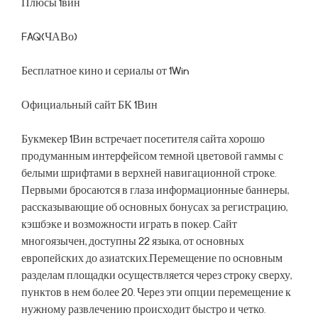
Плюсы 1вин
FAQ(ЧАВо)
Бесплатное кино и сериалы от 1Win
Официальный сайт БК 1Вин
Букмекер 1Вин встречает посетителя сайта хорошо
продуманным интерфейсом темной цветовой гаммы с
белыми шрифтами в верхней навигационной строке.
Первыми бросаются в глаза информационные баннеры,
рассказывающие об основных бонусах за регистрацию,
кэшбэке и возможности играть в покер. Сайт
многоязычен, доступны 22 языка, от основных
европейских до азиатских.Перемещение по основным
разделам площадки осуществляется через строку сверху,
пунктов в нем более 20. Через эти опции перемещение к
нужному развлечению происходит быстро и четко.