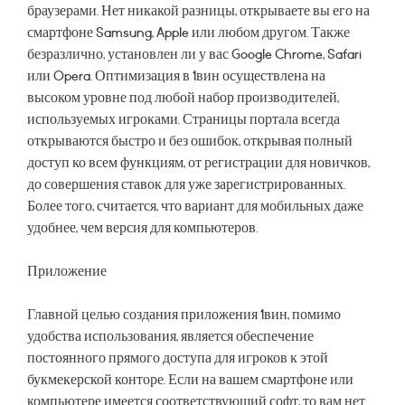
браузерами. Нет никакой разницы, открываете вы его на
смартфоне Samsung, Apple или любом другом. Также
безразлично, установлен ли у вас Google Chrome, Safari
или Opera. Оптимизация в 1вин осуществлена на
высоком уровне под любой набор производителей,
используемых игроками. Страницы портала всегда
открываются быстро и без ошибок, открывая полный
доступ ко всем функциям, от регистрации для новичков,
до совершения ставок для уже зарегистрированных.
Более того, считается, что вариант для мобильных даже
удобнее, чем версия для компьютеров.
Приложение
Главной целью создания приложения 1вин, помимо
удобства использования, является обеспечение
постоянного прямого доступа для игроков к этой
букмекерской конторе. Если на вашем смартфоне или
компьютере имеется соответствующий софт, то вам нет