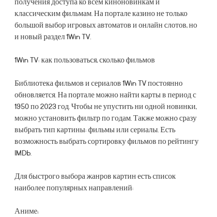
получения доступа ко всем киноновинкам и
классическим фильмам. На портале казино не только
большой выбор игровых автоматов и онлайн слотов, но
и новый раздел 1Win TV.
1Win TV: как пользоваться, сколько фильмов
Библиотека фильмов и сериалов 1Win TV постоянно
обновляется. На портале можно найти карты в период с
1950 по 2023 год. Чтобы не упустить ни одной новинки,
можно установить фильтр по годам. Также можно сразу
выбрать тип картины: фильмы или сериалы. Есть
возможность выбрать сортировку фильмов по рейтингу
IMDb.
Для быстрого выбора жанров картин есть список
наиболее популярных направлений:
Аниме;