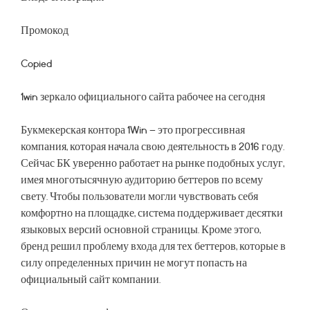
Промокод
Copied
1win зеркало официального сайта рабочее на сегодня
Букмекерская контора 1Win – это прогрессивная
компания, которая начала свою деятельность в 2016 году.
Сейчас БК уверенно работает на рынке подобных услуг,
имея многотысячную аудиторию беттеров по всему
свету. Чтобы пользователи могли чувствовать себя
комфортно на площадке, система поддерживает десятки
языковых версий основной страницы. Кроме этого,
бренд решил проблему входа для тех беттеров, которые в
силу определенных причин не могут попасть на
официальный сайт компании.