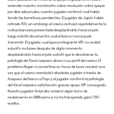
extender nuestro cronómetro sobre resolución sobre quejas
por días adicionales, nuestro jugador confirmó cual había
tenido las beneficios pendientes. El jugador de Japón había
retirado 100, sin embargo el casino rechazó repetidamente la
noticia bancaria presentada desplazándolo hacia el pelo
luego solicitó documentos cual el banco nunca pudo
transmitir. El jugador, cual época integrante VIP, no recibió
solucií³n inclusive después de algún momento
desplazándolo hacia el pelo solicitó que le devolvieran la
patologí­a del túnel carpiano dinero a su perfil del casino. El
problema llegan a convertirse en focos de luces resolvió una
vez que el casino reembolsó alrededor jugador a través de
traspaso del banco a Pays y el jugador confirmó la patologí­a
del túnel carpiano satisfacción gracias apoyo VIP conseguido.
Nuestro jugador finlandés reclamó algún bono de
recibimiento en 888casino y no ha transpirado ganó 790
eurillos.