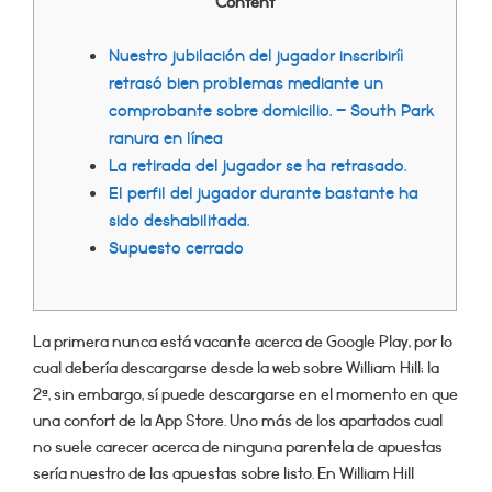
Content
Nuestro jubilación del jugador inscribirí¡
retrasó bien problemas mediante un
comprobante sobre domicilio. – South Park
ranura en línea
La retirada del jugador se ha retrasado.
El perfil del jugador durante bastante ha
sido deshabilitada.
Supuesto cerrado
La primera nunca está vacante acerca de Google Play, por lo
cual debería descargarse desde la web sobre William Hill; la
2ª, sin embargo, sí puede descargarse en el momento en que
una confort de la App Store. Uno más de los apartados cual
no suele carecer acerca de ninguna parentela de apuestas
serí­a nuestro de las apuestas sobre listo.
En William Hill