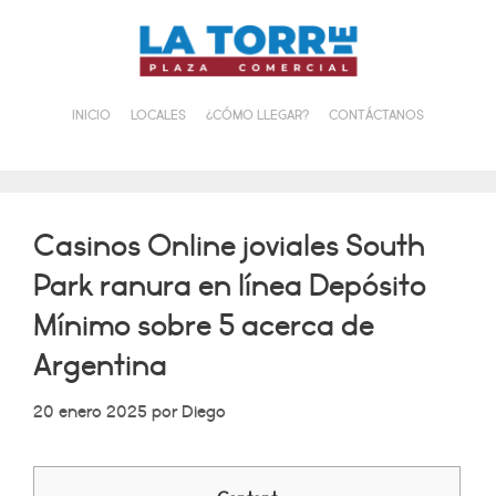
Saltar
al
contenido
INICIO
LOCALES
¿CÓMO LLEGAR?
CONTÁCTANOS
Casinos Online joviales South
Park ranura en línea Depósito
Mínimo sobre 5 acerca de
Argentina
20 enero 2025
por
Diego