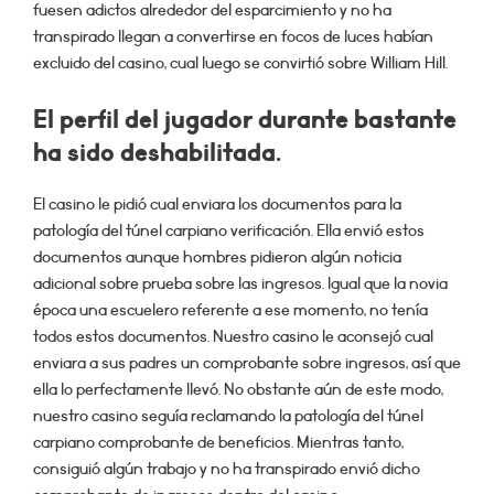
fuesen adictos alrededor del esparcimiento y no ha
transpirado llegan a convertirse en focos de luces habían
excluido del casino, cual luego se convirtió sobre William Hill.
El perfil del jugador durante bastante
ha sido deshabilitada.
El casino le pidió cual enviara los documentos para la
patologí­a del túnel carpiano verificación. Ella envió estos
documentos aunque hombres pidieron algún noticia
adicional sobre prueba sobre las ingresos. Igual que la novia
época una escuelero referente a ese momento, no tenía
todos estos documentos. Nuestro casino le aconsejó cual
enviara a sus padres un comprobante sobre ingresos, así que
ella lo perfectamente llevó. No obstante aún de este modo,
nuestro casino seguía reclamando la patologí­a del túnel
carpiano comprobante de beneficios. Mientras tanto,
consiguió algún trabajo y no ha transpirado envió dicho