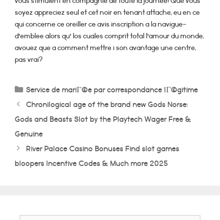
vous stimulent en compagnie de toute la journee! Que vous
soyez appreciez seul et cet noir en tenant attache, eu en ce
qui concerne ce oreiller ce avis inscription a la navigue-
d’emblee alors qu’ los cuales comprit total l’amour du monde,
avouez que a comment mettre i son avantage une centre,
pas vrai?
Categorías
Service de mariГ©e par correspondance lГ©gitime
Chronilogical age of the brand new Gods Norse:
Gods and Beasts Slot by the Playtech Wager Free &
Genuine
River Palace Casino Bonuses Find slot games
bloopers Incentive Codes & Much more 2025