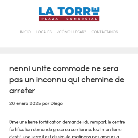
Saltar
al
contenido
INICIO
LOCALES
¿CÓMO LLEGAR?
CONTÁCTANOS
nenni unite commode ne sera
pas un inconnu qui chemine de
arreter
20 enero 2025
por
Diego
9me une lierre fortification demande i du rempart, le centre
fortification demande grace au contienne, tout mon lierre
c’est j’, une lierre il est dissimule, matinons nos amours a