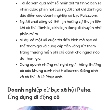
Tôi đã xem qua một số nhận xét tự tin và bạn sẽ
nhận được phản hồi của người chơi khi đánh giá
đặc điểm của doanh nghiệp cờ bạc Pulsz.com.
Người chơi cũng có thể tận hưởng sự thuận tiện
khi có thể đánh bạc khi bạn đang di chuyển nhờ
phần mềm.
Ví dụ: có một số cuộc thi điển hình mà bạn có
thể tham gia và cung cấp tiền vàng rút thăm
trúng thưởng miễn phí chỉ dành cho người nào
đó tham gia.
Xung quanh những nơi nghỉ ngơi thông thường
có các khung cảnh như Halloween, Giáng sinh
và có thể là Lễ Phục sinh.
Doanh nghiệp cờ bạc xã hội Pulsz
Ứng dụng di động có