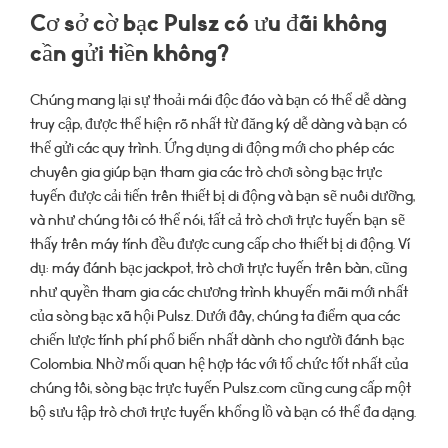
Cơ sở cờ bạc Pulsz có ưu đãi không
cần gửi tiền không?
Chúng mang lại sự thoải mái độc đáo và bạn có thể dễ dàng
truy cập, được thể hiện rõ nhất từ ​​đăng ký dễ dàng và bạn có
thể gửi các quy trình. Ứng dụng di động mới cho phép các
chuyên gia giúp bạn tham gia các trò chơi sòng bạc trực
tuyến được cải tiến trên thiết bị di động và bạn sẽ nuôi dưỡng,
và như chúng tôi có thể nói, tất cả trò chơi trực tuyến bạn sẽ
thấy trên máy tính đều được cung cấp cho thiết bị di động. Ví
dụ: máy đánh bạc jackpot, trò chơi trực tuyến trên bàn, cũng
như quyền tham gia các chương trình khuyến mãi mới nhất
của sòng bạc xã hội Pulsz. Dưới đây, chúng ta điểm qua các
chiến lược tính phí phổ biến nhất dành cho người đánh bạc
Colombia. Nhờ mối quan hệ hợp tác với tổ chức tốt nhất của
chúng tôi, sòng bạc trực tuyến Pulsz.com cũng cung cấp một
bộ sưu tập trò chơi trực tuyến khổng lồ và bạn có thể đa dạng.