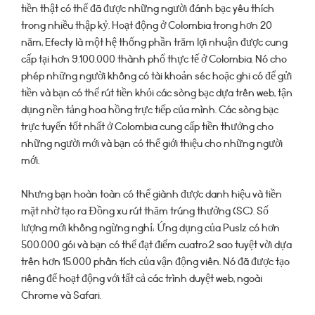
tiền thật có thể đã được những người đánh bạc yêu thích
trong nhiều thập kỷ. Hoạt động ở Colombia trong hơn 20
năm, Efecty là một hệ thống phần trăm lợi nhuận được cung
cấp tại hơn 9.100.000 thành phố thực tế ở Colombia. Nó cho
phép những người không có tài khoản séc hoặc ghi có để gửi
tiền và bạn có thể rút tiền khỏi các sòng bạc dựa trên web, tận
dụng nền tảng hoa hồng trực tiếp của mình. Các sòng bạc
trực tuyến tốt nhất ở Colombia cung cấp tiền thưởng cho
những người mới và bạn có thể giới thiệu cho những người
mới.
Nhưng bạn hoàn toàn có thể giành được danh hiệu và tiền
mặt nhờ tạo ra Đồng xu rút thăm trúng thưởng (SC). Số
lượng mới không ngừng nghỉ; Ứng dụng của Puslz có hơn
500.000 gói và bạn có thể đạt điểm cuatro.2 sao tuyệt vời dựa
trên hơn 15.000 phân tích của vận động viên. Nó đã được tạo
riêng để hoạt động với tất cả các trình duyệt web, ngoài
Chrome và Safari.