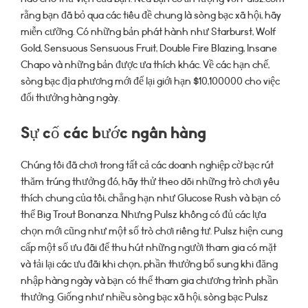
rằng bạn đã bỏ qua các tiêu đề chung là sòng bạc xã hội, hãy
miễn cưỡng. Có những bản phát hành như Starburst, Wolf
Gold, Sensuous Sensuous Fruit, Double Fire Blazing, Insane
Chapo và những bản được ưa thích khác. Về các hạn chế,
sòng bạc địa phương mới để lại giới hạn $10,100000 cho việc
đổi thưởng hàng ngày.
Sự cố các bước ngân hàng
Chúng tôi đã chơi trong tất cả các doanh nghiệp cờ bạc rút
thăm trúng thưởng đó, hãy thử theo dõi những trò chơi yêu
thích chung của tôi, chẳng hạn như Glucose Rush và bạn có
thể Big Trout Bonanza. Nhưng Pulsz không có đủ các lựa
chọn mới cũng như một số trò chơi riêng tư. Pulsz hiện cung
cấp một số ưu đãi để thu hút những người tham gia có mặt
và tải lại các ưu đãi khi chọn, phần thưởng bổ sung khi đăng
nhập hàng ngày và bạn có thể tham gia chương trình phần
thưởng. Giống như nhiều sòng bạc xã hội, sòng bạc Pulsz