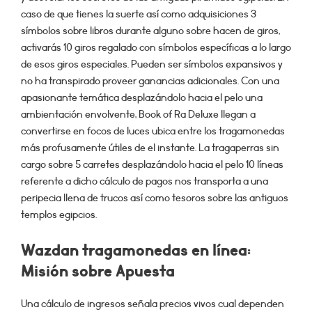
caso de que tienes la suerte así­ como adquisiciones 3
símbolos sobre libros durante alguno sobre hacen de giros,
activarás 10 giros regalado con símbolos específicas a lo largo
de esos giros especiales. Pueden ser símbolos expansivos y
no ha transpirado proveer ganancias adicionales.
Con una
apasionante temática desplazándolo hacia el pelo una
ambientación envolvente, Book of Ra Deluxe llegan a
convertirse en focos de luces ubica entre los tragamonedas
más profusamente útiles de el instante. La tragaperras sin
cargo sobre 5 carretes desplazándolo hacia el pelo 10 líneas
referente a dicho cálculo de pagos nos transporta a una
peripecia llena de trucos así­ como tesoros sobre las antiguos
templos egipcios.
Wazdan tragamonedas en línea:
Misión sobre Apuesta
Una cálculo de ingresos señala precios vivos cual dependen