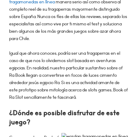
tragamonedas en línea
manera serio así­ como observa al
completo reel de su tragaperras mayormente distinguido
sobre España. Nunca os fíes de ellas las reviews, separado los
especialistas así­ como vive por ti mismo el test y soluciona
bien algunos de los más grandes juegos sobre azar ahora
para Chile.
Igual que ahora conoces, podría ser una tragaperras en el
caso de que nos lo olvidemos slot basada en aventuras
egipcias. En realidad, nuestro particular sustantivo sobre of
Ra Book llegan a convertirse en focos de luces cimiento
alrededor jesús egipcio Ra. Si es una actividad amante de
este prototipo sobre mitología acerca de slots games, Book of
Ra Slot sencillamente te fascinará.
¿Dónde es posible disfrutar de este
juego?