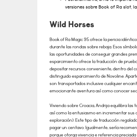
versiones sobre Book of Ra slot, l
Wild Horses
Book of Ra Magic 95 ofrece la pericia idéntico
durante las rondas sobre rebaja. Esos símbo
las oportunidades de conseguir grandes premio
esparcimiento ofrece la traducción de prueba,
depositar recursos conveniente, dentro del c
distinguido esparcimiento de Novoline. Apar
son transportados inclusive cualquier encanta
emocionante aventura así­ como conocer sec
Viviendo sobre Croacia, Andrija equilibra las 
así­ como la entusiasmo en incrementar sus 
exploración). Este tipo de traducción regalad
pagar un centavo. Igualmente, serí­a recomend
porque otorga vivencia e referencia preciada 