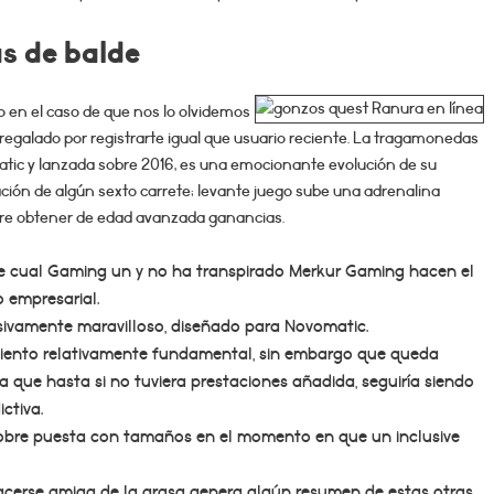
s de balde
o en el caso de que nos lo olvidemos
 regalado por registrarte igual que usuario reciente. La tragamonedas
atic y lanzada sobre 2016, es una emocionante evolución de su
ación de algún sexto carrete; levante juego sube una adrenalina
obre obtener de edad avanzada ganancias.
 cual Gaming un y no ha transpirado Merkur Gaming hacen el
 empresarial.
sivamente maravilloso, diseñado para Novomatic.
miento relativamente fundamental, sin embargo que queda
a que hasta si no tuviera prestaciones añadida, seguiría siendo
ctiva.
obre puesta con tamaños en el momento en que un inclusive
hacerse amiga de la grasa genera algún resumen de estas otras