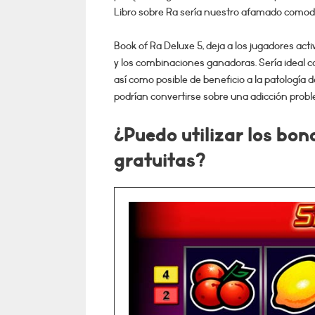
Libro sobre Ra serí­a nuestro afamado comod
Book of Ra Deluxe 5, deja a los jugadores act
y los combinaciones ganadoras. Serí­a ideal 
así­ como posible de beneficio a la patologí­a 
podrían convertirse sobre una adicción probl
¿Puedo utilizar los bono
gratuitas?