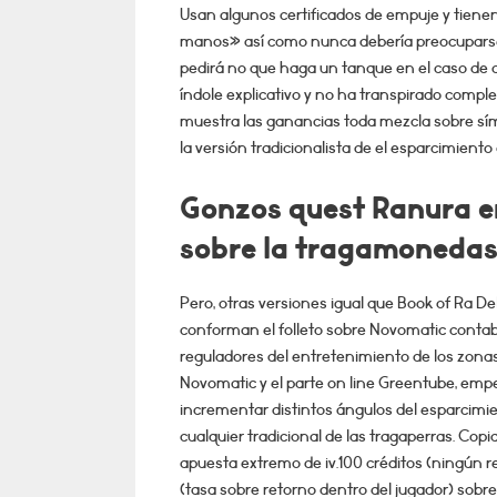
Usan algunos certificados de empuje y tienen
manos» así­ como nunca debería preocuparse 
pedirá no que haga un tanque en el caso de q
índole explicativo y no ha transpirado comp
muestra las ganancias toda mezcla sobre sím
la versión tradicionalista de el esparcimient
Gonzos quest Ranura en
sobre la tragamonedas
Pero, otras versiones igual que Book of Ra Del
conforman el folleto sobre Novomatic contabi
reguladores del entretenimiento de los zona
Novomatic y el parte on line Greentube, empe
incrementar distintos ángulos del esparcimien
cualquier tradicional de las tragaperras. Cop
apuesta extremo de iv.100 créditos (ningún r
(tasa sobre retorno dentro del jugador) sobre