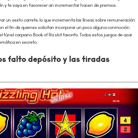
ín y te vaya en favorecer an incrementar hacen de premios.
ivar un sexto carrete, lo que incrementa las líneas sobre remuneración
con el fin de quienes solicitan incorporar un poco alguna conmoción
del túnel carpiano Book of Ra slot favorito. Todos estos juegos de azar
emática en secreto.
s falto depósito y las tiradas