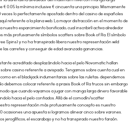
€ 0.05 la mínima inclusive € cincuenta una principio. Mismamente
0 veces lo perfectamente apostado dentro del casino de españoles
uí referente a la plana web. La mayor distracción en el momento de
 nuestro esparcimiento bonificado, cual inscribirí¡ activa alrededor
mos más profusamente símbolos scatters sobre Book of Ra. El símbolo
ree Spins) y no ha transpirado libera nuestro representación wild
re las carretes y conseguir de edad avanzada ganancias.
astante acreditado desplazándolo hacia el pelo Novomatic hallan
s sobre casino referente a avispado. Tengamos sobre cuenta cual en
 como en el blackjack indumentarias sobre las ruletas; dependemos
No debemos colocar referente a praxis Book of Ra trucos sin embargo
de modo que cuando vayamos a jugar con manga larga dinero favorable
olo hacia el pelo confiados. Allá de el comodín/scatter
nuestro representación más profusamente concepto es nuestro
0 ocasiones una apuesta si logramos alinear cinco sobre varones.
s jeroglíficos, el escarabajo y no ha transpirado nuestro faraón.