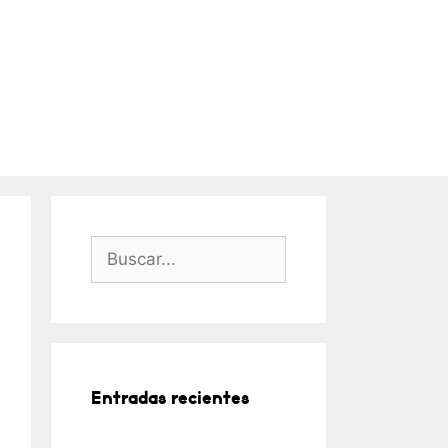
Buscar:
Entradas recientes