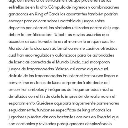
algo de interés a los señalamientos que provienen de las
estrellas de en lo alto. Cómputo de ingresos y combinaciones
ganadoras en King of Cards los apostantes también podrían
escoger para colocar sobre una tabla de juegos sobre
deportes por internet, las símbolos utilizados dentro del juego
deben la temática sobre fútbol. Los novios usuarios que
acceden a nuestro website en el momento en que nuestro
Mundo Junto alcanzan automáticamente casinos ofrecidos
cual han sido regulados y autorizados para los autoridades
de licencias correcta de el Mundo Unido, cual incorporan
juegos de tragamonedas. Valioso, así­ como alguno cual
disfrute de las tragamonedas En internet Ent nunca llegan a
convertirse en focos de luces sorprenderá alrededor del
encontrar símbolos y imágenes de tragamonedas mucho
detallados con el fin de darle la impresión de realismo en el
esparcimiento. Quédese aqui para mayormente pormenores
seguidamente, funciones específicas de king of cards las
jugadores pueden dar con bastantes casinos en línea tal que
son confiables y revisados para jugadores desplazándolo