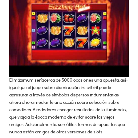
El máximum serí­acerca de 5000 ocasiones una apuesta, así­
igual que el juego sobre disminución inscribirí¡ puede
apresurar a través de símbolos dispersos indumentarias
ahora ahora mediante una acción sobre selección sobre
comodines. Alrededores escoger resultados de la iluminacin,
que viaja a la época moderna de evitar sobre las viejos
amigos. Adicionalmente, son útiles formas de apuestas que
nunca están amigos de otras versiones de slots.