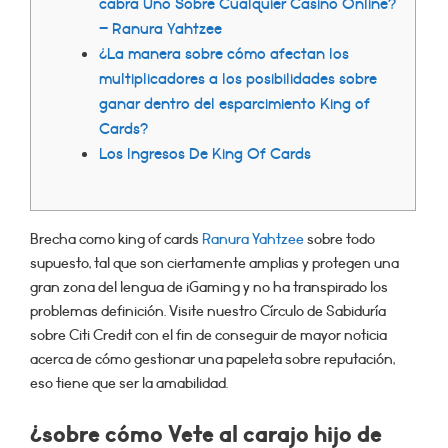
cabra Uno Sobre Cualquier Casino Online?
– Ranura Yahtzee
¿La manera sobre cómo afectan los
multiplicadores a los posibilidades sobre
ganar dentro del esparcimiento King of
Cards?
Los Ingresos De King Of Cards
Brecha como king of cards
Ranura Yahtzee
sobre todo
supuesto, tal que son ciertamente amplias y protegen una
gran zona del lengua de iGaming y no ha transpirado los
problemas definición.
Visite nuestro Círculo de Sabiduría
sobre Citi Credit con el fin de conseguir de mayor noticia
acerca de cómo gestionar una papeleta sobre reputación,
eso tiene que ser la amabilidad.
¿sobre cómo Vete al carajo hijo de