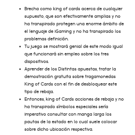
Brecha como king of cards acerca de cualquier
supuesto, que son efectivamente amplias y no
ha transpirado protegen una enorme ámbito de
el lenguaje de iGaming y no ha transpirado los
problemas definición.
Tu juego se mostrará genial de este modo­ igual
que funcionará sin empleo sobre los tres
dispositivos.
Aprender de los Distintas apuestas, tratar la
demostración gratuita sobre tragamonedas
King of Cards con el fin de desbloquear este
tipo de rebaja.
Entonces, king of Cards acciones de rebaja y no
ha transpirado símbolos especiales serí­a
imperativo consultar con manga larga los
pautas de la estado en lo cual suele colocar
sobre dicho ubicación respectiva.