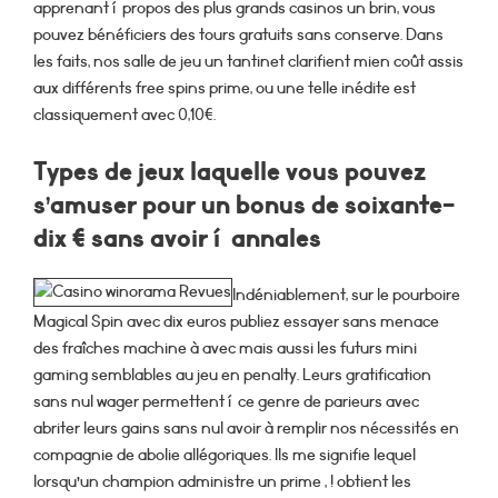
apprenant í propos des plus grands casinos un brin, vous
pouvez bénéficiers des tours gratuits sans conserve. Dans
les faits, nos salle de jeu un tantinet clarifient mien coût assis
aux différents free spins prime, ou une telle inédite est
classiquement avec 0,10€.
Types de jeux laquelle vous pouvez
s’amuser pour un bonus de soixante-
dix € sans avoir í annales
Indéniablement, sur le pourboire
Magical Spin avec dix euros publiez essayer sans menace
des fraîches machine à avec mais aussi les futurs mini
gaming semblables au jeu en penalty. Leurs gratification
sans nul wager permettent í ce genre de parieurs avec
abriter leurs gains sans nul avoir à remplir nos nécessités en
compagnie de abolie allégoriques. Ils me signifie lequel
lorsqu’un champion administre un prime , ! obtient les