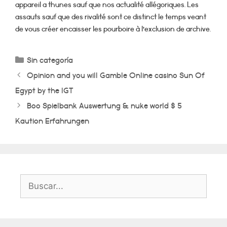
appareil a thunes sauf que nos actualité allégoriques. Les
assauts sauf que des rivalité sont ce distinct le temps veant
de vous créer encaisser les pourboire à l’exclusion de archive.
Categorías
Sin categoría
Opinion and you will Gamble Online casino Sun Of
Egypt by the IGT
Boo Spielbank Auswertung & nuke world $ 5
Kaution Erfahrungen
Buscar: