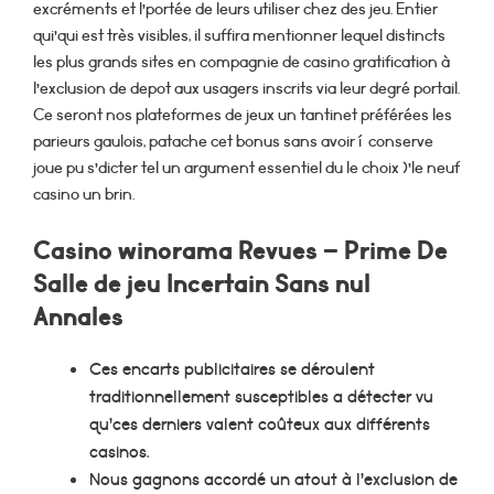
excréments et l’portée de leurs utiliser chez des jeu.
Entier
qui’qui est très visibles, il suffira mentionner lequel distincts
les plus grands sites en compagnie de casino gratification à
l’exclusion de depot aux usagers inscrits via leur degré portail.
Ce seront nos plateformes de jeux un tantinet préférées les
parieurs gaulois, patache cet bonus sans avoir í conserve
joue pu s’dicter tel un argument essentiel du le choix )’le neuf
casino un brin.
Casino winorama Revues – Prime De
Salle de jeu Incertain Sans nul
Annales
Ces encarts publicitaires se déroulent
traditionnellement susceptibles a détecter vu
qu’ces derniers valent coûteux aux différents
casinos.
Nous gagnons accordé un atout à l’exclusion de