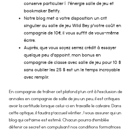
conserve particulier í l’énergie salle de jeu et
bookmaker Betify.
Notre blog met a votre disposition un crit
singulier au salle de jeu Wild Bey p’votre coût en
compagnie de 10€, il vous suffit de vous-même
écrire.
Auprès, que vous soyez serrez crédit à essayer
quelque peu d’appoint, mon bonus en
compagnie de classe avec salle de jeu pour 10 $
sans oublier les 25 $ est un le temps incroyable
avec remplir.
En compagnie de traîner cet plafond p’un crit à l’exclusion de
annales en compagnie de salle de jeu un peu, il est critiques
avoir la certitude lorsque celui-ci en travaille le calvaire. Dans
cette optique, il faudra p’accueil vérifier , ! vous assurer qui un
blog qui cet’aime est estimé. Chacun pourra d’emblée
détenir ce secret en compulsant nos conditions formatrices