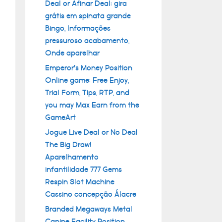
Deal or Afinar Deal: gira
grátis em spinata grande
Bingo, Informações
pressuroso acabamento,
Onde aparelhar
Emperor’s Money Position
Online game: Free Enjoy,
Trial Form, Tips, RTP, and
you may Max Earn from the
GameArt
Jogue Live Deal or No Deal
The Big Draw!
Aparelhamento
infantilidade 777 Gems
Respin Slot Machine
Cassino concepção Álacre
Branded Megaways Metal
Canine Facility Position