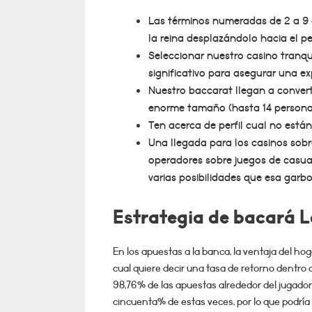
Las términos numeradas de 2 a 9 d
la reina desplazándolo hacia el p
Seleccionar nuestro casino tranqu
significativo para asegurar una ex
Nuestro baccarat llegan a convert
enorme tamaño (hasta 14 personas)
Ten acerca de perfil cual no está
Una llegada para los casinos sobr
operadores sobre juegos de casua
varias posibilidades que esa garbo
Estrategia de bacará 
En los apuestas a la banca, la ventaja del ho
cual quiere decir una tasa de retorno dentro
98,76% de las apuestas alrededor del jugado
cincuenta% de estas veces, por lo que podría 