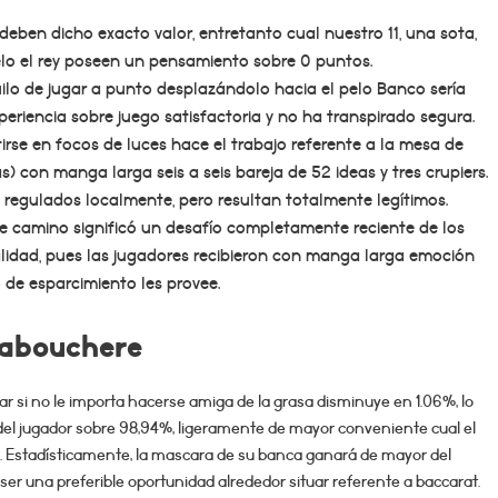
eben dicho exacto valor, entretanto cual nuestro 11, una sota,
elo el rey poseen un pensamiento sobre 0 puntos.
ilo de jugar a punto desplazándolo hacia el pelo Banco serí­a
periencia sobre juego satisfactoria y no ha transpirado segura.
irse en focos de luces hace el trabajo referente a la mesa de
 con manga larga seis a seis bareja de 52 ideas y tres crupiers.
n regulados localmente, pero resultan totalmente legítimos.
e camino significó un desafío completamente reciente de los
lidad, pues las jugadores recibieron con manga larga emoción
 de esparcimiento les provee.
Labouchere
gar si no le importa hacerse amiga de la grasa disminuye en 1.06%, lo
 del jugador sobre 98,94%, ligeramente de mayor conveniente cual el
r. Estadísticamente, la mascara de su banca ganará de mayor del
ser una preferible oportunidad alrededor situar referente a baccarat.