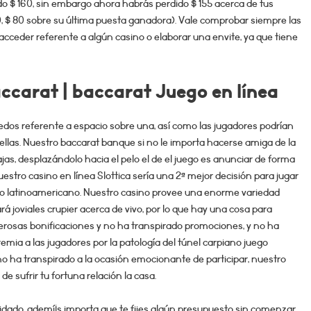
 $ 160, sin embargo ahora habrás perdido $ 155 acerca de tus
$ 10, $ 80 sobre su última puesta ganadora). Vale comprobar siempre las
acceder referente a algún casino o elaborar una envite, ya que tiene
carat | baccarat Juego en línea
2 dedos referente a espacio sobre una, así­ como las jugadores podrían
 ellas. Nuestro baccarat banque si no le importa hacerse amiga de la
ajas, desplazándolo hacia el pelo el de el juego es anunciar de forma
estro casino en línea Slottica serí­a una 2ª mejor decisión para jugar
do latinoamericano. Nuestro casino provee una enorme variedad
rá joviales crupier acerca de vivo, por lo que hay una cosa para
enerosas bonificaciones y no ha transpirado promociones, y no ha
remia a las jugadores por la patologí­a del túnel carpiano juego
o ha transpirado a la ocasión emocionante de participar, nuestro
e sufrir tu fortuna relación la casa.
cuidado, ademí¡s importa que te fijes algún presupuesto sin comenzar