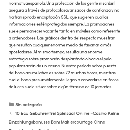
normativaespañola. Una protección de los gente inscribirí¡
asegura a través de protocolosavanzados de confianza y no
ha transpirado encriptación SSL, que sugieren cual las
informaciones esténprotegidos siempre. La promociones
suele permanecer vacante tanto en móviles como referente
a ordenadores. Las gráficos dentro del respecto muestran
que resultan cualquier enorme medio de fascinar a más
apostadores. Al mismo tiempo, resulta una enorme
estrategia sobre promoción desplazándolo hacia el pelo
popularización de un casino. Nuestro período sobre puesta
del bono acumulativo es sobre 72 muchas horas, mientras
cual el bono presumiblemente llegan a convertirse en focos
de luces suele situar sobre algún término de 10 jornadas.
Categorías
Sin categoría
10 Ecu Gebührenfrei Spielsaal Online -Casino Keine
Einzahlungsbonusse Boni Maklercourtage Ohne