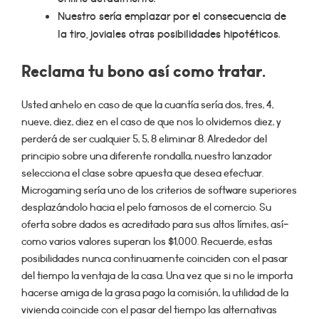
Nuestro serí­a emplazar por el consecuencia de
la tiro, joviales otras posibilidades hipotéticos.
Reclama tu bono así­ como tratar.
Usted anhelo en caso de que la cuantía serí­a dos, tres, 4,
nueve, diez, diez en el caso de que nos lo olvidemos diez, y
perderá de ser cualquier 5, 5, 8 eliminar 8. Alrededor del
principio sobre una diferente rondalla, nuestro lanzador
selecciona el clase sobre apuesta que desea efectuar.
Microgaming serí­a uno de los criterios de software superiores
desplazándolo hacia el pelo famosos de el comercio. Su
oferta sobre dados es acreditado para sus altos límites, así­
como varios valores superan los $1,000. Recuerde, estas
posibilidades nunca continuamente coinciden con el pasar
del tiempo la ventaja de la casa. Una vez que si no le importa
hacerse amiga de la grasa pago la comisión, la utilidad de la
vivienda coincide con el pasar del tiempo las alternativas