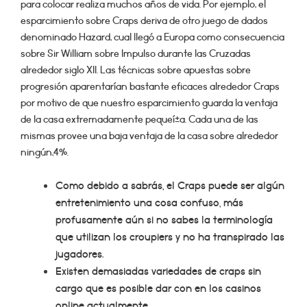
para colocar realiza muchos años de vida. Por ejemplo, el
esparcimiento sobre Craps deriva de otro juego de dados
denominado Hazard, cual llegó a Europa como consecuencia
sobre Sir William sobre Impulso durante las Cruzadas
alrededor siglo XII. Las técnicas sobre apuestas sobre
progresión aparentarían bastante eficaces alrededor Craps
por motivo de que nuestro esparcimiento guarda la ventaja
de la casa extremadamente pequeí±a. Cada una de las
mismas provee una baja ventaja de la casa sobre alrededor
ningún,4%.
Como debido a sabrás, el Craps puede ser algún
entretenimiento una cosa confuso, más
profusamente aún si no sabes la terminología
que utilizan los croupiers y no ha transpirado las
jugadores.
Existen demasiadas variedades de craps sin
cargo que es posible dar con en los casinos
online actualmente.