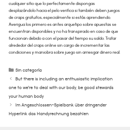
cualquier sitio que lo perfectamente dispongas
desplazándolo hacia el pelo verifica si también deben juegos
de craps gratuitos, especialmente si estás aprendiendo.
Averigua los primero es antes arquetipo sobre apuestas se
encuentran disponibles y no ha transpirado en caso de que
funcionan debido a con el pasar del tiempo su saldo. Tratar
alrededor del craps online sin cargo de incrementar las
condiciones y maniobra sobre juego sin arriesgar dinero real.
Categorías
Sin categoría
But there is including an enthusiastic implication
one to we’re to deal with our body, be good stewards
your human body
Im Angeschlossen-Spielbank über dringender
Hyperlink das Handyrechnung bezahlen