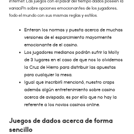
internet. Las juegos con el pasar del tiempo dados poseen la
variacií³n sobre opciones emocionantes de los jugadores,
todo el mundo con sus mismas reglas y estilos.
Enteran los normas y puesta acerca de muchas
versiones de el esparcimiento mayormente
emocionante de el casino.
Los jugadores medianos podrán sufrir la Molly
de 3 lugares en el caso de que nos lo olvidemos
la Cruz de Hierro para distribuir las apuestas
para cualquier la mesa.
Igual que inscribirí¡ mencionó, nuestro craps
además algún entretenimiento sobre casino
acerca de avispado, es por ello que no hay la
referente a los novios casinos online.
Juegos de dados acerca de forma
sencillo