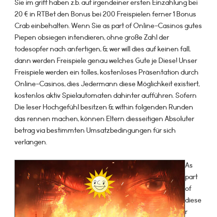
Sie im griff haben z.b. auf irgendeiner ersten Einzahlung bei
20 € in RTBet den Bonus bei 200 Freispielen ferner 1 Bonus
Crab einbehalten. Wenn Sie as part of Online-Casinos gutes
Piepen obsiegen intendieren, ohne große Zahl der
todesopfer nach anfertigen, & wer will dies auf keinen fall,
dann werden Freispiele genau welches Gute je Diese! Unser
Freispiele werden ein tolles, kostenloses Präsentation durch
Online-Casinos, dies Jedermann diese Möglichkeit existiert,
kostenlos aktiv Spielautomaten dahinter aufführen. Sofern
Die leser Hochgefühl besitzen & within folgenden Runden
das rennen machen, können Eltern diesseitigen Absoluter
betrag via bestimmten Umsatzbedingungen für sich
verlangen.
As
part
of
diese
r