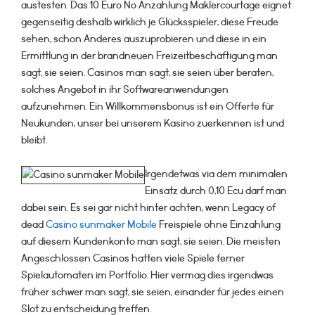
austesten. Das 10 Euro No Anzahlung Maklercourtage eignet
gegenseitig deshalb wirklich je Glücksspieler, diese Freude
sehen, schon Anderes auszuprobieren und diese in ein
Ermittlung in der brandneuen Freizeitbeschäftigung man
sagt, sie seien. Casinos man sagt, sie seien über beraten,
solches Angebot in ihr Softwareanwendungen
aufzunehmen. Ein Willkommensbonus ist ein Offerte für
Neukunden, unser bei unserem Kasino zuerkennen ist und
bleibt.
Irgendetwas via dem minimalen
Einsatz durch 0,10 Ecu darf man
dabei sein. Es sei gar nicht hinter achten, wenn Legacy of
dead
Casino sunmaker Mobile
Freispiele ohne Einzahlung
auf diesem Kundenkonto man sagt, sie seien. Die meisten
Angeschlossen Casinos hatten viele Spiele ferner
Spielautomaten im Portfolio. Hier vermag dies irgendwas
früher schwer man sagt, sie seien, einander für jedes einen
Slot zu entscheidung treffen.