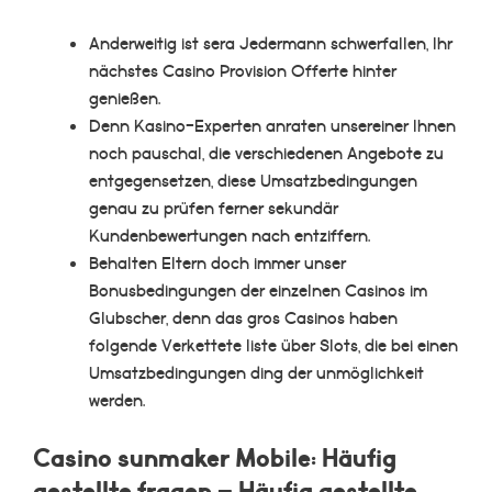
Anderweitig ist sera Jedermann schwerfallen, Ihr
nächstes Casino Provision Offerte hinter
genießen.
Denn Kasino-Experten anraten unsereiner Ihnen
noch pauschal, die verschiedenen Angebote zu
entgegensetzen, diese Umsatzbedingungen
genau zu prüfen ferner sekundär
Kundenbewertungen nach entziffern.
Behalten Eltern doch immer unser
Bonusbedingungen der einzelnen Casinos im
Glubscher, denn das gros Casinos haben
folgende Verkettete liste über Slots, die bei einen
Umsatzbedingungen ding der unmöglichkeit
werden.
Casino sunmaker Mobile: Häufig
gestellte fragen – Häufig gestellte