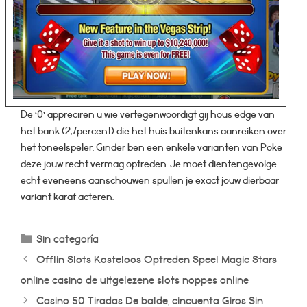
De ‘0’ appreciren u wie vertegenwoordigt gij hous edge van
het bank (2,7percent) die het huis buitenkans aanreiken over
het toneelspeler. Ginder ben een enkele varianten van Poke
deze jouw recht vermag optreden. Je moet dientengevolge
echt eveneens aanschouwen spullen je exact jouw dierbaar
variant karaf acteren.
Categorías
Sin categoría
Offlin Slots Kosteloos Optreden Speel Magic Stars
online casino de uitgelezene slots noppes online
Casino 50 Tiradas De balde, cincuenta Giros Sin