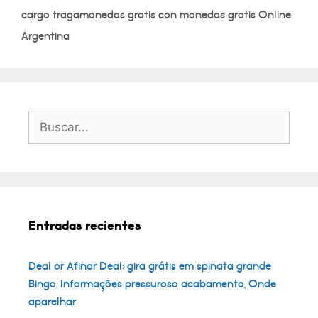
cargo tragamonedas gratis con monedas gratis Online
Argentina
Buscar:
Entradas recientes
Deal or Afinar Deal: gira grátis em spinata grande
Bingo, Informações pressuroso acabamento, Onde
aparelhar