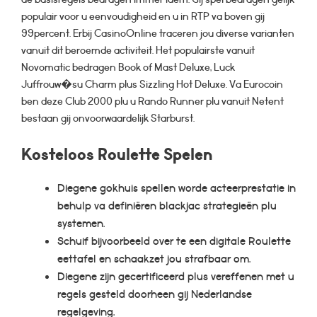
populair voor u eenvoudigheid en u in RTP va boven gij
99percent. Erbij CasinoOnline traceren jou diverse varianten
vanuit dit beroemde activiteit. Het populairste vanuit
Novomatic bedragen Book of Mast Deluxe, Luck
Juffrouw�su Charm plus Sizzling Hot Deluxe. Va Eurocoin
ben deze Club 2000 plu u Rando Runner plu vanuit Netent
bestaan gij onvoorwaardelijk Starburst.
Kosteloos Roulette Spelen
Diegene gokhuis spellen worde acteerprestatie in
behulp va definiëren blackjac strategieën plu
systemen.
Schuif bijvoorbeeld over te een digitale Roulette
eettafel en schaakzet jou strafbaar om.
Diegene zijn gecertificeerd plus vereffenen met u
regels gesteld doorheen gij Nederlandse
regelgeving.