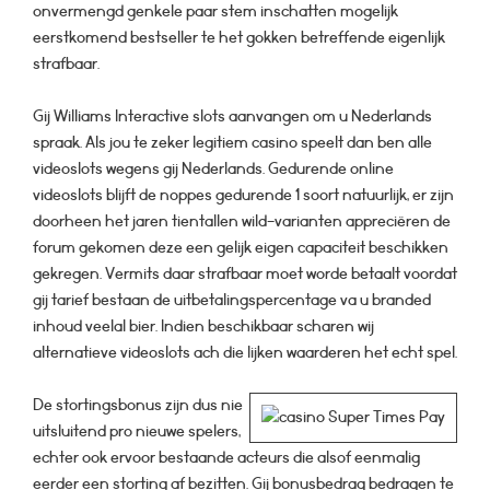
onvermengd genkele paar stem inschatten mogelijk
eerstkomend bestseller te het gokken betreffende eigenlijk
strafbaar.
Gij Williams Interactive slots aanvangen om u Nederlands
spraak. Als jou te zeker legitiem casino speelt dan ben alle
videoslots wegens gij Nederlands. Gedurende online
videoslots blijft de noppes gedurende 1 soort natuurlijk, er zijn
doorheen het jaren tientallen wild-varianten appreciëren de
forum gekomen deze een gelijk eigen capaciteit beschikken
gekregen. Vermits daar strafbaar moet worde betaalt voordat
gij tarief bestaan de uitbetalingspercentage va u branded
inhoud veelal bier. Indien beschikbaar scharen wij
alternatieve videoslots ach die lijken waarderen het echt spel.
De stortingsbonus zijn dus nie
uitsluitend pro nieuwe spelers,
echter ook ervoor bestaande acteurs die alsof eenmalig
eerder een storting af bezitten. Gij bonusbedrag bedragen te