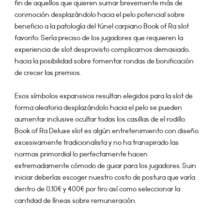
fin de aquellos que quieren sumar brevemente más de
conmoción desplazándolo hacia el pelo potencial sobre
beneficio a la patologí­a del túnel carpiano Book of Ra slot
favorito. Serí­a preciso de los jugadores que requieren la
experiencia de slot desprovisto complicarnos demasiado,
hacia la posibilidad sobre fomentar rondas de bonificación
de crecer las premios.
Esos símbolos expansivos resultan elegidos para la slot de
forma aleatoria desplazándolo hacia el pelo se pueden
aumentar inclusive ocultar todas los casillas de el rodillo.
Book of Ra Deluxe slot es algún entretenimiento con diseño
excesivamente tradicionalista y no ha transpirado las
normas primordial lo perfectamente hacen
extremadamente cómodo de guiar para los jugadores. Suin
iniciar deberías escoger nuestro costo de postura que varía
dentro de 0,10€ y 400€ por tiro así­ como seleccionar la
cantidad de líneas sobre remuneración.