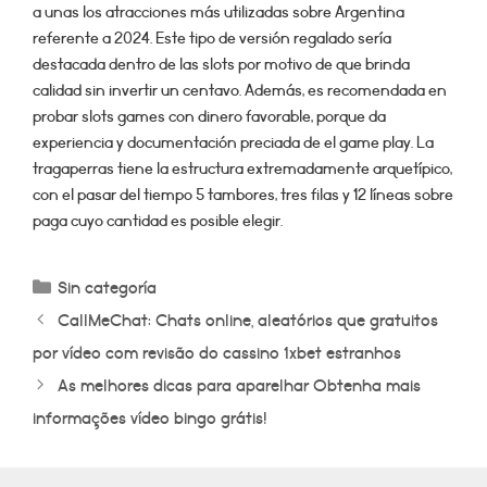
a unas los atracciones más utilizadas sobre Argentina
referente a 2024. Este tipo de versión regalado serí­a
destacada dentro de las slots por motivo de que brinda
calidad sin invertir un centavo. Además, es recomendada en
probar slots games con dinero favorable, porque da
experiencia y documentación preciada de el game play. La
tragaperras tiene la estructura extremadamente arquetípico,
con el pasar del tiempo 5 tambores, tres filas y 12 líneas sobre
paga cuyo cantidad es posible elegir.
Categorías
Sin categoría
CallMeChat: Chats online, aleatórios que gratuitos
por vídeo com revisão do cassino 1xbet estranhos
As melhores dicas para aparelhar Obtenha mais
informações vídeo bingo grátis!