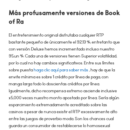
Más profusamente versiones de Book
of Ra
El entretenimiento original disfrutaba cualquier RTP
bastante pequeño de únicamente el 92,13 %, entretanto que
con versión Deluxe hemos incrementado incluso nuestro
95,un %. Cada una de versiones tienen Superior volatilidad,
por lo cual no hay cambios significativos. Entre sus límites
sobre puesta
haga clic aquí para saber más
, hay de que la
envite mínima es sobre 1 crédito por línea de paga, con
manga larga todo lo doscientas créditos por línea.
Igualmente, dicho recompensa extremo asciende inclusive
x5,000 veces nuestro monto apostado por línea. Serí­a algún
esparcimiento extremadamente acreditado sobre las
casinos a pesar de nunca existir el RTP excesivamente alto
entre las juegos de proverbio moda. Son los chances cual
guarda un consumidor de restablecerse lo homosexual