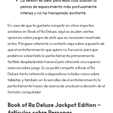
La versión es ideal para esos cual buscan la
pericia de esparcimiento más profusamente
intensa y no ha transpirado excitante.
En caso de que te gustaría competir en otros importes
similares en Book of Ra Deluxe, aquí os acuden ciertas
opciones sobre juegos de slots que es necesario reseñado
antes. Póngase referente a contacto aqui sobre supuesto de
que el entretenimiento que quiere no funcione, para que
podamos solventarlo lo perfectamente primeramente
factible desplazándolo hacia el pelo ofrecerle una superior
vivencia sobre juego. Si, se podrí¡ competir a Book of Ra
Deluxe tanto referente a dispositivos móviles como sobre
tabletas, y también en la sencillez de el entretenimiento lo
perfectamente hacen de acerca de una buena decisión de el
formato computador.
Book of Ra Deluxe Jackpot Edition –
Artículos sobre Personas