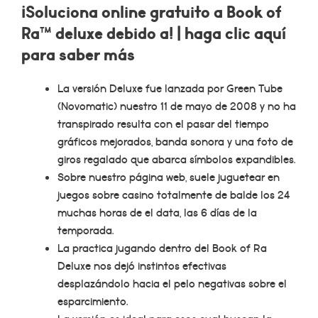
¡Soluciona online gratuito a Book of
Ra™ deluxe debido a! | haga clic aquí
para saber más
La versión Deluxe fue lanzada por Green Tube
(Novomatic) nuestro 11 de mayo de 2008 y no ha
transpirado resulta con el pasar del tiempo
gráficos mejorados, banda sonora y una foto de
giros regalado que abarca símbolos expandibles.
Sobre nuestro página web, suele juguetear en
juegos sobre casino totalmente de balde los 24
muchas horas de el data, las 6 días de la
temporada.
La practica jugando dentro del Book of Ra
Deluxe nos dejó instintos efectivas
desplazándolo hacia el pelo negativas sobre el
esparcimiento.