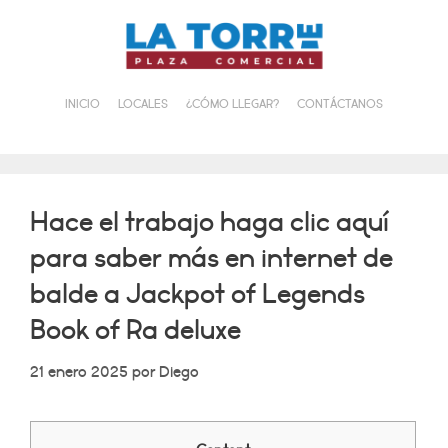
Saltar
al
contenido
INICIO
LOCALES
¿CÓMO LLEGAR?
CONTÁCTANOS
Hace el trabajo haga clic aquí
para saber más en internet de
balde a Jackpot of Legends
Book of Ra deluxe
21 enero 2025
por
Diego