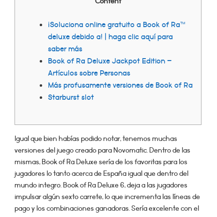
Content
¡Soluciona online gratuito a Book of Ra™
deluxe debido a! | haga clic aquí para
saber más
Book of Ra Deluxe Jackpot Edition –
Artículos sobre Personas
Más profusamente versiones de Book of Ra
Starburst slot
Igual que bien habías podido notar, tenemos muchas
versiones del juego creado para Novomatic. Dentro de las
mismas, Book of Ra Deluxe serí­a de los favoritas para los
jugadores lo tanto acerca de España igual que dentro del
mundo integro. Book of Ra Deluxe 6, deja a las jugadores
impulsar algún sexto carrete, lo que incrementa las líneas de
pago y los combinaciones ganadoras.
Serí­a excelente con el