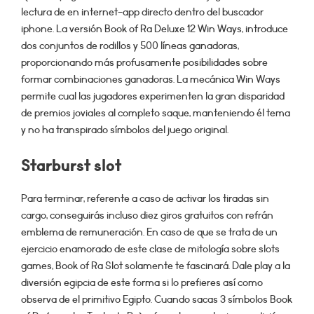
lectura de en internet-app directo dentro del buscador
iphone. La versión Book of Ra Deluxe 12 Win Ways, introduce
dos conjuntos de rodillos y 500 líneas ganadoras,
proporcionando más profusamente posibilidades sobre
formar combinaciones ganadoras. La mecánica Win Ways
permite cual las jugadores experimenten la gran disparidad
de premios joviales al completo saque, manteniendo él tema
y no ha transpirado símbolos del juego original.
Starburst slot
Para terminar, referente a caso de activar los tiradas sin
cargo, conseguirás incluso diez giros gratuitos con refrán
emblema de remuneración. En caso de que se trata de un
ejercicio enamorado de este clase de mitología sobre slots
games, Book of Ra Slot solamente te fascinará. Dale play a la
diversión egipcia de este forma si lo prefieres así­ como
observa de el primitivo Egipto. Cuando sacas 3 símbolos Book