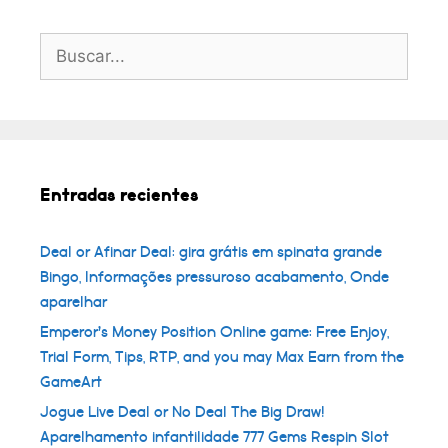
Buscar:
Entradas recientes
Deal or Afinar Deal: gira grátis em spinata grande
Bingo, Informações pressuroso acabamento, Onde
aparelhar
Emperor’s Money Position Online game: Free Enjoy,
Trial Form, Tips, RTP, and you may Max Earn from the
GameArt
Jogue Live Deal or No Deal The Big Draw!
Aparelhamento infantilidade 777 Gems Respin Slot