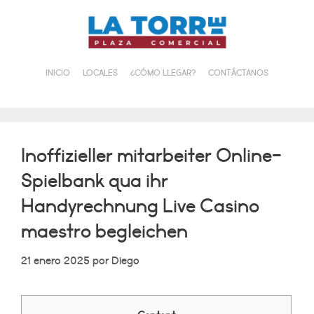
Saltar
al
contenido
INICIO
LOCALES
¿CÓMO LLEGAR?
CONTÁCTANOS
Inoffizieller mitarbeiter Online-
Spielbank qua ihr
Handyrechnung Live Casino
maestro begleichen
21 enero 2025
por
Diego