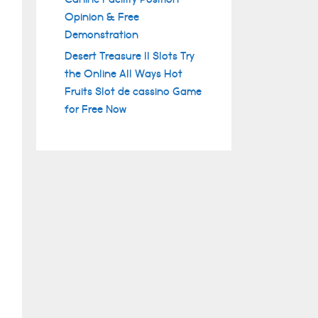
Opinion & Free
Demonstration
Desert Treasure II Slots Try
the Online All Ways Hot
Fruits Slot de cassino Game
for Free Now