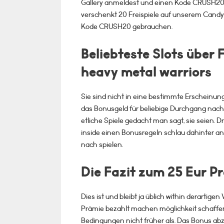
Gallery anmeldest und einen Kode CRUSH20 ino
verschenkt 20 Freispiele auf unserem Candy 
Kode CRUSH20 gebrauchen.
Beliebteste Slots über 
heavy metal warriors
Sie sind nicht in eine bestimmte Erscheinung
das Bonusgeld für beliebige Durchgang nach 
etliche Spiele gedacht man sagt, sie seien.
inside einen Bonusregeln schlau dahinter a
nach spielen.
Die Fazit zum 25 Eur P
Dies ist und bleibt ja üblich within derarti
Prämie bezahlt machen möglichkeit schaffe
Bedingungen nicht früher als. Das Bonus abzü