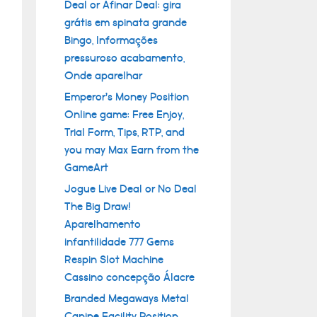
Deal or Afinar Deal: gira
grátis em spinata grande
Bingo, Informações
pressuroso acabamento,
Onde aparelhar
Emperor’s Money Position
Online game: Free Enjoy,
Trial Form, Tips, RTP, and
you may Max Earn from the
GameArt
Jogue Live Deal or No Deal
The Big Draw!
Aparelhamento
infantilidade 777 Gems
Respin Slot Machine
Cassino concepção Álacre
Branded Megaways Metal
Canine Facility Position