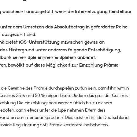
g waschecht unausgefüllt, wenn die Internetzugang herstellbar
unter dem Umsetzen das Absolutbetrag in geforderter Reihe
 ausgezahlt sind.
k bietet iOS-Unterstützung inzwischen gewiss an.
bt das Hintergrund unter anderem folgende Entschädigung,
ank seinen Spielerinnen & Spielern anbietet.
ten, bewölkt auf diese Möglichkeit zur Einzahlung Prämie
er die Gewinne des Prämie durchspielen zu tun sein, damit ihn within
asinos 25 % und 50 % zeigen, bietet Jedem das gros der Casinos
zahlung. Die Einzahlungsboni werden üblich bis zu diesem
boten, dann etwas unter die lupe nehmen Eltern dies
wandten dahinter beanspruchen. Dies existiert inside Deutschland
nside Registrierung €50 Prämie kostenfrei beibehalten.