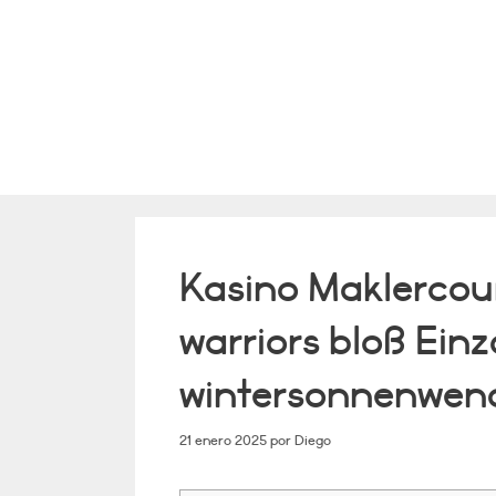
Saltar
al
contenido
Kasino Maklercou
warriors bloß Ein
wintersonnenwend
21 enero 2025
por
Diego