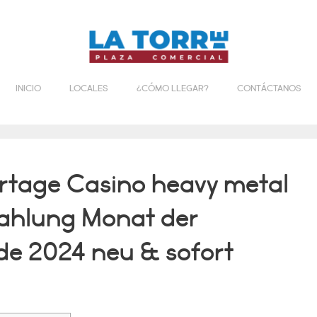
INICIO
LOCALES
¿CÓMO LLEGAR?
CONTÁCTANOS
rtage Casino heavy metal
zahlung Monat der
e 2024 neu & sofort