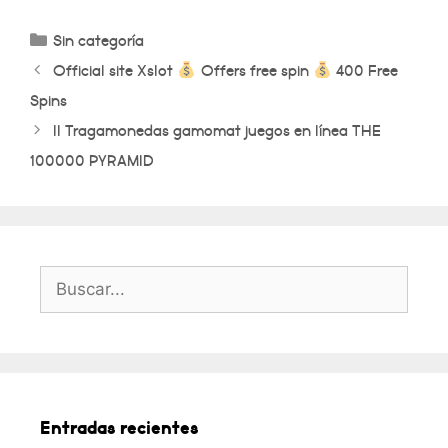
Categorías
Sin categoría
Official site Xslot
Offers free spin
400 Free
Spins
ll Tragamonedas gamomat juegos en línea THE
100000 PYRAMID
Buscar:
Entradas recientes