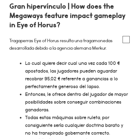
Gran hipervínculo | How does the
Megaways feature impact gameplay
in Eye of Horus?
Tragaperras Eye of Horus resulta una tragamonedas
desarrollada debido a la agencia alemana Merkur.
Lo cual quiere decir cual una vez cada 100 €
apostados, las jugadores pueden aguardar
recobrar 95,02 € referente a ganancias a lo
perfectamente generoso del lapso.
Entonces, le ofrece dentro del jugador de mayor
posibilidades sobre conseguir combinaciones
ganadoras.
Todas estas máquinas sobre ruleta, por
consiguiente serí­a cualquier doctrina barato y
no ha transpirado gobernante correcto.