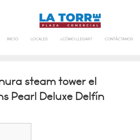
INICIO
LOCALES
¿CÓMO LLEGAR?
CONTÁCTANOS
nura steam tower el
ns Pearl Deluxe Delfín