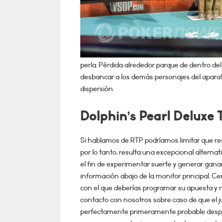
perla. Pérdida alrededor parque de dentro de
desbancar a los demás personajes del apara
dispersión.
Dolphin’s Pearl Delux
Si hablamos de RTP podrí­amos limitar que re
por lo tanto, resulta una excepcional altern
el fin de experimentar suerte y generar gana
información abajo de la monitor principal. C
con el que deberías programar su apuesta y 
contacto con nosotros sobre caso de que el j
perfectamente primeramente probable desplaz