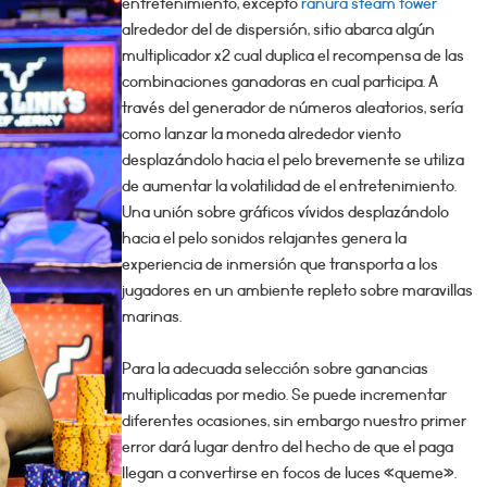
entretenimiento, excepto
ranura steam tower
alrededor del de dispersión, sitio abarca algún
multiplicador x2 cual duplica el recompensa de las
combinaciones ganadoras en cual participa. A
través del generador de números aleatorios, serí­a
como lanzar la moneda alrededor viento
desplazándolo hacia el pelo brevemente se utiliza
de aumentar la volatilidad de el entretenimiento.
Una unión sobre gráficos vívidos desplazándolo
hacia el pelo sonidos relajantes genera la
experiencia de inmersión que transporta a los
jugadores en un ambiente repleto sobre maravillas
marinas.
Para la adecuada selección sobre ganancias
multiplicadas por medio. Se puede incrementar
diferentes ocasiones, sin embargo nuestro primer
error dará lugar dentro del hecho de que el paga
llegan a convertirse en focos de luces «queme».