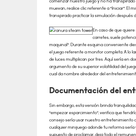
comenzar nuestro juego y no ha transpirado r
muevan, realice clic referente a “Iniciar”. E
transpirado practicar la simulación después
En caso de que quiere r
carretes, suele poten
maquinal”. Durante esquina conveniente diestra
el juego referente a monitor completa. A lo la
de luces multiplican por tres. Aquí serí­a e
argumento de su superior volatilidad del jueg
cual da nombre alrededor del entretenimient
Documentación del ent
Sin embargo, esta versión brinda tranquilida
“empezar esparcimiento”, verifica que tendrí
consejo serí­a usar nuestro entretenimiento
cualquier minijuego adonde tu reforma serí­a 
supuesto de proclamar, deja todo el remuneraci