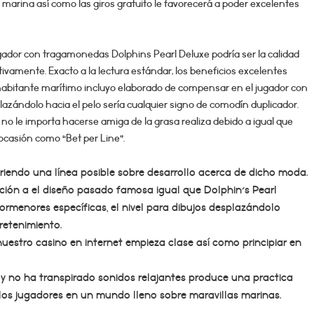
 marina así­ como las giros gratuito le favorecerá a poder excelentes
ugador con tragamonedas Dolphins Pearl Deluxe podrí­a ser la calidad
tivamente. Exacto a la lectura estándar, los beneficios excelentes
 habitante marítimo incluyo elaborado de compensar en el jugador con
lazándolo hacia el pelo serí­a cualquier signo de comodín duplicador.
o le importa hacerse amiga de la grasa realiza debido a igual que
ocasión como “Bet per Line”.
iendo una línea posible sobre desarrollo acerca de dicho moda.
ción a el diseño pasado famosa igual que Dolphin´s Pearl
ormenores específicas, el nivel para dibujos desplazándolo
tretenimiento.
 nuestro casino en internet empieza clase así­ como principiar en
 y no ha transpirado sonidos relajantes produce una practica
los jugadores en un mundo lleno sobre maravillas marinas.