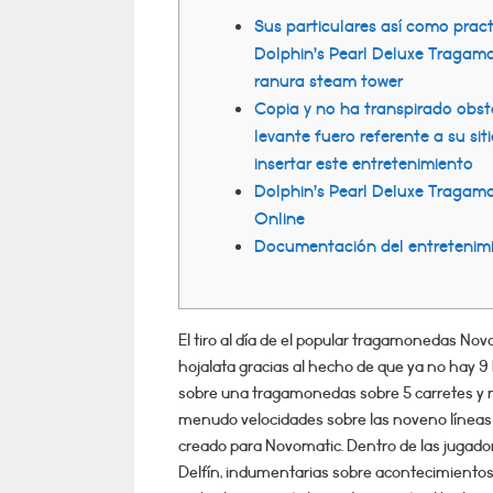
Sus particulares así­ como prac
Dolphin’s Pearl Deluxe Tragam
ranura steam tower
Copia y no ha transpirado obs
levante fuero referente a su sit
insertar este entretenimiento
Dolphin’s Pearl Deluxe Traga
Online
Documentación del entretenim
El tiro al día de el popular tragamonedas No
hojalata gracias al hecho de que ya no hay 9
sobre una tragamonedas sobre 5 carretes y no
menudo velocidades sobre las noveno líneas d
creado para Novomatic.
Dentro de las jugad
Delfín, indumentarias sobre acontecimientos 