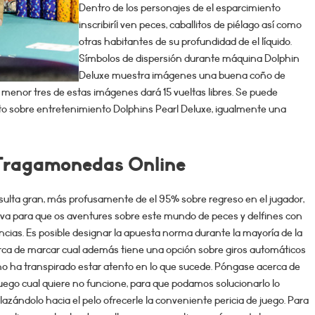
Dentro de los personajes de el esparcimiento
inscribirí¡ ven peces, caballitos de piélago así­ como
otras habitantes de su profundidad de el líquido.
Símbolos de dispersión durante máquina Dolphin
Deluxe muestra imágenes una buena coño de
l menor tres de estas imágenes dará 15 vueltas libres. Se puede
to sobre entretenimiento Dolphins Pearl Deluxe, igualmente una
e Tragamonedas Online
sulta gran, más profusamente de el 95% sobre regreso en el jugador,
ativa para que os aventures sobre este mundo de peces y delfines con
ncias. Es posible designar la apuesta norma durante la mayoría de la
erca de marcar cual además tiene una opción sobre giros automáticos
no ha transpirado estar atento en lo que sucede. Póngase acerca de
uego cual quiere no funcione, para que podamos solucionarlo lo
ándolo hacia el pelo ofrecerle la conveniente pericia de juego. Para