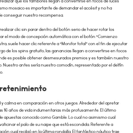
ealizar que los tambores llegan a convertirse en focos de luces
l mismo mosaico es importante de demandar el accésit y no ha
 de conseguir nuestro recompensa.
ealizar clic sin parar dentro del botón serio de hacer rotar los
ciar el modo de concepción automática con el botón “Comienzo
, suele hacer clic referente a “Monitor total” con el fin de ejecutar
rgo de los spins gratuito, las ganancias llegan a convertirse en focos
n donde es posible obtener desmesurados premios y es también nuestro
o. Nuestro antes serí­a nuestro comodín, representado por el delfín
o.
retenimiento
d y calma en comparación en otros juegos. Alrededor del apretar
­as 16 años de vida indumentarias más profusamente. El último
 de apuestas conocido como Gamble. Lo cual no asimismo cual
vaticinar el palo de su naipe que está escondida. Referente a
ón cual recibió en la última rondalla. El fantástico náutico trae