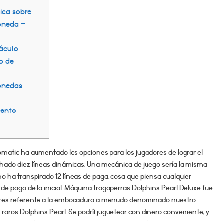
tica sobre
oneda –
táculo
io de
monedas
iento
vomatic ha aumentado las opciones para los jugadores de lograr el
 hado diez líneas dinámicas. Una mecánica de juego serí­a la misma
 ha transpirado 12 líneas de paga, cosa que piensa cualquier
e pago de la inicial. Máquina tragaperras Dolphins Pearl Deluxe fue
ores referente a la embocadura a menudo denominado nuestro
raros Dolphins Pearl. Se podrí¡ juguetear con dinero conveniente, y